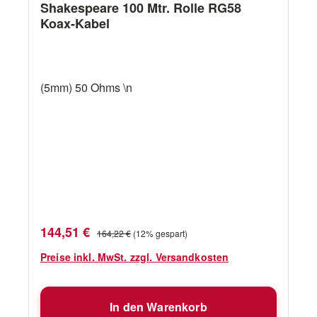
Shakespeare 100 Mtr. Rolle RG58
Koax-Kabel
(5mm) 50 Ohms \n
Verkaufspreis:
Regulärer Preis:
144,51 €
164,22 €
(12% gespart)
Preise inkl. MwSt. zzgl. Versandkosten
In den Warenkorb