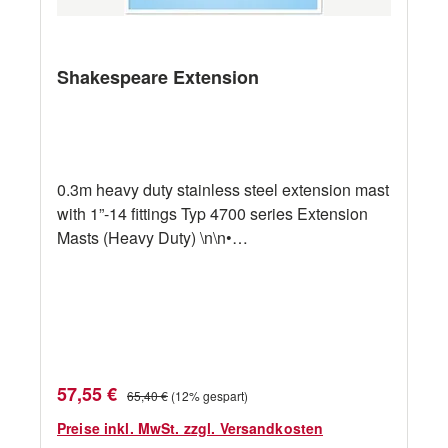
Shakespeare Extension
0.3m heavy duty stainless steel extension mast
with 1”-14 fittings Typ 4700 series Extension
Masts (Heavy Duty) \n\n•
Hochleistungsverlängerung aus Edelstahl\n• 1”
x 14 Gewinde (oben männlich, unten
weiblich)\n• Modell 4700: 15 cm Länge\n•
Modell 4700-1: 30 cm Länge\n• Modell 4700-2:
60 cm Länge\n• Sehr gut einsetzbar, um die
Antenne über Hindernissen zu positionieren\n•
Verkaufspreis:
Regulärer Preis:
57,55 €
65,40 €
(12% gespart)
1 Sektion
Preise inkl. MwSt. zzgl. Versandkosten