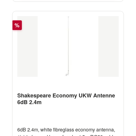
verbessert wirdSpezifikation
ENFunktionsweise GALAXY INFL8 Antenne
Rabatt
%
Shakespeare Economy UKW Antenne
6dB 2.4m
6dB 2.4m, white fibreglass economy antenna,