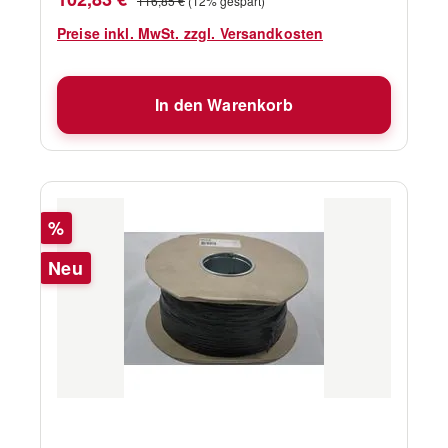
116,85 €
(12% gespart)
Preise inkl. MwSt. zzgl. Versandkosten
In den Warenkorb
Rabatt
%
Neu