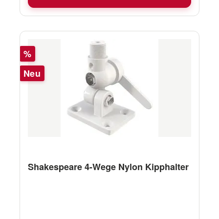
Rabatt
%
Neu
Shakespeare 4-Wege Nylon Kipphalter