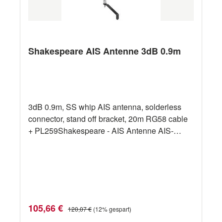
Shakespeare AIS Antenne 3dB 0.9m
3dB 0.9m, SS whip AIS antenna, solderless
connector, stand off bracket, 20m RG58 cable
+ PL259Shakespeare - AIS Antenne AIS-
MAST \n\n• Hochleistungs-AIS-
Schwingantenne aus Edelstahl\n• Ideal Segel-
und Motorbotte, um den rauesten Bedingungen
standzuhalten\n• Wasserdicht, stark, leichte
(0,2 kg) Konstruktion\n• Die Elektronik ist für
zusätzlichen Schutz in Epoxidharz
Verkaufspreis:
Regulärer Preis:
105,66 €
120,07 €
(12% gespart)
versiegelt\n• Identisch mit YWX (VHF)\n• 20m