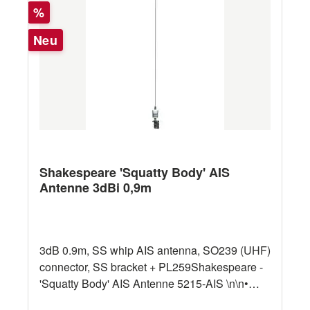
Rabatt
%
Neu
Shakespeare 'Squatty Body' AIS
Antenne 3dBi 0,9m
3dB 0.9m, SS whip AIS antenna, SO239 (UHF)
connector, SS bracket + PL259Shakespeare -
'Squatty Body' AIS Antenne 5215-AIS \n\n•
AIS-Schwingantenne aus Edelstahl für