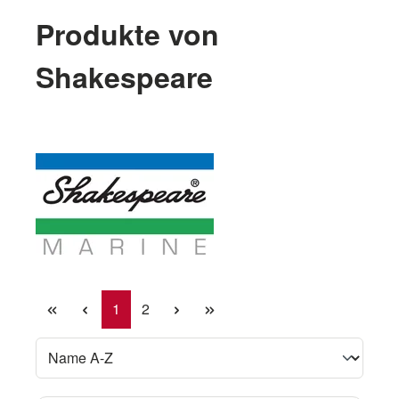
Produkte von
Shakespeare
Seite
Seite
1
2