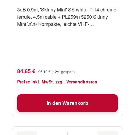
3dB 0.9m, 'Skinny Mini' SS whip, 1'-14 chrome
ferrule, 4.5m cable + PL259\n 5250 Skinny
Mini \n\n• Kompakte, leichte VHF-
Schwingantenne aus Edelstahl\n• Ideal für
kleine Motorboote\n• Versiegelte, verzinnte
Kupferdrahtspule\n• Inklusive 4,5m des RG-58-
Kabels plus PL-259-Stecker. Erfodert die
Montage mit einem Loch in der Mitte für das
Kabel.\n• Empfohlene Montage: 4187, 5187,
Verkaufspreis:
Regulärer Preis:
84,65 €
96,19 €
(12% gespart)
4188-S, 4190
Preise inkl. MwSt. zzgl. Versandkosten
In den Warenkorb