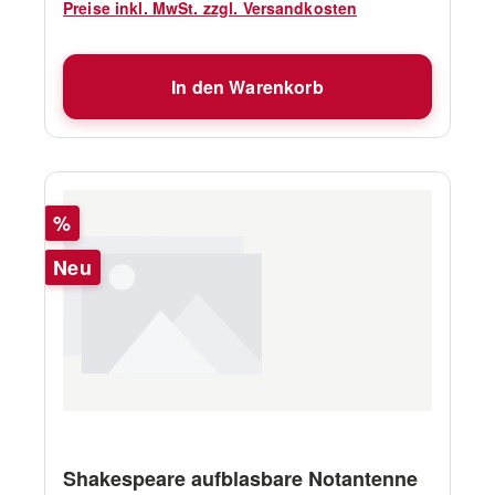
langes RG-58 Kabel plus PL-259-Anschluss
Preise inkl. MwSt. zzgl. Versandkosten
und 180mm lange gekrümmte Halterung aus
Aluminium.
In den Warenkorb
Rabatt
%
Neu
Shakespeare aufblasbare Notantenne