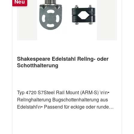
Neu
Shakespeare Edelstahl Reling- oder
Schotthalterung
Typ 4720 S7Steel Rail Mount (ARM-S) \n\n•
Relinghalterung Bugschottenhalterung aus
Edelstahl\n• Passend für eckige oder runde
Relinge mit 22, 25 und 32 mm Durchmesser\n•
Passend für vertikale und horizontale Relinge
und flache Oberflächen\n• Nylon-Adapter im