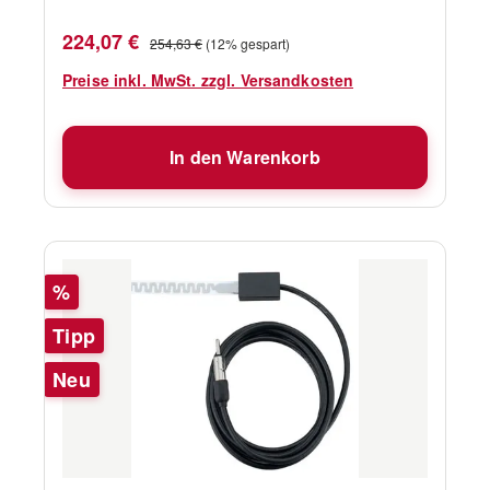
Lautsprecher, 40 Watt (RMS) Eingabe.\n•
Frequenzantwort: 250Hz bis 8 KHz
Verkaufspreis:
Regulärer Preis:
224,07 €
254,63 €
(12% gespart)
Preise inkl. MwSt. zzgl. Versandkosten
In den Warenkorb
Rabatt
%
Tipp
Neu