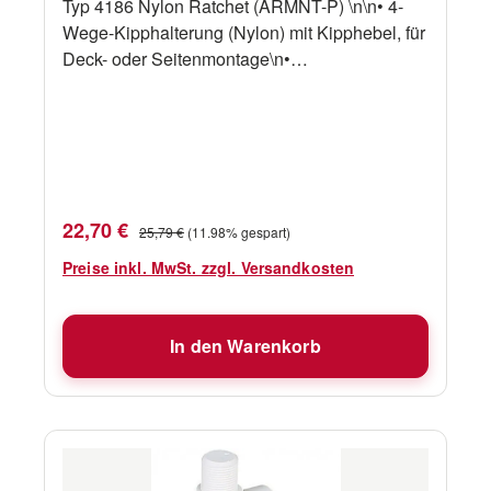
Typ 4186 Nylon Ratchet (ARMNT-P) \n\n• 4-
Wege-Kipphalterung (Nylon) mit Kipphebel, für
Deck- oder Seitenmontage\n•
Standardgewinde 1” x 14 TPI\n• Schnelllöse-
Mechanismus zum raschen Legen der
Antenne\n• Für freitragende Antennen bis 2,40
m Länge
Verkaufspreis:
Regulärer Preis:
22,70 €
25,79 €
(11.98% gespart)
Preise inkl. MwSt. zzgl. Versandkosten
In den Warenkorb