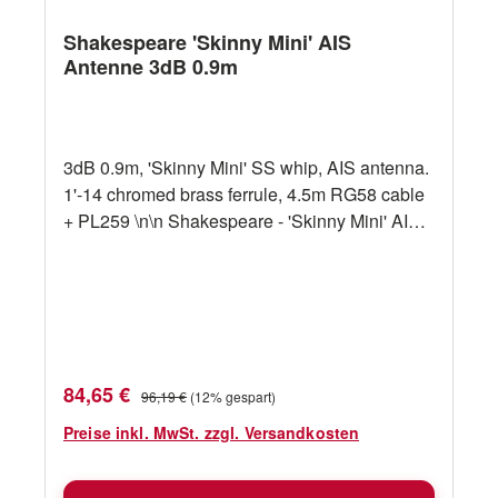
Shakespeare 'Skinny Mini' AIS
Antenne 3dB 0.9m
3dB 0.9m, 'Skinny Mini' SS whip, AIS antenna.
1'-14 chromed brass ferrule, 4.5m RG58 cable
+ PL259 \n\n Shakespeare - 'Skinny Mini' AIS
Antenne 5250-AIS \n\n• Kompakte, starke,
leichte AIS-Schwingantenne aus Edelstahl\n•
Am Endpunkt gespeister Edelstahlschwinger
(1/2 Welle) mit verchromtem
Messingbehälter\n• Ideal für kleine
Motorboote\n• Identisch mit 5250 (VHF)\n•
Verkaufspreis:
Regulärer Preis:
84,65 €
96,19 €
(12% gespart)
4,5m des RG-58-Kabels plus PL-259-Stecker.
Erfodert eine Halterung mit einem Loch in der
Preise inkl. MwSt. zzgl. Versandkosten
Mitte für das Kabel\n• Empfohlene
Halterungen: 4187 oder 4188-