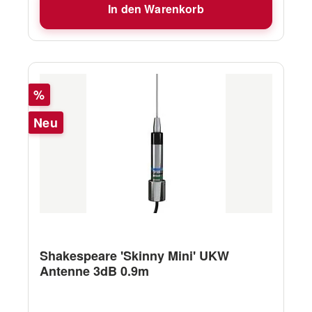
In den Warenkorb
SAnleitungShakespeare AIS Marine Antennen
Rabatt
%
Neu
Shakespeare 'Skinny Mini' UKW
Antenne 3dB 0.9m