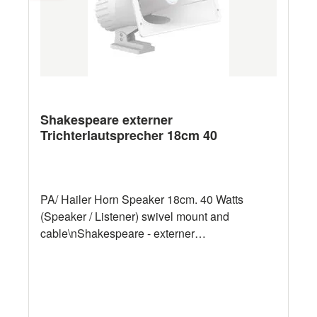
Shakespeare externer
Trichterlautsprecher 18cm 40
PA/ Hailer Horn Speaker 18cm. 40 Watts
(Speaker / Listener) swivel mount and
cable\nShakespeare - externer
Trichterlautsprecher HS-40 \n\n• PA / Megafon
Hornlautsprecher / Empfänger.\n• Weißer
Hornsprecher (17,8B x 33Durchmesser cm)
Hornlautsprecher aus Kunststoff\n• 8 ohm