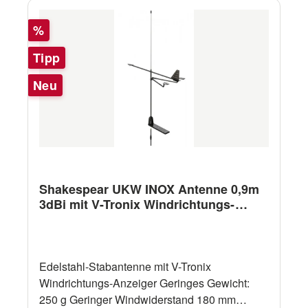
Rabatt
%
Tipp
Neu
Shakespear UKW INOX Antenne 0,9m
3dBi mit V-Tronix Windrichtungs-
Anzeiger
Edelstahl-Stabantenne mit V-Tronix
Windrichtungs-Anzeiger Geringes Gewicht:
250 g Geringer Windwiderstand 180 mm