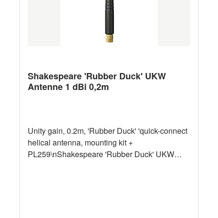
Shakespeare 'Rubber Duck' UKW
Antenne 1 dBi 0,2m
Unity gain, 0.2m, 'Rubber Duck' 'quick-connect
helical antenna, mounting kit +
PL259\nShakespeare 'Rubber Duck' UKW
Antenne 5912\n\n- Leichtgewicht, geringe
Angriffsfläche, kompakte helikale VHF-
Antenne für Gespräche im Nahbereich\n- Ideal
für den Notfall oder zeitweise Montagen und
besonders geeignet für die Kabine und die