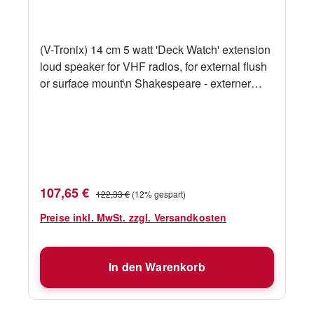
(V-Tronix) 14 cm 5 watt 'Deck Watch' extension
loud speaker for VHF radios, for external flush
or surface mount\n Shakespeare - externer
Lautsprecher WS200-P \n\n•
Außenlautsprecher\n• Einbau- oder
Aufbaumontage\n• UV-beständiges ABS-
Gehäuse\n• Geeignet für 4- oder 8-Ohm-
Systeme\n• Durchmesser: 14 cm, Tiefe: 5
cm\n• Lochdurchmesser für Einbaumontage:
Verkaufspreis:
Regulärer Preis:
107,65 €
122,33 €
(12% gespart)
11,6 cm\n• Ausgangsleistung: 5 W\n•
Impedanz: 8 Ohm\n• Gewicht: 300 g\n•
Preise inkl. MwSt. zzgl. Versandkosten
Lieferung in Blister-Verpackung
In den Warenkorb