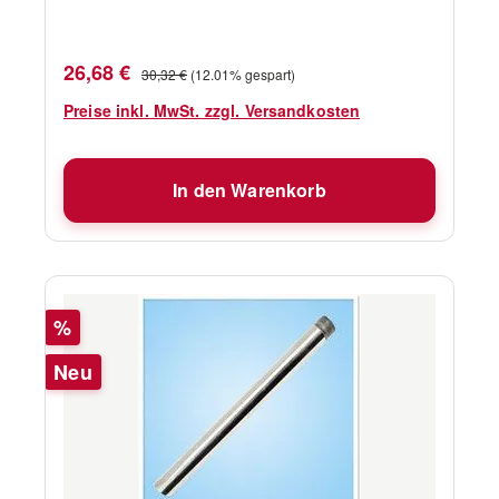
Lieferumfang
Verkaufspreis:
Regulärer Preis:
26,68 €
30,32 €
(12.01% gespart)
Preise inkl. MwSt. zzgl. Versandkosten
In den Warenkorb
Rabatt
%
Neu