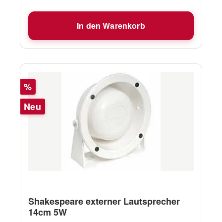
In den Warenkorb
Rabatt
%
Neu
Shakespeare externer Lautsprecher
14cm 5W