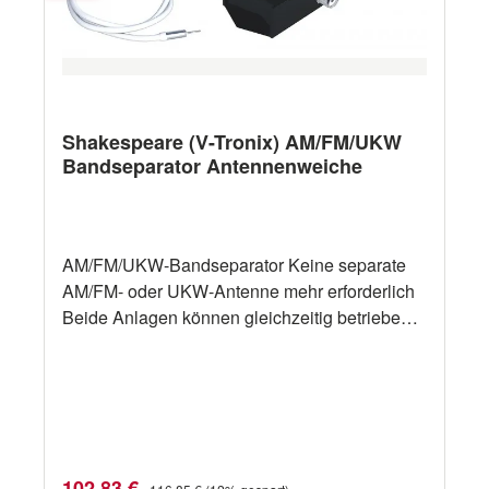
Shakespeare (V-Tronix) AM/FM/UKW
Bandseparator Antennenweiche
AM/FM/UKW-Bandseparator Keine separate
AM/FM- oder UKW-Antenne mehr erforderlich
Beide Anlagen können gleichzeitig betrieben
werden, ohne dass UKW-Signale oder AM/FM-
Empfang sich gegenseitig stören 2,50 m RG62
AM/FM-Kabel und 0,90 m RG58 UKW-Kabel
sowie Stecker im Lieferumfang
Verkaufspreis:
Regulärer Preis:
102,83 €