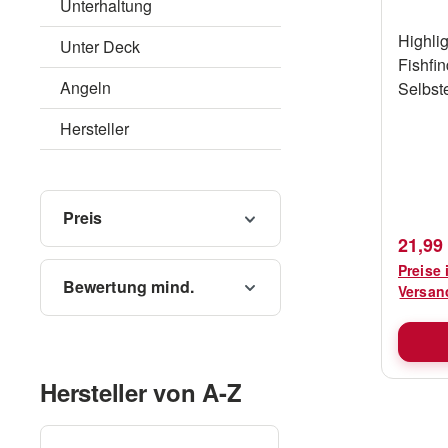
Unterhaltung
Highlights Idealer A
Unter Deck
Fishfi
Angeln
Selbst
für ei
Hersteller
Kapazität
Daten Kapazität 7 AH Modell FG
20722 Länge 151 mm Breite 65 mm
Höhe 94/99 mm Gewicht 2,45
Preis
Bemerk
Verkau
21,99
Versa
Preise 
Bewertung mind.
Versan
Hersteller von A-Z