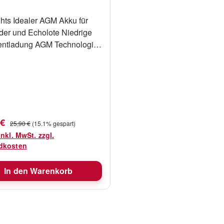
GM Akku für
nder und Echolote Niedrige
entladung AGM Technologie
nfache Montage Große
sauslastung Technische
ung : Kein Gefahrengut bei
fspreis:
Regulärer Preis:
 €
25,90 €
(15.1% gespart)
nd nach GGVS
inkl. MwSt. zzgl.
dkosten
In den Warenkorb