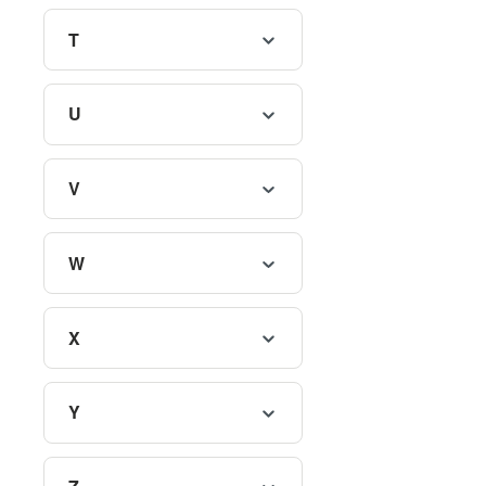
T
U
V
W
X
Y