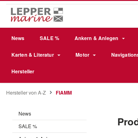
m Hauptinhalt springen
Zur Suche springen
Zur Hauptnavigation springen
News
SALE %
Ankern & Anlegen
Karten & Literatur
Motor
Navigation
Hersteller
Hersteller von A-Z
FIAMM
News
Pro
SALE %