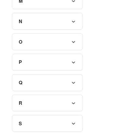
M
N
O
P
Q
R
S