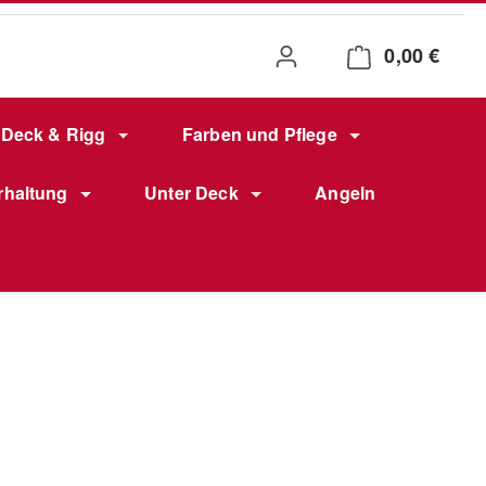
0,00 €
Waren
Deck & Rigg
Farben und Pflege
rhaltung
Unter Deck
Angeln