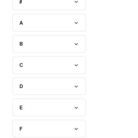
#
A
B
C
D
E
F