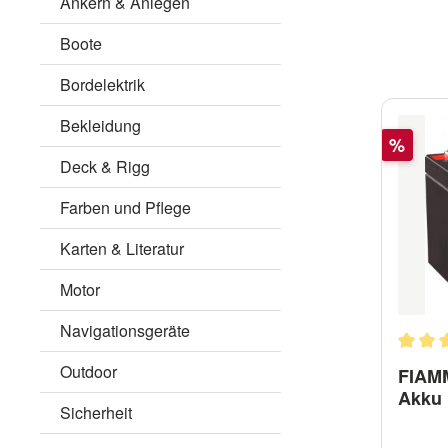
Ankern & Anlegen
Boote
Bordelektrik
Bekleidung
Rabatt
%
Deck & Rigg
Farben und Pflege
Karten & Literatur
Motor
Navigationsgeräte
Durchs
Outdoor
FIAMM
Akku
Sicherheit