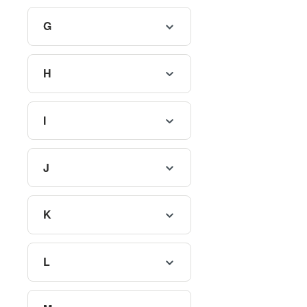
G
H
I
J
K
L