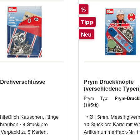
Rabatt
%
Tipp
Neu
Drehverschlüsse
Prym Druckknöpfe
(verschiedene Typen
Prym Typ:
Prym-Druck
(10Stk)
chließlich Kauschen, Ringe
• Ø 15mm, Messing vernickelt. •
hrauben.• 4 Stück pro
10 Stück pro Karte mit W
 Verpackt zu 5 Karten.
ArtikelnummerFabr.-Nr. 11118000
390301 • Ø 15mm, Messing