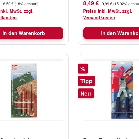
fspreis:
Verkaufspreis:
Regulärer Preis:
Regulärer Preis:
€
8,49 €
8,50 €
(18% gespart)
9,99 €
(15.02% gespar
inkl. MwSt. zzgl.
Preise inkl. MwSt. zzgl.
dkosten
Versandkosten
In den Warenkorb
In den Warenko
Rabatt
%
Tipp
Neu