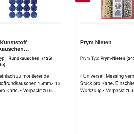
Kunststoff
Prym Nieten
kauschen
chiedene Typen)
Typ:
Rundkauschen (12St
Prym Typ:
Prym-Nieten (24
te)
 einfach zu montierende
• Universal. Messing vern
toffrundkauschen 15mm.• 12
Stück pro Karte. Einschli
ro Karte. • Verpackt zu 6
Werkzeug.• Verpackt zu 5
eVE
u 6 11104002 weiß 6
03 schwarz 6