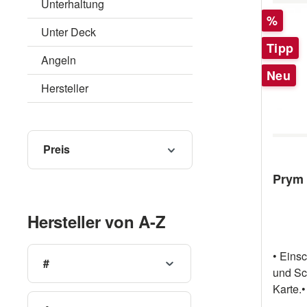
Unterhaltung
Rabatt
%
Unter Deck
Tipp
Angeln
Neu
Hersteller
Preis
Prym 
Hersteller von A-Z
• Eins
#
und Sc
Karte.•