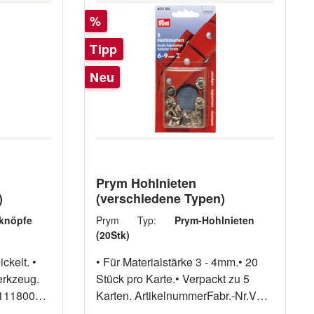
Rabatt
%
Tipp
Neu
Prym Hohlnieten
)
(verschiedene Typen)
knöpfe
Prym Typ:
Prym-Hohlnieten
(20Stk)
• Für Materialstärke 3 - 4mm.• 20
erkzeug.
Stück pro Karte.• Verpackt zu 5
Karten. ArtikelnummerFabr.-Nr.VE
11120003 403150 5 • Für