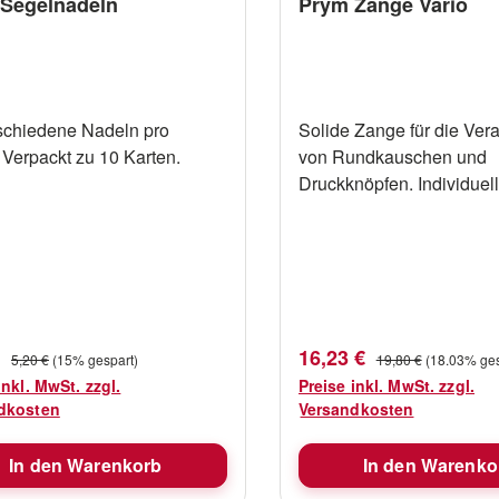
Segelnadeln
Prym Zange Vario
rschiedene Nadeln pro
Solide Zange für die Ver
 Verpackt zu 10 Karten.
von Rundkauschen und
Druckknöpfen. Individuel
Werkzeugeinsätze für di
liegen den jeweiligen
Verpackungen bei.
fspreis:
Verkaufspreis:
Regulärer Preis:
Regulärer Preis:
€
16,23 €
5,20 €
(15% gespart)
19,80 €
(18.03% ges
inkl. MwSt. zzgl.
Preise inkl. MwSt. zzgl.
dkosten
Versandkosten
In den Warenkorb
In den Warenko