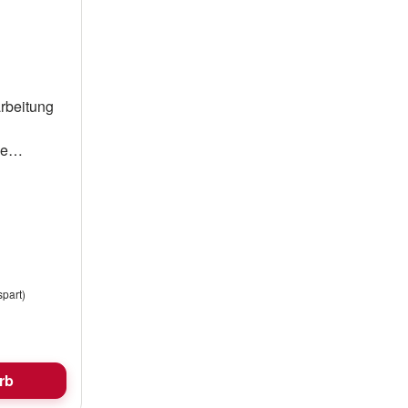
Werkzeug.• Verpackt zu 5 Karten.
ArtikelnummerFabr.-Nr.VE
11107000 541374 5
arbeitung
le
e Zange
part)
rb