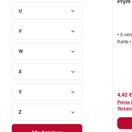
Prym 
U
V
• 5 ve
Karte.•
W
X
Y
Verkau
4,42 
Preise 
Versan
Z