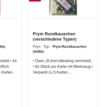
Prym Rundkauschen
(verschiedene Typen)
Stk)
Prym Typ:
Prym-Rundkauschen
(50Stk)
ickelt.• 24
• Ösen, Ø 4mm,Messing vernickelt,
eßlich
• 50 Stück pro Karte mit Werkzeug.•
 Karten.
Verpackt zu 5 Karten.
ArtikelnummerFabr.-Nr.VE
11106004 542400 5 • Ösen mit
Scheiben, Ø 11mm, Messing.• 15
Stück pro Karte mit Werkzeug.•
Verpackt zu 5 Karten.
ArtikelnummerFabr.-Nr.VE