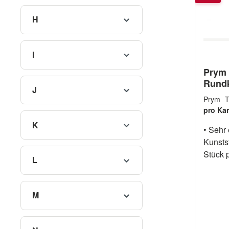
H
I
Prym 
Rund
J
(vers
Prym 
pro Kar
K
• Sehr
Kunsts
Stück p
L
Karten. ArtikelnummerFarb
11104001 bla
111040
M