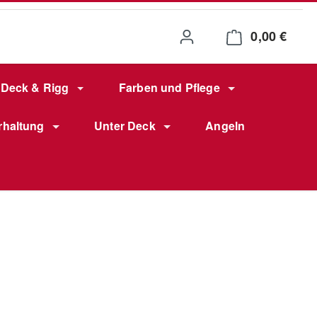
0,00 €
Waren
Deck & Rigg
Farben und Pflege
rhaltung
Unter Deck
Angeln