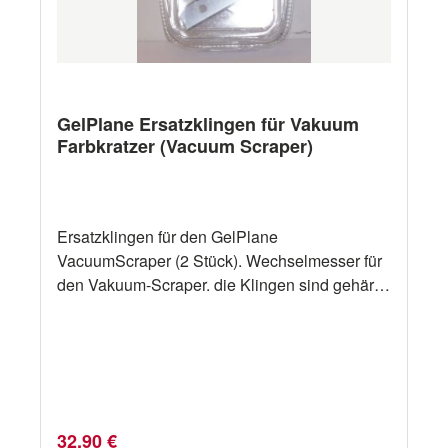
GelPlane Ersatzklingen für Vakuum
Farbkratzer (Vacuum Scraper)
Ersatzklingen für den GelPlane
VacuumScraper (2 Stück). Wechselmesser für
den Vakuum-Scraper. die Klingen sind gehärtet
mit hoher Standzeit und beidseitig verwendbar.
Regulärer Preis:
32,90 €