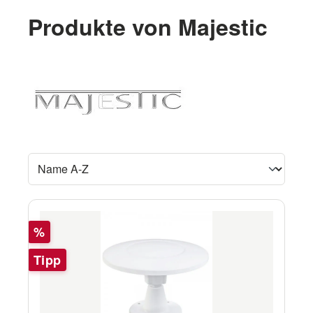
Produkte von Majestic
Rabatt
%
Tipp