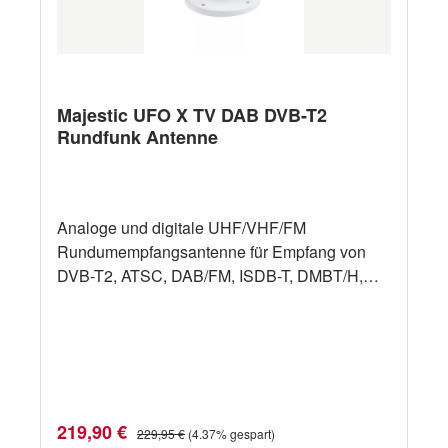
Majestic UFO X TV DAB DVB-T2
Rundfunk Antenne
Analoge und digitale UHF/VHF/FM
Rundumempfangsantenne für Empfang von
DVB-T2, ATSC, DAB/FM, ISDB-T, DMBT/H,
30dB, Durchmesser 240mm. Inkl. 10m
Koaxkabel. Speziell ausgelgt für maritime
Anforderungen. Wasserdichtes und
salzwasserfestes Gehäuse. Die Antenne
verfügt über die enorme Leistung von 30db und
der Verstärker sitzt in der Antenne. Dadurch
Verkaufspreis:
Regulärer Preis:
219,90 €
229,95 €
(4.37% gespart)
wird das „Rauschen“, welches durch die