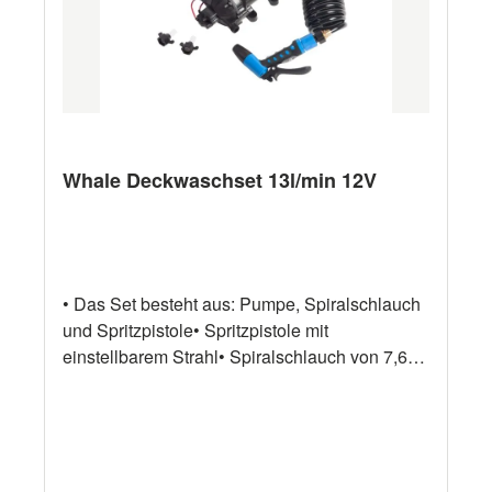
Whale Deckwaschset 13l/min 12V
• Das Set besteht aus: Pumpe, Spiralschlauch
und Spritzpistole• Spritzpistole mit
einstellbarem Strahl• Spiralschlauch von 7,6
m• entspricht ISO10133 Artikelnummer Fabr.-
Nr. Beschreibung Kapazität Spannung
17540551 WD3517S 60psi
Deckwaschpumpenset 13l/min 12V