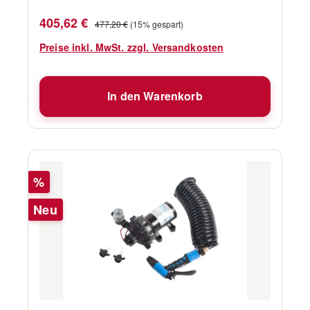
Verkaufspreis:
Regulärer Preis:
405,62 €
477,20 €
(15% gespart)
Preise inkl. MwSt. zzgl. Versandkosten
In den Warenkorb
Rabatt
%
Neu