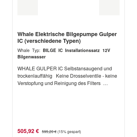
WHRT2498 enthalten
Whale Elektrische Bilgepumpe Gulper
IC (verschiedene Typen)
Whale Typ:
BILGE IC Installationssatz 12V
Bilgenwasser
WHALE GULPER IC Selbstansaugend und
trockenlauffähig Keine Drosselventile - keine
Verstopfung und Reinigung des Filters
sicherer Halt durch neue Befestigung Fit-and-
forget-System - Keine Wartung Montieren Sie
die Pumpe bis zu 3 m von der Bilge entfernt.
Das sichert den Schutz der Pumpe WHALE
STRAINER IC Kleines Bilgensieb - passt auch
in sehr enge Bilgen Auslass horizontal oder
Verkaufspreis:
Regulärer Preis:
505,92 €
595,20 €
(15% gespart)
vertikal Integriertes Rückschlagventil 4 Meter