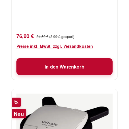
Verkaufspreis:
Regulärer Preis:
76,90 €
84,50 €
(8.99% gespart)
Preise inkl. MwSt. zzgl. Versandkosten
In den Warenkorb
Rabatt
%
Neu