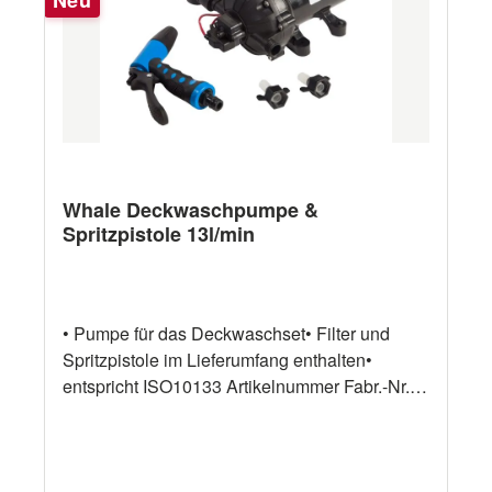
Whale Deckwaschpumpe &
Spritzpistole 13l/min
• Pumpe für das Deckwaschset• Filter und
Spritzpistole im Lieferumfang enthalten•
entspricht ISO10133 Artikelnummer Fabr.-Nr.
Beschreibung Kapazität Spannung 17540552
WD3517T 60psi Pumpe + Spritze 13l/min 12V