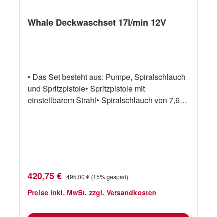
Whale Deckwaschset 17l/min 12V
• Das Set besteht aus: Pumpe, Spiralschlauch
und Spritzpistole• Spritzpistole mit
einstellbarem Strahl• Spiralschlauch von 7,6
m• entspricht ISO10133 Artikelnummer Fabr.-
Nr. Beschreibung Kapazität Spannung
17540561 WD4517S 60psi Washdown
Standard 17l/min 12V
Verkaufspreis:
Regulärer Preis:
420,75 €
495,00 €
(15% gespart)
Preise inkl. MwSt. zzgl. Versandkosten