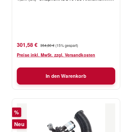
Fabr.-Nr. Beschreibung Kapazität Spannung
17540560 WD4517P 70psi Pumpe mit Filter
17l/min 12V
Verkaufspreis:
Regulärer Preis:
301,58 €
354,80 €
(15% gespart)
Preise inkl. MwSt. zzgl. Versandkosten
In den Warenkorb
Rabatt
%
Neu