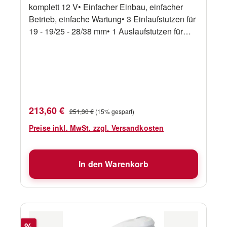
komplett 12 V• Einfacher Einbau, einfacher
Betrieb, einfache Wartung• 3 Einlaufstutzen für
19 - 19/25 - 28/38 mm• 1 Auslaufstutzen für
19/25 mm• Leistung 1600 Liter pro Stunde bei
1 m Förderhöhe mit WHALE ORCA 500, 3100
Liter mit WHALE ORCA 950• mit Schmutzsieb,
Wasserstandssensor und Pumpe WHALE
ORCA 500/950 Art.-No. Spannung Einlass Ø
Auslass Ø Pumpe Höhemm WHGW0500 12 V
Verkaufspreis:
Regulärer Preis:
213,60 €
251,30 €
(15% gespart)
1x 19 mm1x 19 / 25 mm1x 28 / 38 mm 1x 19 /
25 mm Orca 500 130 mm
Preise inkl. MwSt. zzgl. Versandkosten
In den Warenkorb
Rabatt
%