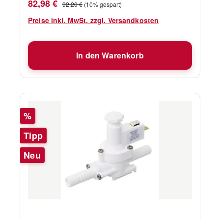
Verkaufspreis:
Regulärer Preis:
82,98 €
92,20 €
(10% gespart)
Preise inkl. MwSt. zzgl. Versandkosten
In den Warenkorb
Rabatt
%
Tipp
Neu