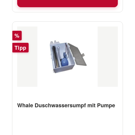
Rabatt
%
Tipp
Whale Duschwassersumpf mit Pumpe