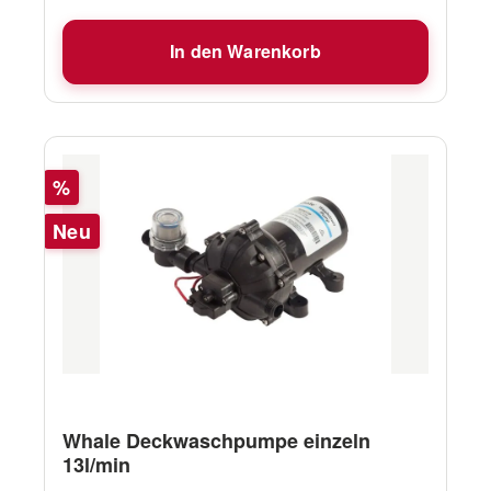
In den Warenkorb
Rabatt
%
Neu
Whale Deckwaschpumpe einzeln
13l/min