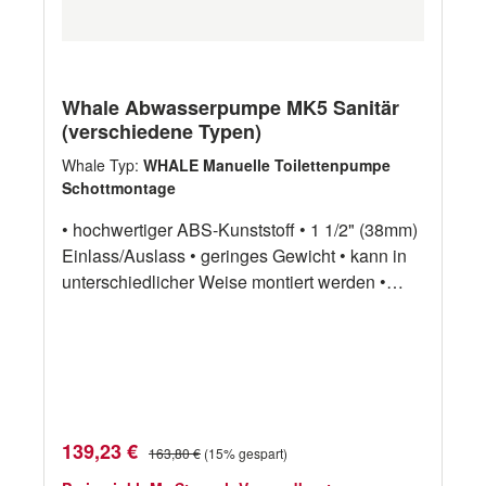
Whale Abwasserpumpe MK5 Sanitär
(verschiedene Typen)
Whale Typ:
WHALE Manuelle Toilettenpumpe
Schottmontage
• hochwertiger ABS-Kunststoff • 1 1/2" (38mm)
Einlass/Auslass • geringes Gewicht • kann in
unterschiedlicher Weise montiert werden •
große, gegen Verstopfen gesicherte Ventile •
robustes Kunststoffgehäuse, hält alle Gerüche
zurück • leicht zu reinigen (keine Werkzeuge
erforderlich) • 56 Liter/Minute Art.-No. Typ
Schlauch-anschluss max.Ansaughöhe
max.Pumphöhe Gewichtkg WHBP0527
Verkaufspreis:
Regulärer Preis:
139,23 €
163,80 €
(15% gespart)
Schottmontage 1 1/2" (38mm) 4,5m 4,5m 1,1kg