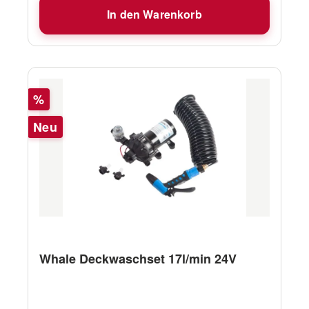
In den Warenkorb
Rabatt
%
Neu
Whale Deckwaschset 17l/min 24V