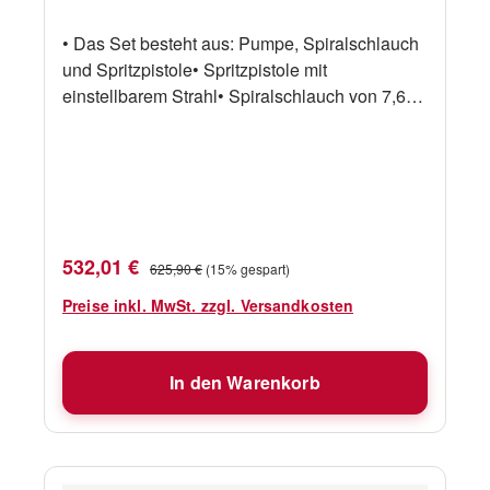
• Das Set besteht aus: Pumpe, Spiralschlauch
und Spritzpistole• Spritzpistole mit
einstellbarem Strahl• Spiralschlauch von 7,6
m• entspricht ISO10133 Artikelnummer Fabr.-
Nr. Beschreibung Kapazität Spannung
17540570 WD4527S 70psi
Deckwaschpumpenset 17l/min 24V
Verkaufspreis:
Regulärer Preis:
532,01 €
625,90 €
(15% gespart)
Preise inkl. MwSt. zzgl. Versandkosten
In den Warenkorb