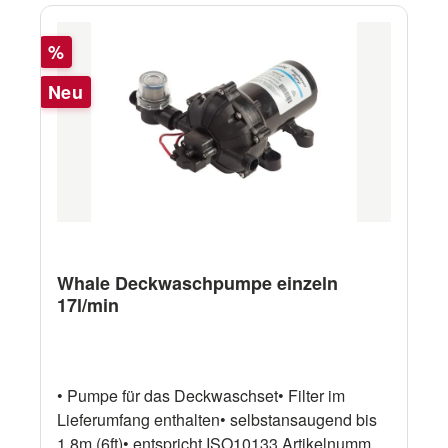
Rabatt
%
Neu
Whale Deckwaschpumpe einzeln
17l/min
• Pumpe für das Deckwaschset• Filter im
Lieferumfang enthalten• selbstansaugend bis
1,8m (6ft)• entspricht ISO10133 Artikelnummer