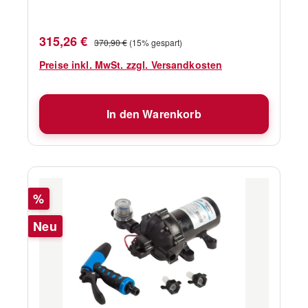
Verkaufspreis:
Regulärer Preis:
315,26 €
370,90 €
(15% gespart)
Preise inkl. MwSt. zzgl. Versandkosten
In den Warenkorb
Rabatt
%
Neu