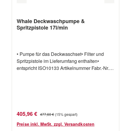
Whale Deckwaschpumpe &
Spritzpistole 17l/min
• Pumpe für das Deckwaschset• Filter und
Spritzpistole im Lieferumfang enthalten•
entspricht ISO10133 Artikelnummer Fabr.-Nr.
Beschreibung Kapazität Spannung 17540562
WD4517T 70psi Pumpe + Spritze 17l/min 12V
Verkaufspreis:
Regulärer Preis:
405,96 €
477,60 €
(15% gespart)
Preise inkl. MwSt. zzgl. Versandkosten