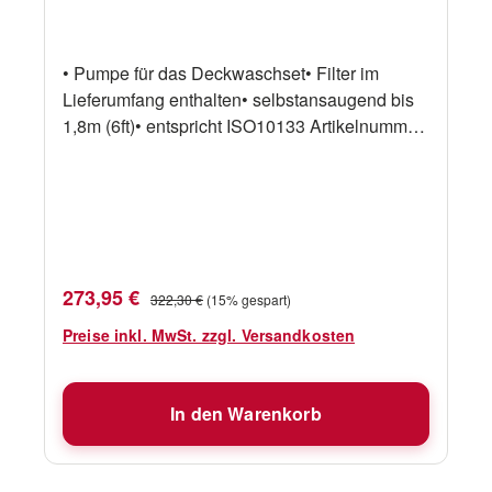
• Pumpe für das Deckwaschset• Filter im
Lieferumfang enthalten• selbstansaugend bis
1,8m (6ft)• entspricht ISO10133 Artikelnummer
Fabr.-Nr. Beschreibung Kapazität Spannung
17540550 WD3517P 60psi Pumpe mit Filter
13l/min 12V
Verkaufspreis:
Regulärer Preis:
273,95 €
322,30 €
(15% gespart)
Preise inkl. MwSt. zzgl. Versandkosten
In den Warenkorb