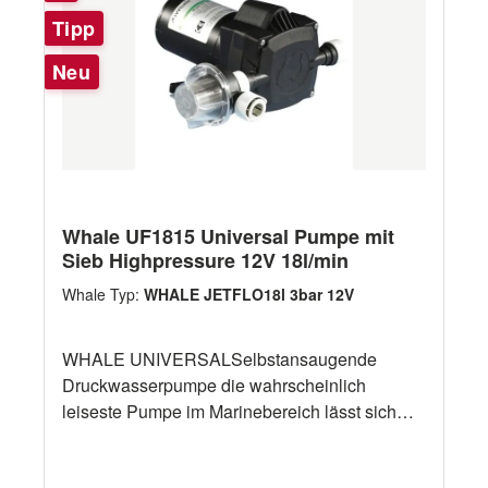
Tipp
Neu
Whale UF1815 Universal Pumpe mit
Sieb Highpressure 12V 18l/min
Whale Typ:
WHALE JETFLO18l 3bar 12V
WHALE UNIVERSALSelbstansaugende
Druckwasserpumpe die wahrscheinlich
leiseste Pumpe im Marinebereich lässt sich
leicht in jedes vorhandene System einbauen
ruhiger, gleichmäßiger Fluss kann problemlos