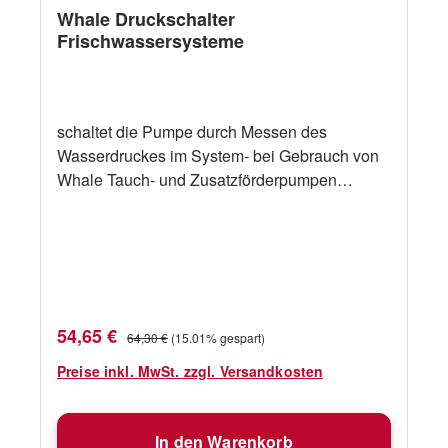
Whale Druckschalter
Frischwassersysteme
schaltet die Pumpe durch Messen des
Wasserdruckes im System- bei Gebrauch von
Whale Tauch- und Zusatzförderpumpen
empfohlen- einstellbarer Ein- und
Ausschaltdruck- wird einfach in die
Wasserleitung eingebaut- kann in Verbindung
mit Whale Elegance, Elite und TB-Zapfstellen
verwendet werden- ein Schalter steuert ein
System mit mehreren Auslässen- verhindert
Verkaufspreis:
Regulärer Preis:
54,65 €
64,30 €
(15.01% gespart)
ein permanentes An- und Abschalten der
Pumpe- der leichte Weg zu einem
Preise inkl. MwSt. zzgl. Versandkosten
Druckwassersystem Art.-No.
Schlauchanschluß Spannung Absicherung
In den Warenkorb
WHWU7207 ½" (13mm) 12V + 24V 10A