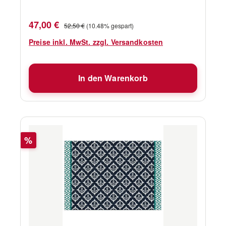
Verkaufspreis:
Regulärer Preis:
47,00 €
52,50 €
(10.48% gespart)
Preise inkl. MwSt. zzgl. Versandkosten
In den Warenkorb
Rabatt
%