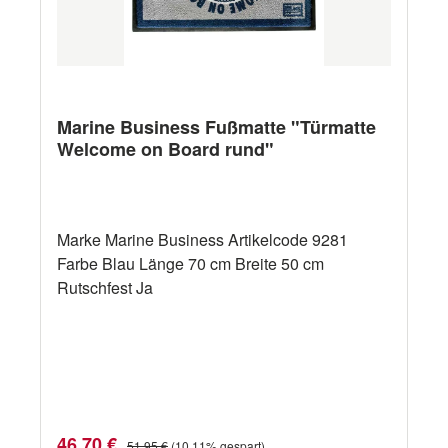
Marine Business Fußmatte "Türmatte
Welcome on Board rund"
Marke Marine Business Artikelcode 9281
Farbe Blau Länge 70 cm Breite 50 cm
Rutschfest Ja
Verkaufspreis:
Regulärer Preis:
46,70 €
51,95 €
(10.11% gespart)