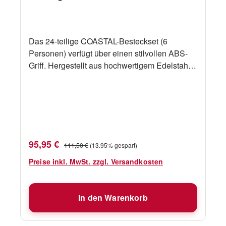
Das 24-teilige COASTAL-Besteckset (6
Personen) verfügt über einen stilvollen ABS-
Griff. Hergestellt aus hochwertigem Edelstahl.
Marke Marine Business Artikelcode 8077
Material Edelstahl, 100% Melamin Farbe
Beige, Weiß, Türkis Kollektion Coastal Besteht
aus 6x Gabel, 6x Messer, 6x großer Löffel und
6x kleiner Löffel Spülmaschinenfest Ja
Verkaufspreis:
Regulärer Preis:
95,95 €
111,50 €
(13.95% gespart)
Preise inkl. MwSt. zzgl. Versandkosten
In den Warenkorb