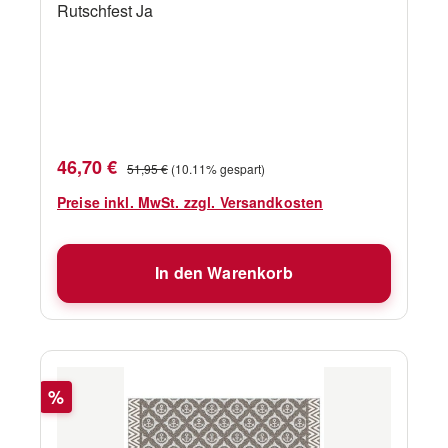
Rutschfest Ja
Verkaufspreis:
Regulärer Preis:
46,70 €
51,95 €
(10.11% gespart)
Preise inkl. MwSt. zzgl. Versandkosten
In den Warenkorb
Rabatt
%