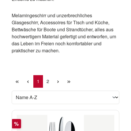
Melamingeschirr und unzerbrechliches
Glasgeschirr, Accessoires für Tisch und Küche,
Bettwäsche für Boote und Strandtücher, alles aus
hochwertigem Material gefertigt und entworfen, um
das Leben im Freien noch komfortabler und
praktischer zu machen.
Seite
Seite
1
2
Rabatt
%