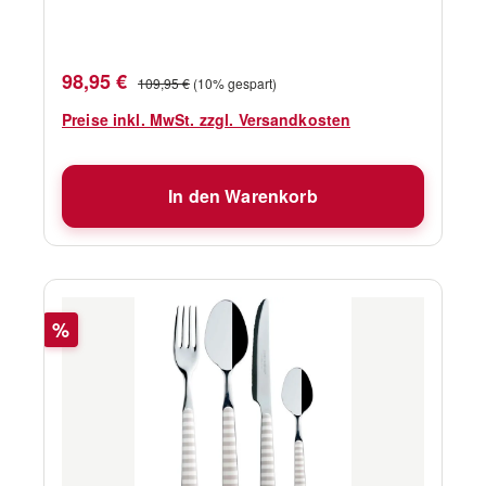
Harmony Mare Besteht aus 6x Gabel, 6x
Messer, 6x großer Löffel und 6x kleiner Löffel
Spülmaschinenfest Ja
Verkaufspreis:
Regulärer Preis:
98,95 €
109,95 €
(10% gespart)
Preise inkl. MwSt. zzgl. Versandkosten
In den Warenkorb
Rabatt
%