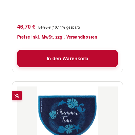
Verkaufspreis:
Regulärer Preis:
46,70 €
51,95 €
(10.11% gespart)
Preise inkl. MwSt. zzgl. Versandkosten
In den Warenkorb
Rabatt
%