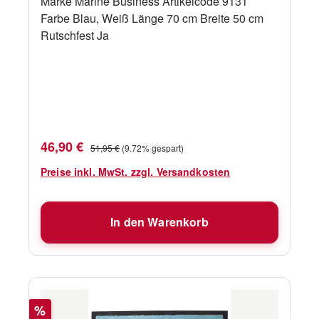
Marke Marine Business Artikelcode 9131
Farbe Blau, Weiß Länge 70 cm Breite 50 cm
Rutschfest Ja
Verkaufspreis:
Regulärer Preis:
46,90 €
51,95 €
(9.72% gespart)
Preise inkl. MwSt. zzgl. Versandkosten
In den Warenkorb
Rabatt
%