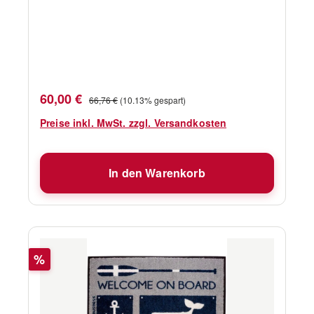
Verkaufspreis:
Regulärer Preis:
60,00 €
66,76 €
(10.13% gespart)
Preise inkl. MwSt. zzgl. Versandkosten
In den Warenkorb
Rabatt
%