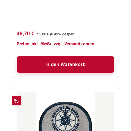
Verkaufspreis:
Regulärer Preis:
46,70 €
51,00 €
(8.43% gespart)
Preise inkl. MwSt. zzgl. Versandkosten
In den Warenkorb
Rabatt
%