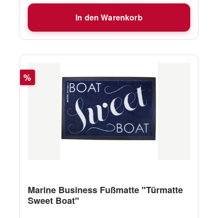
In den Warenkorb
Rabatt
%
Marine Business Fußmatte "Türmatte
Sweet Boat"