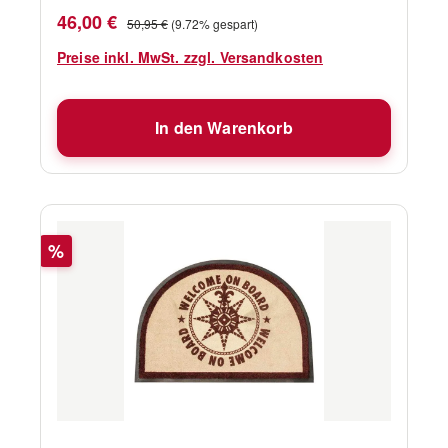
Verkaufspreis:
Regulärer Preis:
46,00 €
50,95 €
(9.72% gespart)
Preise inkl. MwSt. zzgl. Versandkosten
In den Warenkorb
Rabatt
%