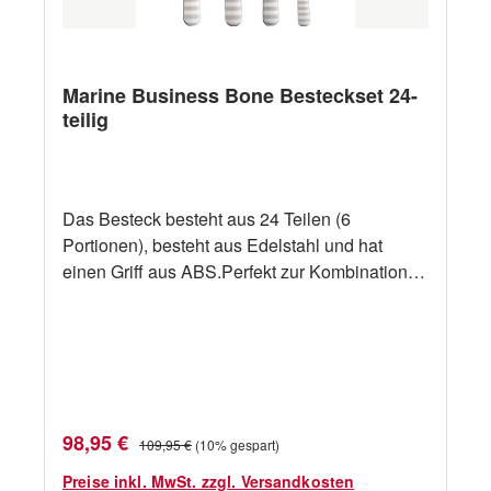
Marine Business Bone Besteckset 24-
teilig
Das Besteck besteht aus 24 Teilen (6
Portionen), besteht aus Edelstahl und hat
einen Griff aus ABS.Perfekt zur Kombination
mit Melamingeschirr. Marke Marine Business
Artikelcode 9849 Material Edelstahl, 100%
Melamin Farbe Beige, Weiß Kollektion
Harmony, Coastal Besteht aus 6x Gabel, 6x
Messer, 6x großer Löffel und 6x kleiner Löffel
Spülmaschinenfest Ja
Verkaufspreis:
Regulärer Preis:
98,95 €
109,95 €
(10% gespart)
Preise inkl. MwSt. zzgl. Versandkosten