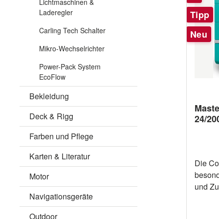
Lichtmaschinen &
so für 
Laderegler
Tipp
Stromv
Assist-
Carling Tech Schalter
Neu
Durchb
Mikro-Wechselrichter
bei An
Stromn
Power-Pack System
Genera
EcoFlow
Serie b
Bekleidung
Leistu
Maste
Preis-L
Deck & Rigg
24/20
es von 
CombiM
Farben und Pflege
CZone
Karten & Literatur
kompat
Die Co
Kommun
besond
Motor
ausgest
und Zuv
von Üb
Navigationsgeräte
Entwic
System
Kunden
Outdoor
eröffne