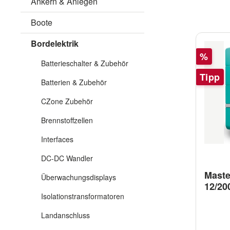
Ankern & Anlegen
Boote
Bordelektrik
Rabatt
%
Batterieschalter & Zubehör
Tipp
Batterien & Zubehör
CZone Zubehör
Brennstoffzellen
Interfaces
DC-DC Wandler
Maste
Überwachungsdisplays
12/20
Isolationstransformatoren
Landanschluss