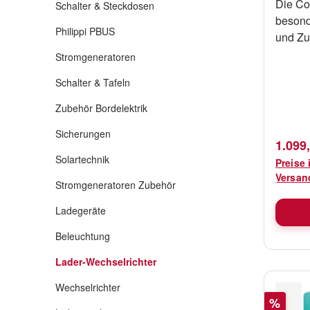
Die Co
Schalter & Steckdosen
besond
Philippi PBUS
und Zuv
Entwic
Stromgeneratoren
Kunden
Schalter & Tafeln
und mo
zum Ei
Zubehör Bordelektrik
Eigens
Sicherungen
von Sc
Verkau
1.099
leistu
Solartechnik
Preise 
sind a
Versan
Stromgeneratoren Zubehör
anspru
Problem! Mit dem Com
Ladegeräte
gehöre
fehler
Beleuchtung
automa
Lader-Wechselrichter
wechse
Netzsp
Wechselrichter
Rabatt
%
Wechse