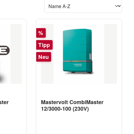
Rabatt
%
Tipp
Neu
ster
Mastervolt CombiMaster
12/3000-100 (230V)