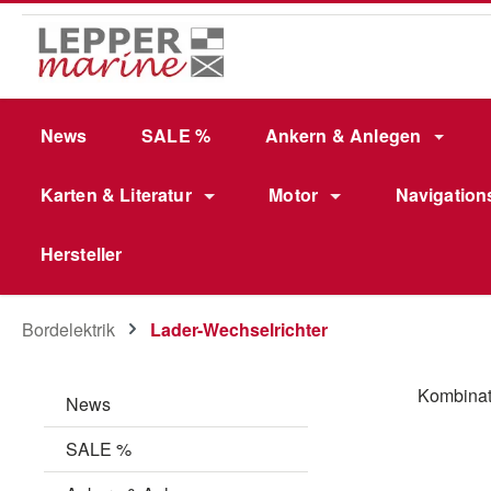
m Hauptinhalt springen
Zur Suche springen
Zur Hauptnavigation springen
News
SALE %
Ankern & Anlegen
Karten & Literatur
Motor
Navigation
Hersteller
Bordelektrik
Lader-Wechselrichter
Kombinati
News
SALE %