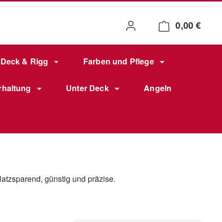
0,00 €
Waren
Deck & Rigg
Farben und Pflege
rhaltung
Unter Deck
Angeln
latzsparend, günstig und präzise.