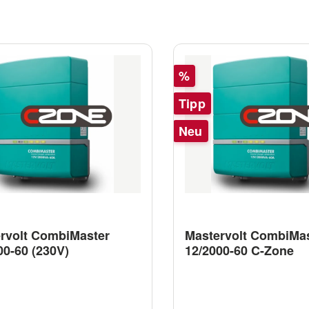
Rabatt
%
Tipp
Neu
rvolt CombiMaster
Mastervolt CombiMa
00-60 (230V)
12/2000-60 C-Zone