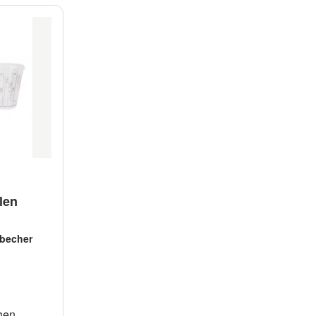
len
becher
hen