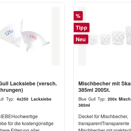
Rabatt
%
Tipp
Neu
Gull Lacksiebe (versch.
Mischbecher mit Ska
hrungen)
385ml 200St.
ull Typ:
4x250 Lacksiebe
Blue Gull Typ:
200x Misch
385ml
IEBEHochwertige
Deckel für Mischbecher,
ebe für die kostengünstige
transparentTransparente
here Filterung aller
Mischbecher mit praktisc