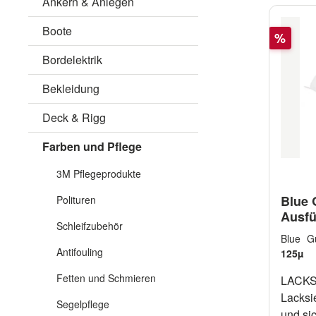
Ankern & Anlegen
Boote
Rabatt
%
Bordelektrik
Bekleidung
Deck & Rigg
Farben und Pflege
3M Pflegeprodukte
Blue 
Polituren
Ausfü
Schleifzubehör
Blue G
Antifouling
125µ
Fetten und Schmieren
LACKS
Lacksi
Segelpflege
und sic