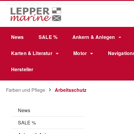
m Hauptinhalt springen
Zur Suche springen
Zur Hauptnavigation springen
News
SALE %
Ankern & Anlegen
Karten & Literatur
Motor
Navigation
Hersteller
Farben und Pflege
Arbeitsschutz
News
SALE %