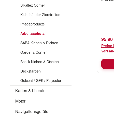
Sikaflex Corner
Lacksy
oder lö
Klebebänder Zierstreifen
125 od
in 2 V
Pflegeprodukte
Stück 
Arbeitsschutz
Karton.
Verkau
95,90
Beutel
SABA Kleben & Dichten
Preise 
Verpackung. Art
Versan
Gardena Corner
Beschr
DN4301
Bostik Kleben & Dichten
Lacksiebe 1
Decksfarben
100 St
DN4301
Gelcoat / GFK / Polyester
Lacksiebe 1
Karten & Literatur
100 St
Motor
Navigationsgeräte