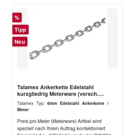
Rabatt
%
Tipp
Neu
Talamex Ankerkette Edelstahl
kurzgliedrig Meterware (versch.
Stärken)
Talamex Typ:
6mm Edelstahl Ankerkette /
Meter
Preis pro Meter (Meterware) Artikel wird
speziell nach Ihrem Auftrag konfektioniert