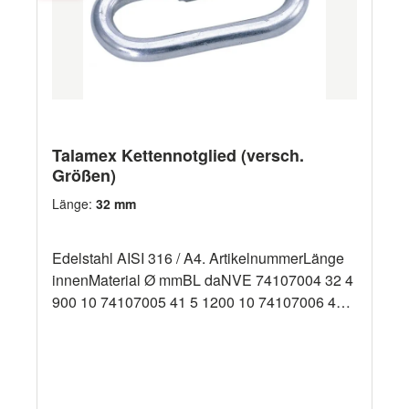
Talamex Kettennotglied (versch.
Größen)
Länge:
32 mm
Edelstahl AISI 316 / A4. ArtikelnummerLänge
innenMaterial Ø mmBL daNVE 74107004 32 4
900 10 74107005 41 5 1200 10 74107006 47 6
1600 10 74107008 59 8 2000 10