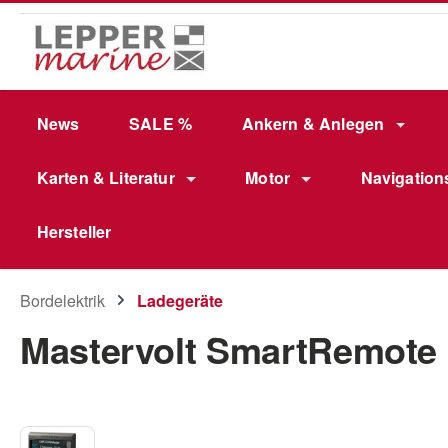
m Hauptinhalt springen
Zur Suche springen
Zur Hauptnavigation springen
News
SALE %
Ankern & Anlegen
Karten & Literatur
Motor
Navigation
Hersteller
Bordelektrik
Ladegeräte
Mastervolt SmartRemote
Bildergalerie überspringen