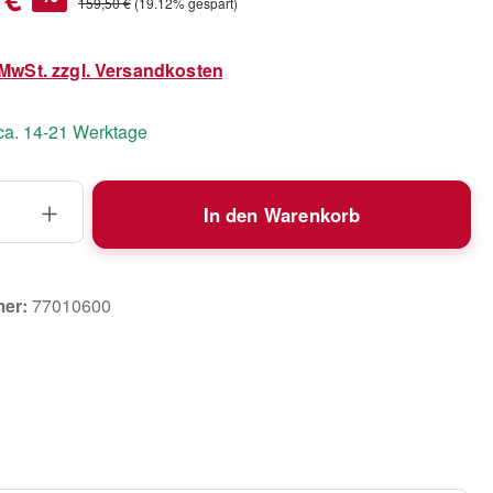
Regulärer Preis:
159,50 €
(19.12% gespart)
. MwSt. zzgl. Versandkosten
 ca. 14-21 Werktage
 Anzahl: Gib den gewünschten Wert ein 
In den Warenkorb
mer:
77010600