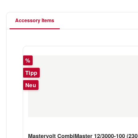
Accessory Items
Produktgalerie überspringen
Rabatt
%
Tipp
Neu
Mastervolt CombiMaster 12/3000-100 (230