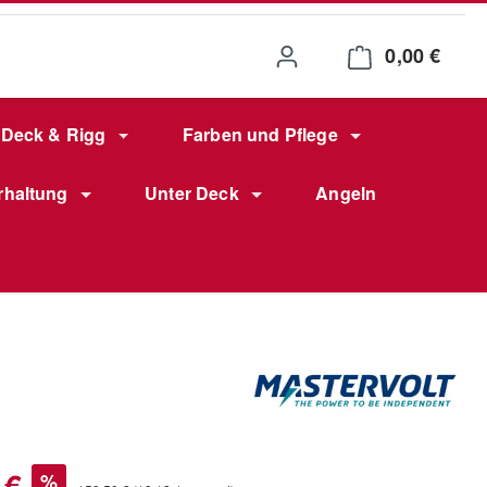
0,00 €
Waren
Deck & Rigg
Farben und Pflege
rhaltung
Unter Deck
Angeln
s:
 €
%