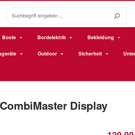
Boote
Bordelektrik
Bekleidung
sgeräte
Outdoor
Sicherheit
Unte
 CombiMaster Display
Verkaufsprei
129,00