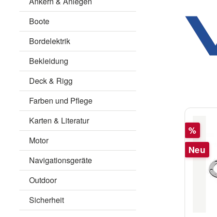
Ankern & Anlegen
Boote
Bordelektrik
Bekleidung
Deck & Rigg
Farben und Pflege
Karten & Literatur
Rabatt
%
Motor
Neu
Navigationsgeräte
Outdoor
Sicherheit