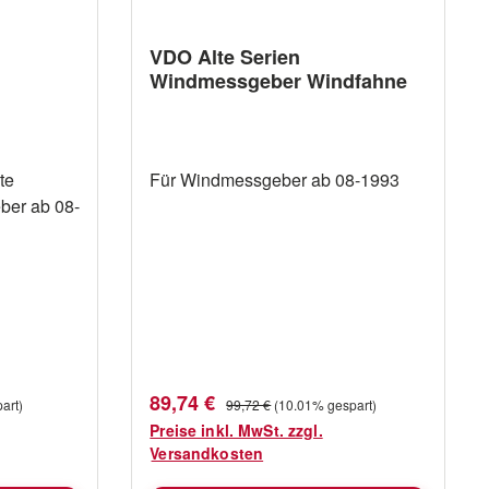
VDO Alte Serien
Windmessgeber Windfahne
3
te
Für Windmessgeber ab 08-1993
ber ab 08-
Verkaufspreis:
Regulärer Preis:
89,74 €
art)
99,72 €
(10.01% gespart)
Preise inkl. MwSt. zzgl.
Versandkosten