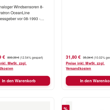
aloger Windsensoren 8-
atron OceanLine
ssgeber vor 08-1993 -
Stecker. Die Windfahne dreht
 Windrichtung und lenkt die
chtungs -anzeige.Die
nrotoren erfassen die
ve Windgeschwindigkeit, die
n der
fspreis:
Verkaufspreis:
Regulärer Preis:
Regulärer Preis:
9 €
31,80 €
800,39 €
(12.54% gespart)
35,34 €
(10.02% ges
schwindigkeitsanzeige
inkl. MwSt. zzgl.
Preise inkl. MwSt. zzgl.
igt wird. Kompatibel mit
dkosten
Versandkosten
rine ‚Standard‘ & ‚Logic‘-
 Windsensor für OceanLine
In den Warenkorb
In den Warenko
is 08-1993Konnektor:
rzer
rWindgeschwindigkeit und -
ngMesssystem:
ischSystem: Hallgeber und
Rabatt
%