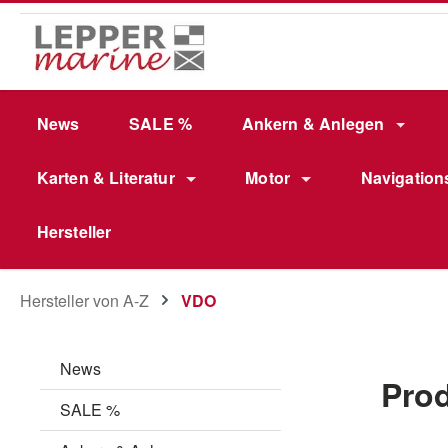
m Hauptinhalt springen
Zur Suche springen
Zur Hauptnavigation springen
News
SALE %
Ankern & Anlegen
Karten & Literatur
Motor
Navigation
Hersteller
Hersteller von A-Z
VDO
News
Pro
SALE %