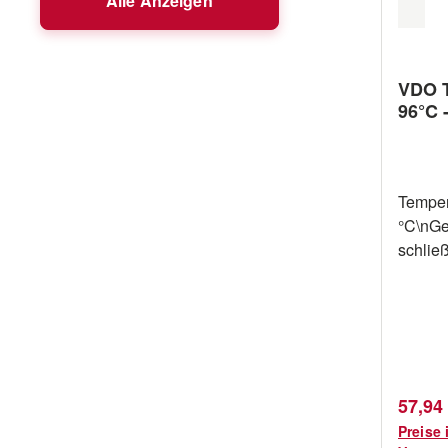
Alle Anzeigen
VDO T
96°C 
Temper
°C\nGe
schlie
Temper
Massef
100 Wa
Verkau
57,94
Preise 