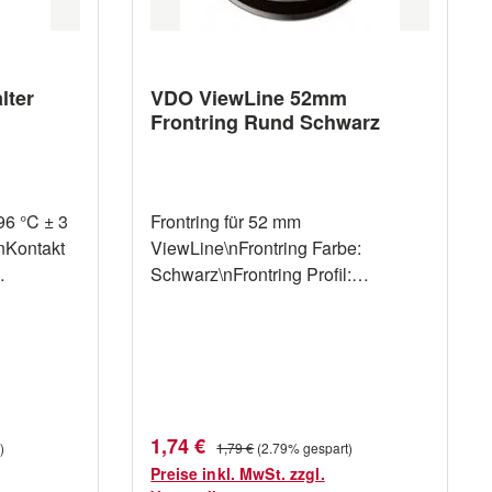
lter
VDO ViewLine 52mm
Frontring Rund Schwarz
96 °C ± 3
Frontring für 52 mm
nKontakt
ViewLine\nFrontring Farbe:
Schwarz\nFrontring Profil:
Polig
Rund\nFrontringe abnehmbar und
g: Maximal
clipsbar\nRetail Verpackung 1
Frontring
Verkaufspreis:
Regulärer Preis:
1,74 €
)
1,79 €
(2.79% gespart)
Preise inkl. MwSt. zzgl.