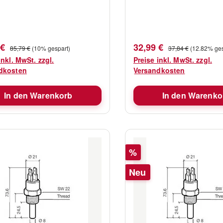
fspreis:
Verkaufspreis:
Regulärer Preis:
Regulärer Preis:
 €
32,99 €
85,79 €
(10% gespart)
37,84 €
(12.82% ges
inkl. MwSt. zzgl.
Preise inkl. MwSt. zzgl.
dkosten
Versandkosten
In den Warenkorb
In den Warenko
Rabatt
%
Neu