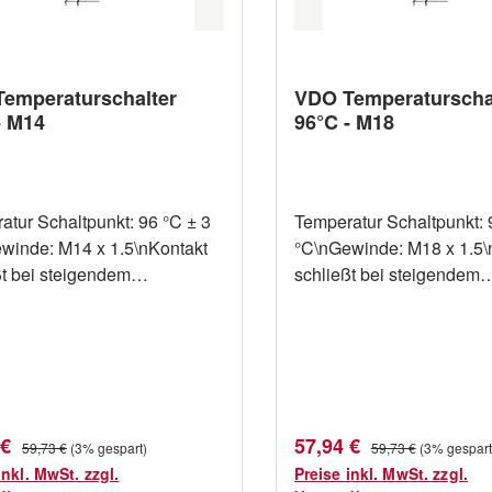
emperaturschalter
VDO Temperaturscha
- M14
96°C - M18
atur Schaltpunkt: 96 °C ± 3
Temperatur Schaltpunkt: 
winde: M14 x 1.5\nKontakt
°C\nGewinde: M18 x 1.5\
ßt bei steigendem
schließt bei steigendem
atur\nAusgang: 2-Polig
Temperatur\nAusgang: 2-
rei\nSchaltleistung: Maximal
Massefrei\nSchaltleistun
tt
100 Watt
fspreis:
Verkaufspreis:
Regulärer Preis:
Regulärer Preis:
 €
57,94 €
59,73 €
(3% gespart)
59,73 €
(3% gespart
inkl. MwSt. zzgl.
Preise inkl. MwSt. zzgl.