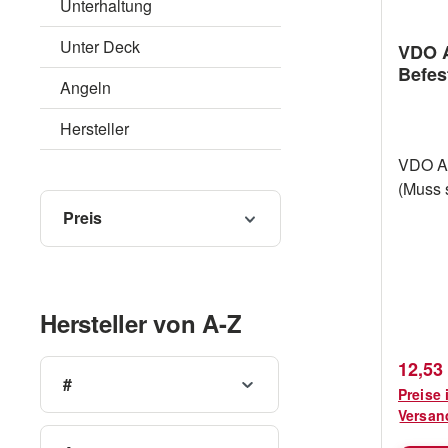
Unterhaltung
Unter Deck
VDO 
Befes
Angeln
Hersteller
VDO AL
(Muss 
Preis
Hersteller von A-Z
Verkau
12,53
#
Preise 
Versan