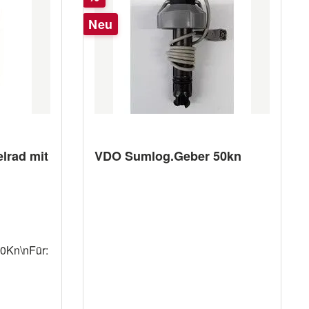
Neu
lrad mit
VDO Sumlog.Geber 50kn
0Kn\nFür: