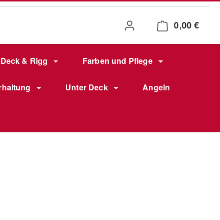
0,00 €
Waren
Deck & Rigg
Farben und Pflege
rhaltung
Unter Deck
Angeln