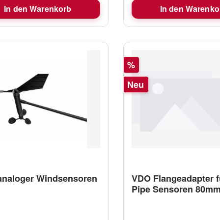
In den Warenkorb
In den Warenko
Rabatt
%
Neu
naloger Windsensoren
VDO Flangeadapter f
Pipe Sensoren 80m