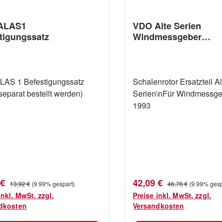
ALAS1
VDO Alte Serien
tigungssatz
Windmessgeber
Schalenrotor ab 199
AS 1 Befestigungssatz
Schalenrotor Ersatzteil Al
separat bestellt werden)
Serien\nFür Windmessge
1993
fspreis:
Verkaufspreis:
Regulärer Preis:
Regulärer Preis:
 €
42,09 €
13,92 €
(9.99% gespart)
46,76 €
(9.99% gesp
inkl. MwSt. zzgl.
Preise inkl. MwSt. zzgl.
dkosten
Versandkosten