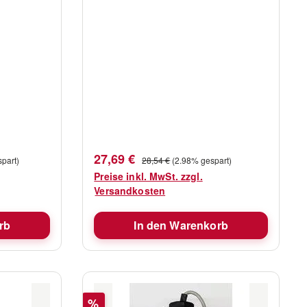
Verkaufspreis:
Regulärer Preis:
27,69 €
part)
28,54 €
(2.98% gespart)
Preise inkl. MwSt. zzgl.
Versandkosten
rb
In den Warenkorb
Rabatt
%