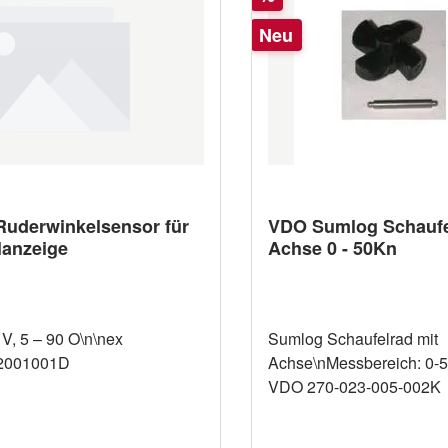
pulen
Neu
uderwinkelsensor für
VDO Sumlog Schaufe
lanzeige
Achse 0 - 50Kn
 V, 5 – 90 O\n\nex
Sumlog Schaufelrad mit
2001001D
Achse\nMessbereich: 0-5
VDO 270-023-005-002K