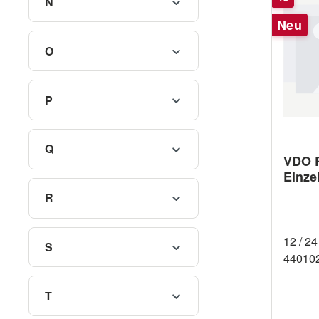
N
Kreuzs
Neu
O
P
Q
VDO R
Einze
R
12 / 24
S
44010
T