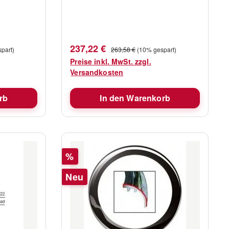
Verkaufspreis:
Regulärer Preis:
237,22 €
part)
263,58 €
(10% gespart)
Preise inkl. MwSt. zzgl.
Versandkosten
rb
In den Warenkorb
Rabatt
%
Neu