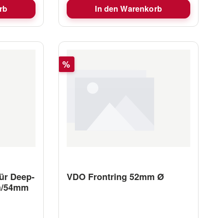
rb
In den Warenkorb
Rabatt
%
ür Deep-
VDO Frontring 52mm Ø
m/54mm