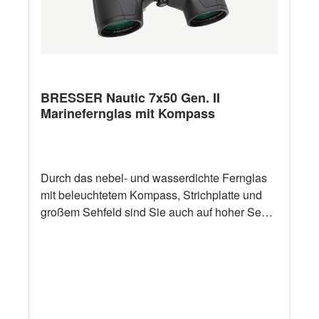
BRESSER Nautic 7x50 Gen. II
Marinefernglas mit Kompass
Durch das nebel- und wasserdichte Fernglas
mit beleuchtetem Kompass, Strichplatte und
großem Sehfeld sind Sie auch auf hoher See
weitsichtig unterwegs.Segler-/Marine-Fernglas
mit großem, beleuchtetem KompassNebel- und
wasserdicht; Stickstoff-Füllung gegen
BeschlagenGroßes Sehfeld: 136 m /1.000 m;
Vergrößerung: 7-fachMaße: 205 x 90 x 168 mm
/ Gewicht: 1.070 gLieferumfang: Segel-