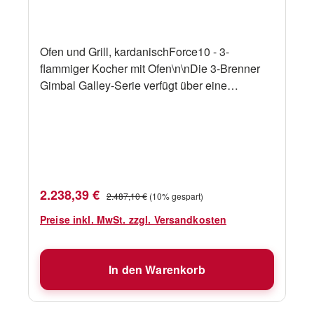
Ofen und Grill, kardanischForce10 - 3-
flammiger Kocher mit Ofen\n\nDie 3-Brenner
Gimbal Galley-Serie verfügt über eine
Edelstahlkonstruktion, einen
Thermoelementschutz an allen Brennern,
einen thermostatisch gesteuerten Ofen mit
einem Grill, eine elektronische Fremdzündung
und eine wegschiebbare Ofentür mit
Sichtfenster. \n\nErhältlich in 5
Verkaufspreis:
Regulärer Preis:
2.238,39 €
2.487,10 €
(10% gespart)
Größen.AbmessungenErsatzteile
Preise inkl. MwSt. zzgl. Versandkosten
In den Warenkorb