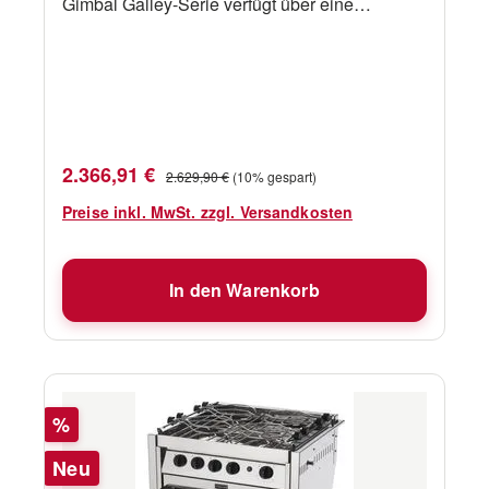
Gimbal Galley-Serie verfügt über eine
Edelstahlkonstruktion, einen
Thermoelementschutz an allen Brennern,
einen thermostatisch gesteuerten Ofen mit
einem Grill, eine elektronische Fremdzündung
und eine wegschiebbare Ofentür mit
Sichtfenster. \n\nErhältlich in 5
Verkaufspreis:
Regulärer Preis:
2.366,91 €
2.629,90 €
(10% gespart)
Größen.AbmessungenErsatzteile
Preise inkl. MwSt. zzgl. Versandkosten
In den Warenkorb
Rabatt
%
Neu