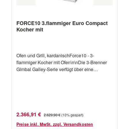
FORCE10 3.flammiger Euro Compact
Kocher mit
Ofen und Grill, kardanischForce10 - 3-
flammiger Kocher mit Ofen\n\nDie 3-Brenner
Gimbal Galley-Serie verfügt über eine
Edelstahlkonstruktion, einen
Thermoelementschutz an allen Brennern,
einen thermostatisch gesteuerten Ofen mit
einem Grill, eine elektronische Fremdzündung
und eine wegschiebbare Ofentür mit
Sichtfenster. \n\nErhältlich in 5
Verkaufspreis:
Regulärer Preis:
2.366,91 €
2.629,90 €
(10% gespart)
Größen.ErsatzteileAbmessungen
Preise inkl. MwSt. zzgl. Versandkosten