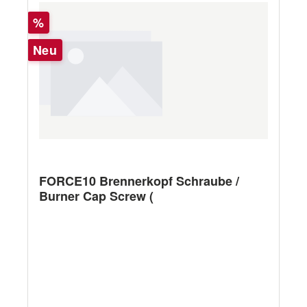
Rabatt
%
Neu
FORCE10 Brennerkopf Schraube /
Burner Cap Screw (