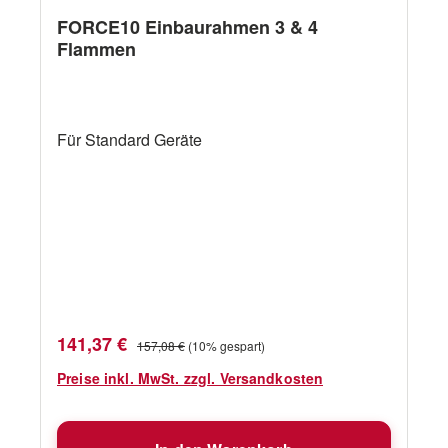
FORCE10 Einbaurahmen 3 & 4
Flammen
Für Standard Geräte
Verkaufspreis:
Regulärer Preis:
141,37 €
157,08 €
(10% gespart)
Preise inkl. MwSt. zzgl. Versandkosten