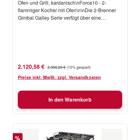
Ofen und Grill, kardanisch\nForce10 - 2-
flammiger Kocher mit Ofen\n\nDie 2-Brenner
Gimbal Galley Serie verfügt über eine
Edelstahlkonstruktion, einen
Thermoelementschutz an allen Brennern,
einen thermostatisch gesteuerten Ofen mit
einem Grill, eine elektronische Fremdzündung
und eine wegschiebbare Ofentür mit
Sichtfenster. \n\nErhältlich in 6
Verkaufspreis:
Regulärer Preis:
2.120,58 €
2.356,20 €
(10% gespart)
Größen.AbmessungenErsatzteile
Preise inkl. MwSt. zzgl. Versandkosten
In den Warenkorb
Rabatt
%