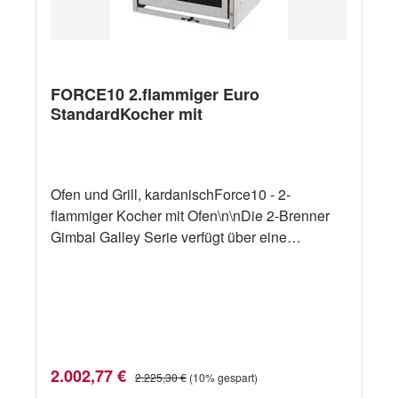
FORCE10 2.flammiger Euro
StandardKocher mit
Ofen und Grill, kardanischForce10 - 2-
flammiger Kocher mit Ofen\n\nDie 2-Brenner
Gimbal Galley Serie verfügt über eine
Edelstahlkonstruktion, einen
Thermoelementschutz an allen Brennern,
einen thermostatisch gesteuerten Ofen mit
einem Grill, eine elektronische Fremdzündung
und eine wegschiebbare Ofentür mit
Sichtfenster. \n\nErhältlich in 6
Verkaufspreis:
Regulärer Preis:
2.002,77 €
2.225,30 €
(10% gespart)
Größen.Ersatzteile