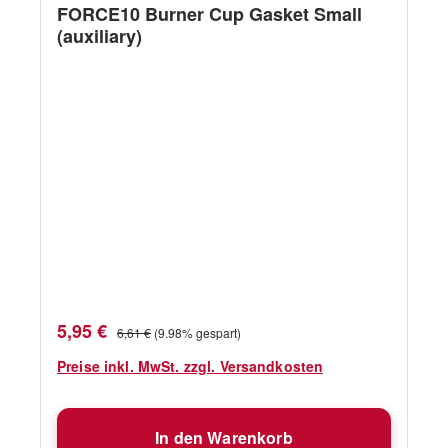
FORCE10 Burner Cup Gasket Small
(auxiliary)
Verkaufspreis:
Regulärer Preis:
5,95 €
6,61 €
(9.98% gespart)
Preise inkl. MwSt. zzgl. Versandkosten
In den Warenkorb