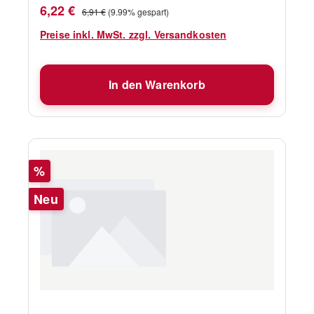
Verkaufspreis:
Regulärer Preis:
6,22 €
6,91 €
(9.99% gespart)
Preise inkl. MwSt. zzgl. Versandkosten
In den Warenkorb
Rabatt
%
Neu