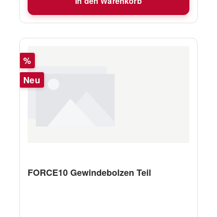
In den Warenkorb
Rabatt
%
Neu
FORCE10 Gewindebolzen Teil