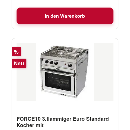
In den Warenkorb
Rabatt
%
Neu
FORCE10 3.flammiger Euro Standard
Kocher mit