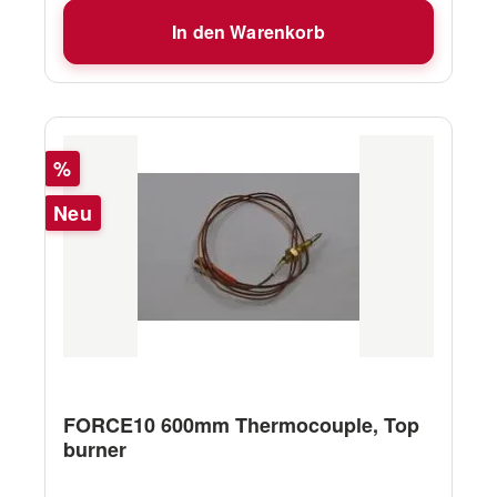
In den Warenkorb
Rabatt
%
Neu
FORCE10 600mm Thermocouple, Top
burner