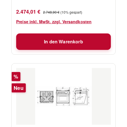
und eine wegschiebbare Ofentür mit
Sichtfenster. \n\nErhältlich in 2
Verkaufspreis:
Regulärer Preis:
2.474,01 €
2.748,90 €
(10% gespart)
Größen.\n\n(Breite enthält die Gimbal-Knöpfe
auf jeder Seite)ErsatzteileAbmessungen
Preise inkl. MwSt. zzgl. Versandkosten
In den Warenkorb
Rabatt
%
Neu