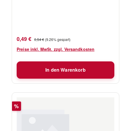
Verkaufspreis:
Regulärer Preis:
0,49 €
0,54 €
(9.26% gespart)
Preise inkl. MwSt. zzgl. Versandkosten
In den Warenkorb
Rabatt
%