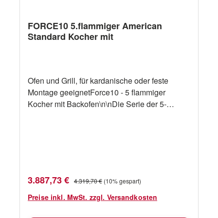
FORCE10 5.flammiger American
Standard Kocher mit
Ofen und Grill, für kardanische oder feste
Montage geeignetForce10 - 5 flammiger
Kocher mit Backofen\n\nDie Serie der 5-
Brenner Professional-Serie verfügt über eine
Edelstahlkonstruktion, einen
Thermoelementschutz an allen Brennern,
einen großen thermostatisch gesteuerten Ofen
mit einem Grill, eine elektronische Zündung
und eine versenkbare Ofentür. Dieses Modell
Verkaufspreis:
Regulärer Preis:
3.887,73 €
4.319,70 €
(10% gespart)
kann kardanisch oder fest montiert
werden.ErsatzteileAnleitung
Preise inkl. MwSt. zzgl. Versandkosten