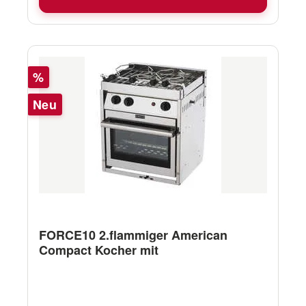
Rabatt
%
Neu
FORCE10 2.flammiger American
Compact Kocher mit