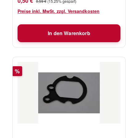
0,50 €
0,59 €
(15.25% gespart)
Preise inkl. MwSt. zzgl. Versandkosten
In den Warenkorb
Rabatt
%