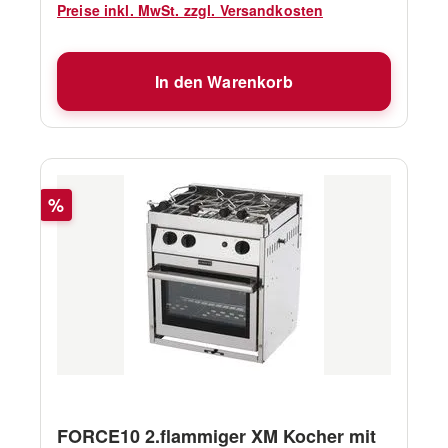
Preise inkl. MwSt. zzgl. Versandkosten
In den Warenkorb
Rabatt
%
FORCE10 2.flammiger XM Kocher mit