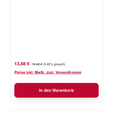
Verkaufspreis:
Regulärer Preis:
13,88 €
15,42 €
(9.99% gespart)
Preise inkl. MwSt. zzgl. Versandkosten
In den Warenkorb