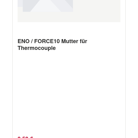
ENO / FORCE10 Mutter für
Thermocouple
Verkaufspreis:
Regulärer Preis: