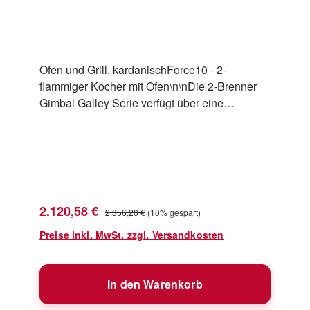
Ofen und Grill, kardanischForce10 - 2-
flammiger Kocher mit Ofen\n\nDie 2-Brenner
Gimbal Galley Serie verfügt über eine
Edelstahlkonstruktion, einen
Thermoelementschutz an allen Brennern,
einen thermostatisch gesteuerten Ofen mit
einem Grill, eine elektronische Fremdzündung
und eine wegschiebbare Ofentür mit
Sichtfenster. \n\nErhältlich in 6
Verkaufspreis:
Regulärer Preis:
2.120,58 €
2.356,20 €
(10% gespart)
Größen.ErsatzteileAbmessungen
Preise inkl. MwSt. zzgl. Versandkosten
In den Warenkorb