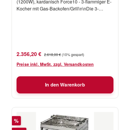
(1200W), kardanisch Force10 - 3-flammiger E-
Kocher mit Gas-Backofen/Grill\n\nDie 3-
Brenner-Ceramic-Glas-Top-Serie verfügt über
(3) leistungsstarke 1200 Watt Top-Brenner und
einen Ofen und Grill. Zu den Merkmalen
gehören eine Schiebetür für die Wartung des
Kardanrahmens, ein Backofenlicht und eine
Warnanzeige für heiße
Verkaufspreis:
Regulärer Preis:
2.356,20 €
2.618,00 €
(10% gespart)
Oberflächen.AbmessungenAnleitung EN
Preise inkl. MwSt. zzgl. Versandkosten
In den Warenkorb
Rabatt
%