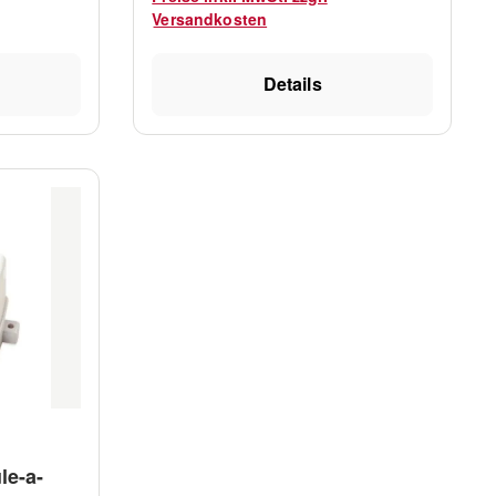
9 mm 4,0 A
RULE 2000 129 l / min. 29 mm 4,0
Versandkosten
A 24 V JPR16A RULE 3700 239 l /
min. 38 mm 6,9 A 24 V JPR56D-24
Details
38 mm 10,1
RULE 4000 252 l / min. 51 mm 6,9
A 24 V
le-a-