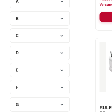
A
100 120
Versan
Lüfter
empfeh
B
Förder
Stromv
Bauwei
C
kontinu
Räumen
Motorr
D
entspr
E
F
G
RULE-