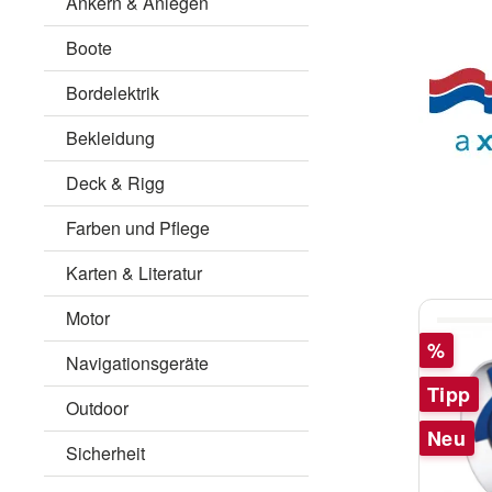
Ankern & Anlegen
Boote
Bordelektrik
Bekleidung
Deck & Rigg
Farben und Pflege
Karten & Literatur
Motor
Rabatt
%
Navigationsgeräte
Tipp
Outdoor
Neu
Sicherheit