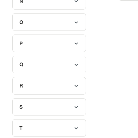
N
Matic®
O
P
Q
R
S
T