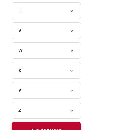
U
V
W
X
Y
Z