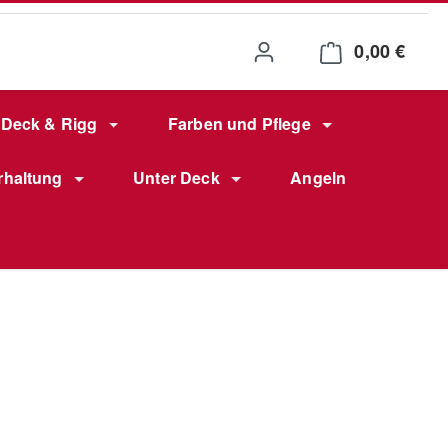
0,00 €
Waren
Deck & Rigg
Farben und Pflege
rhaltung
Unter Deck
Angeln