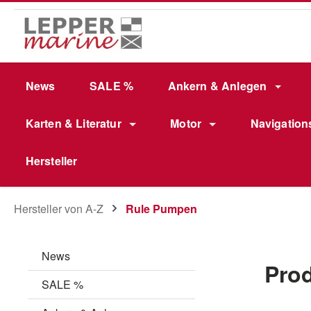
m Hauptinhalt springen
Zur Suche springen
Zur Hauptnavigation springen
News
SALE %
Ankern & Anlegen
Karten & Literatur
Motor
Navigation
Hersteller
Hersteller von A-Z
Rule Pumpen
News
Pro
SALE %