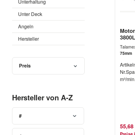
Unterhaltung
Unter Deck
Angeln
Motor
3800L
Hersteller
75m
Talame
75mm
Artike
Preis
Nr.Spa
m³/min
mmB 
785090
Hersteller von A-Z
95 115 125
12 V/4
100 130 78509124 140-
#
V/1,7A
Verkau
55,68
785092
Preise 