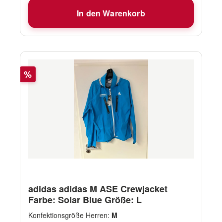
Farben Carbon
In den Warenkorb
Rabatt
%
adidas adidas M ASE Crewjacket
Farbe: Solar Blue Größe: L
Konfektionsgröße Herren:
M