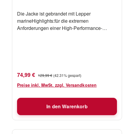
Die Jacke ist gebrandet mit Lepper
marineHighlights:für die extremen
Anforderungen einer High-Performance-
Rennyacht konstruiert verfügt über eine
Kapuze und extra hohem Kragen adidas
FORMOTION ™ 3D-Technologie bietet
hervorragende Bewegungsfreiheit Vollständig
versiegelte Nähte Wind -und
wasserdichtatmungsaktiv 3-Lagen GORE -TEX
Verkaufspreis:
Regulärer Preis:
74,99 €
129,99 €
(42.31% gespart)
® Shell Technische Daten adidas Kategorie
adidas sailing Technologie Material 70 %
Preise inkl. MwSt. zzgl. Versandkosten
Polyamid 17% PTFE 13 % Elastan Größen L
Farben Solar Blue
In den Warenkorb