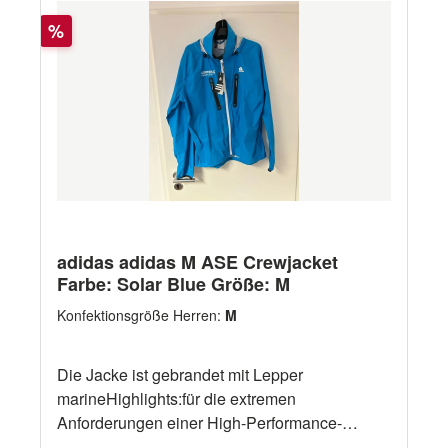
Rabatt
%
adidas adidas M ASE Crewjacket
Farbe: Solar Blue Größe: M
Konfektionsgröße Herren:
M
Die Jacke ist gebrandet mit Lepper
marineHighlights:für die extremen
Anforderungen einer High-Performance-
Rennyacht konstruiert verfügt über eine