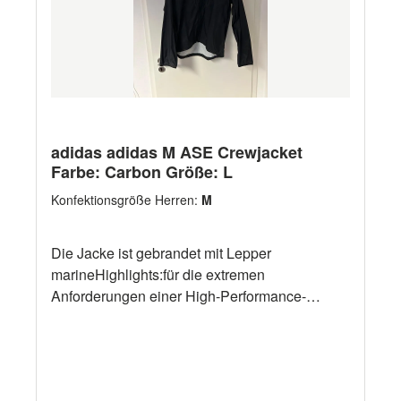
adidas adidas M ASE Crewjacket
Farbe: Carbon Größe: L
Konfektionsgröße Herren:
M
Die Jacke ist gebrandet mit Lepper
marineHighlights:für die extremen
Anforderungen einer High-Performance-
Rennyacht konstruiert verfügt über eine
Kapuze und extra hohem Kragen adidas
FORMOTION ™ 3D-Technologie bietet
hervorragende Bewegungsfreiheit Vollständig