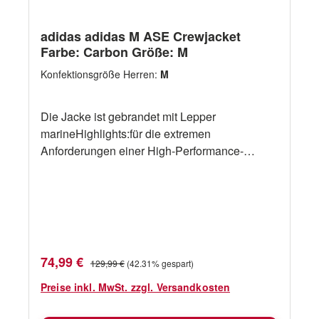
adidas adidas M ASE Crewjacket
Farbe: Carbon Größe: M
Konfektionsgröße Herren:
M
Die Jacke ist gebrandet mit Lepper
marineHighlights:für die extremen
Anforderungen einer High-Performance-
Rennyacht konstruiert verfügt über eine
Kapuze und extra hohem Kragen adidas
FORMOTION ™ 3D-Technologie bietet
hervorragende Bewegungsfreiheit Vollständig
versiegelte Nähte Wind -und
wasserdichtatmungsaktiv 3-Lagen GORE -TEX
Verkaufspreis:
Regulärer Preis:
74,99 €
129,99 €
(42.31% gespart)
® Shell Technische Daten adidas Kategorie
adidas sailing Technologie Material 70 %
Preise inkl. MwSt. zzgl. Versandkosten
Polyamid 17% PTFE 13 % Elastan Größen M