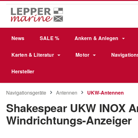
m Hauptinhalt springen
Zur Suche springen
Zur Hauptnavigation springen
News
SALE %
Ankern & Anlegen
Karten & Literatur
Motor
Navigation
Hersteller
Navigationsgeräte
Antennen
UKW-Antennen
Shakespear UKW INOX Ant
Windrichtungs-Anzeiger