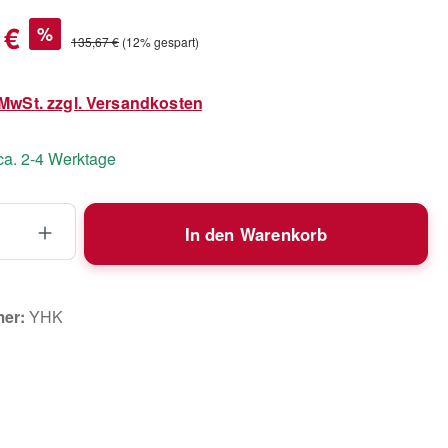
s:
 €
%
Regulärer Preis:
135,67 €
(12% gespart)
. MwSt. zzgl. Versandkosten
 ca. 2-4 Werktage
 Anzahl: Gib den gewünschten Wert ein 
In den Warenkorb
mer:
YHK