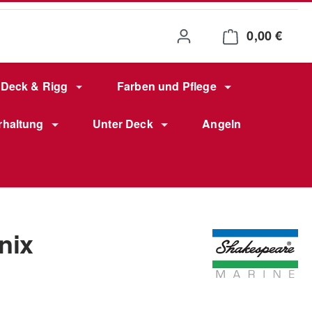
0,00 €
Waren
Deck & Rigg
Farben und Pflege
rhaltung
Unter Deck
Angeln
nix