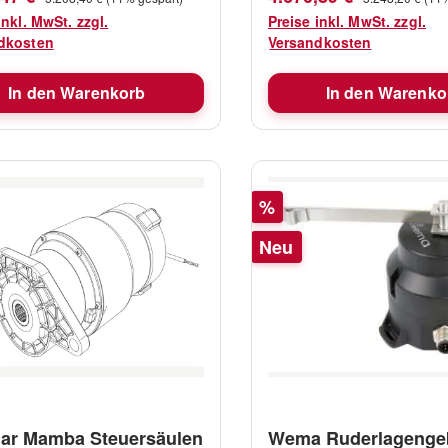
//www.lewmar.com/sites/defau
Lieferumfang Direktantrieb
inkl. MwSt. zzgl.
Preise inkl. MwSt. zzgl.
s/Manual-
Leitstange M8-
dkosten
Versandkosten
llation_Manual.pdf
Befestigungsschrauben m
Unterlegscheiben und
In den Warenkorb
In den Warenko
Sicherungsmuttern Handbuch
https://www.lewmar.com/s
lt/files/Manual-Direct_
Rabatt
%
Neu
ar Mamba Steuersäulen
Wema Ruderlagenge