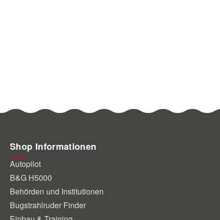
ge.
Shop Informationen
Autopilot
B&G H5000
Behörden und Institutionen
Bugstrahlruder Finder
Einbau & Training