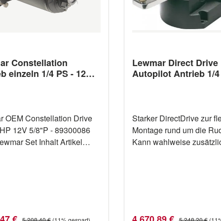
r Constellation
Lewmar Direct Drive
b einzeln 1/4 PS - 12V -
Autopilot Antrieb 1/4
tte
12V
 OEM Constellation Drive
Starker DirectDrive zur fl
/4HP 12V 5/8"P - 89300086
Montage rund um die Ru
ar Set Inhalt Artikel
Kann wahlweise zusätzli
ung Menge 85002519
Ruderquadranten oder a
T SHIM 1 89100485
separaten Hebelarm mont
KIT ANSI50 + 1 TEN 87C 1
werden. 166mm Hebelarm 1/4PS
090 CON 1-4HP 12V 5-8P
ca. 248 mKG Schubkraft M
d um den
Stromaufnahme 4A Motor
 Constellation Antrieb
Kupplung max. 3A Gewic
fspreis:
Verkaufspreis:
Regulärer Preis:
Regulärer Preis
,47 €
4.670,89 €
5.208,40 €
(11% gespart)
5.248,20 €
(11%