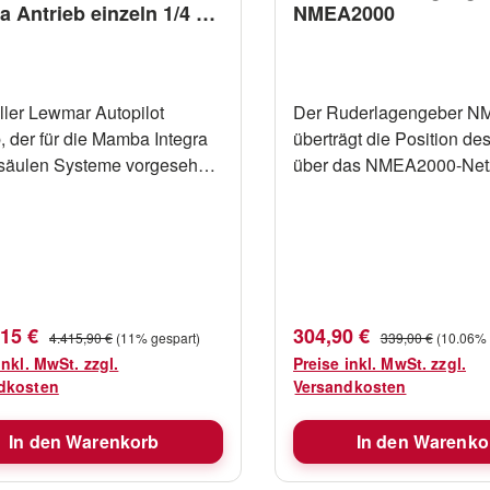
ra Antrieb einzeln 1/4 PS
NMEA2000
 Bavaria
ller Lewmar Autopilot
Der Ruderlagengeber 
, der für die Mamba Integra
überträgt die Position de
säulen Systeme vorgesehen
über das NMEA2000-Net
d direkt an eine vorhandene
damit sie auf kompatible
bebox anflanscht wird.
Instrumenten angezeigt 
bebox / Umsetzer nicht im
kann. Wird mit einem 1 M
umfang enthalten. Die
langen NMEA2000-Dropk
htungen und Flanschplatten
Buchse und Stecker gelief
 an Bord vorhanden sein,
Schutzart IP67 Höhe: 94
fspreis:
Verkaufspreis:
Regulärer Preis:
Regulärer Preis:
,15 €
304,90 €
4.415,90 €
(11% gespart)
339,00 €
(10.06% 
delt sich um den reinen
96mm Armlänge: 140mm 
inkl. MwSt. zzgl.
Preise inkl. MwSt. zzgl.
125Nm
dkosten
Versandkosten
chnittliche Stromaufnahme 6
In den Warenkorb
In den Warenko
hplatten, Kupplungen oder
 liefern wir Ihnen gerne auf