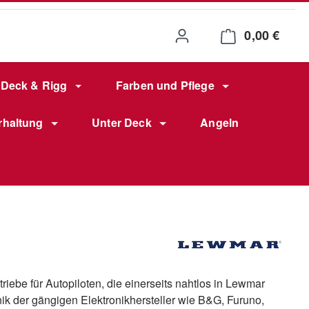
0,00 €
Waren
Deck & Rigg
Farben und Pflege
rhaltung
Unter Deck
Angeln
riebe für Autopiloten, die einerseits nahtlos in Lewmar
ik der gängigen Elektronikhersteller wie B&G, Furuno,