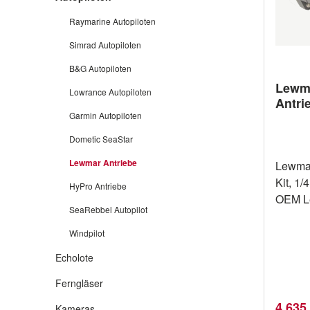
Raymarine Autopiloten
Simrad Autopiloten
B&G Autopiloten
Lewma
Lowrance Autopiloten
Antrie
Garmin Autopiloten
5/8 Ke
Dometic SeaStar
Lewmar Antriebe
Lewmar
Kit, 1
HyPro Antriebe
OEM Lewm
SeaRebbel Autopilot
Bezeichn
AUTOPILO
Windpilot
CHAIN 
Echolote
89300
9T EXT 1 Alles run
Ferngläser
Lewmar
Verkau
4.635
Kameras