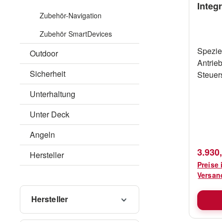
Integ
Zubehör-Navigation
- 12V
Zubehör SmartDevices
Spezie
Outdoor
Antrieb
Sicherheit
Steuer
ist un
Unterhaltung
Getrie
Getrie
Unter Deck
Liefer
Vorric
Angeln
müssen
Verkau
3.930
Hersteller
es han
Preise 
Antrieb. Kraft: 1/4PS - 
Versan
Durchs
A Ersatzteile wie Getriebeboxen,
Hersteller
Flansc
Motoren