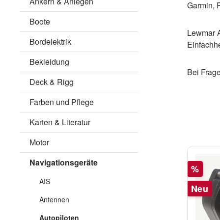
Ankern & Anlegen
Garmin, 
Boote
Lewmar An
Bordelektrik
Einfachhe
Bekleidung
Bei Frage
Deck & Rigg
Farben und Pflege
Karten & Literatur
Motor
Navigationsgeräte
Rabatt
%
AIS
Neu
Antennen
Autopiloten