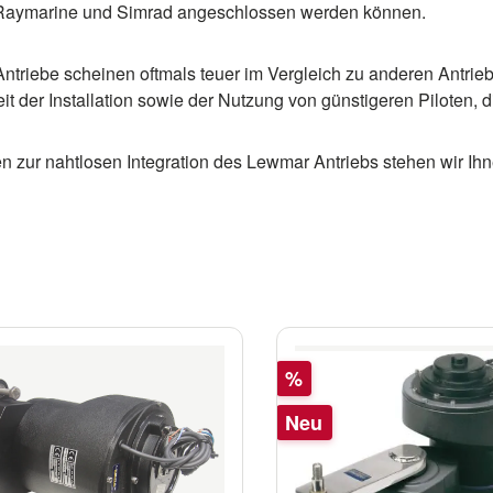
Raymarine und Simrad angeschlossen werden können.
triebe scheinen oftmals teuer im Vergleich zu anderen Antrieben,
it der Installation sowie der Nutzung von günstigeren Piloten
n zur nahtlosen Integration des Lewmar Antriebs stehen wir Ih
Rabatt
%
Neu