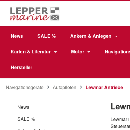
m Hauptinhalt springen
Zur Suche springen
Zur Hauptnavigation springen
News
SALE %
Ankern & Anlegen
Karten & Literatur
Motor
Navigation
Hersteller
Navigationsgeräte
Autopiloten
Lewmar Antriebe
Lewm
News
SALE %
Lewmar in
Steuersäu