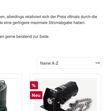
 allerdings relativiert sich der Preis oftmals durch die
, die eine geringere maximale Stromabgabe haben.
nen gerne beratend zur Seite.
Rabatt
%
Neu