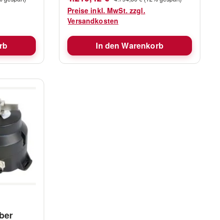
Durchschnittliche Stromaufnahme:
Preise inkl. MwSt. zzgl.
6A Gewicht: 10kg
Versandkosten
it
rb
In den Warenkorb
ites/defau
Manual.pdf
ber