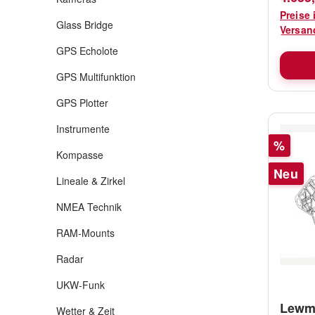
https:
Preise 
lt/file
Glass Bridge
Versan
Conste
GPS Echolote
GPS Multifunktion
GPS Plotter
Instrumente
Rabatt
%
Kompasse
Neu
Lineale & Zirkel
NMEA Technik
RAM-Mounts
Radar
UKW-Funk
Lewm
Wetter & Zeit