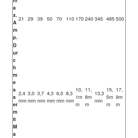
m
a
x.
21
29
39
50
70
110
170
240
345
485
500
A
m
p.
D
ur
c
h
m
e
s
10,
11,
15,
17,
2,4
3,0
3,7
4,3
6,0
8,3
13,3
s
1m
8m
5m
9m
mm
mm
mm
mm
mm
mm
mm
er
m
m
m
m
m
it
M
a