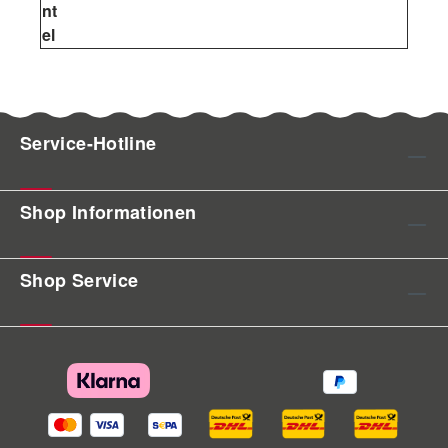
nt
el
Service-Hotline
Shop Informationen
Shop Service