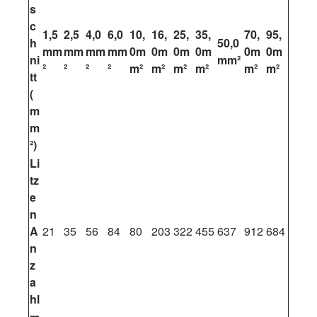
s
c
1,5
2,5
4,0
6,0
10,
16,
25,
35,
70,
95,
h
50,0
mm
mm
mm
mm
0m
0m
0m
0m
0m
0m
ni
mm²
²
²
²
²
m²
m²
m²
m²
m²
m²
tt
(
m
m
²)
Li
tz
e
n
A
21
35
56
84
80
203
322
455
637
912
684
n
z
a
hl