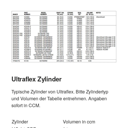
Ultraflex Zylinder
Typische Zylinder von Ultraflex. Bitte Zylindertyp
und Volumen der Tabelle entnehmen. Angaben
sofort in CCM.
Zylinder
Volumen in ccm