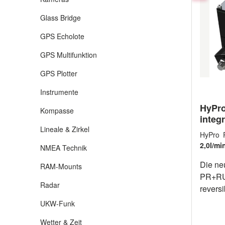
Sie üb
Linear
Glass Bridge
verein
GPS Echolote
hydraul
kompak
GPS Multifunktion
gesamte
GPS Plotter
schnell
wie au
Instrumente
Mittel
HyPro
Kompasse
und St
integ
Ruderq
Reser
Lineale & Zirkel
HyPro
Einhei
2,0l/mi
NMEA Technik
abbaue
kann l
Die ne
RAM-Mounts
werden.
PR+RU 
Drucke
Radar
revers
den Ant
vorges
UKW-Funk
Überbe
Ausglei
kommen 
Wetter & Zeit
Hydraul