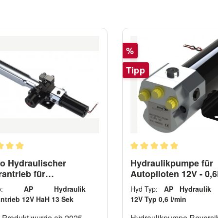
Rabatt
%
Tipp
chnittliche Bewertung von 5 von 5 Sternen
Durchschnittliche Bewert
ro Hydraulischer
Hydraulikpumpe für
rantrieb für
Autopiloten 12V - 0,6
yachten MLP40
Typ:
AP Hydraulik
Hyd-Typ:
AP Hydraulik
antrieb 12V HaH 13 Sek
12V Typ 0,6 l/min
 Produkt wurde ab 2025
Hydraulikpumpe Reversib