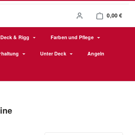
0,00 €
Waren
Deck & Rigg
Farben und Pflege
rhaltung
Unter Deck
Angeln
ine