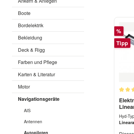
Ankern & Anlegen
Boote
Bordelektrik
Rabatt
%
Bekleidung
Tipp
Deck & Rigg
Farben und Pflege
Karten & Literatur
Motor
Durchs
Navigationsgeräte
Elekt
Linea
AIS
Segel
Hyd-
Antennen
Linear
Autopiloten
Dieses