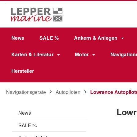
m Hauptinhalt springen
Zur Suche springen
Zur Hauptnavigation springen
News
SALE %
Ankern & Anlegen
Karten & Literatur
Motor
Navigation
Hersteller
Navigationsgeräte
Autopiloten
Lowrance Autopilot
Lowr
News
SALE %