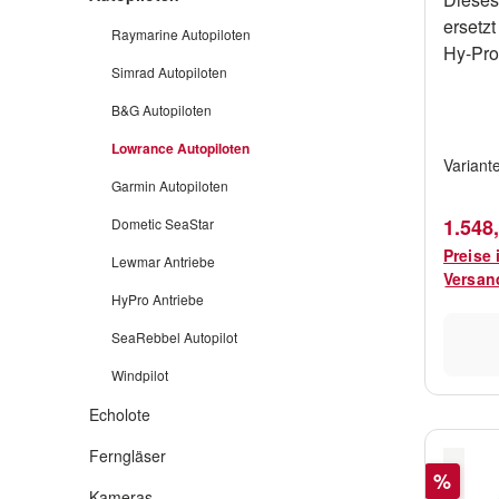
ersetz
Raymarine Autopiloten
Hy-Pro
Simrad Autopiloten
mit ne
wahlwe
B&G Autopiloten
Pumpen
Lowrance Autopiloten
unters
Variant
erhältl
Garmin Autopiloten
neue M
Verkau
1.548
Dometic SeaStar
einem 
Preise 
Lewmar Antriebe
Ruderl
Versan
geliefe
HyPro Antriebe
Hydrau
SeaRebbel Autopilot
(200mm
Ihnen d
Windpilot
diesem
Echolote
Flexibi
Projek
Ferngläser
Rabatt
%
Medium
Kameras