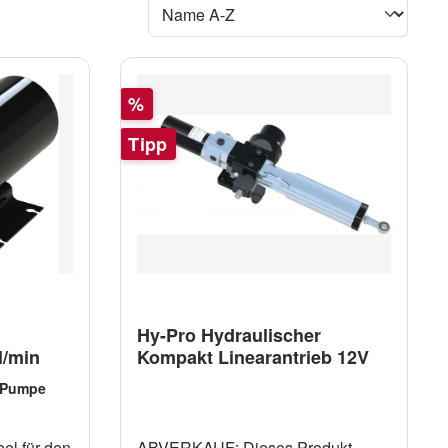
Rabatt
%
Tipp
ung von 5 von 5 Sternen
Hy-Pro Hydraulischer
l/min
Kompakt Linearantrieb 12V
 Pumpe
el für den
ABVERKAUF: Dieses Produkt