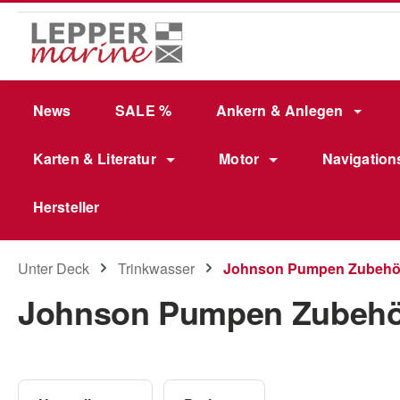
m Hauptinhalt springen
Zur Suche springen
Zur Hauptnavigation springen
News
SALE %
Ankern & Anlegen
Karten & Literatur
Motor
Navigation
Hersteller
Unter Deck
Trinkwasser
Johnson Pumpen Zubehö
Johnson Pumpen Zubehö