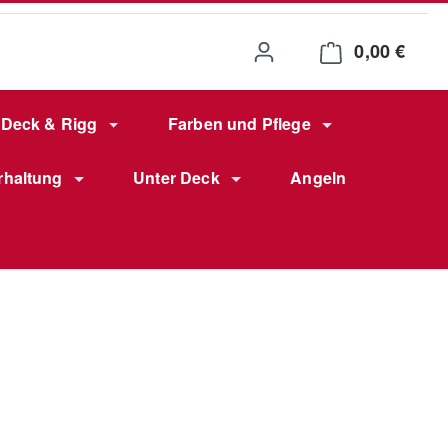
0,00 €
Waren
Deck & Rigg
Farben und Pflege
rhaltung
Unter Deck
Angeln