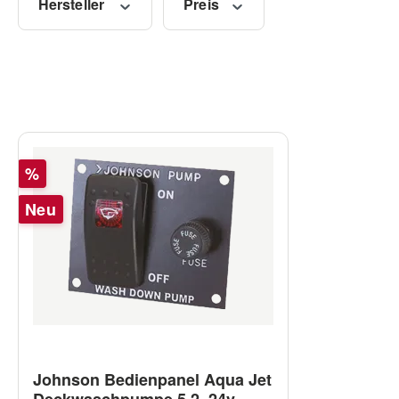
Hersteller
Preis
Rabatt
%
Neu
Johnson Bedienpanel Aqua Jet
Deckwaschpumpe 5.2, 24v