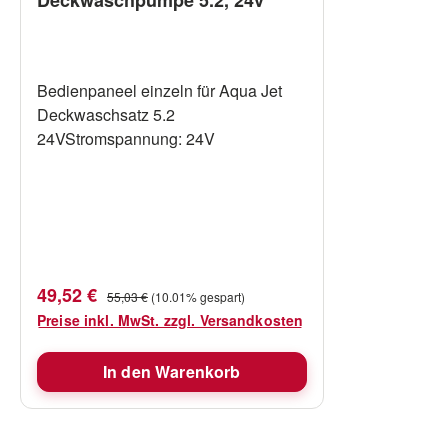
Bedienpaneel einzeln für Aqua Jet
Deckwaschsatz 5.2
24VStromspannung: 24V
Verkaufspreis:
Regulärer Preis:
49,52 €
55,03 €
(10.01% gespart)
Preise inkl. MwSt. zzgl. Versandkosten
In den Warenkorb