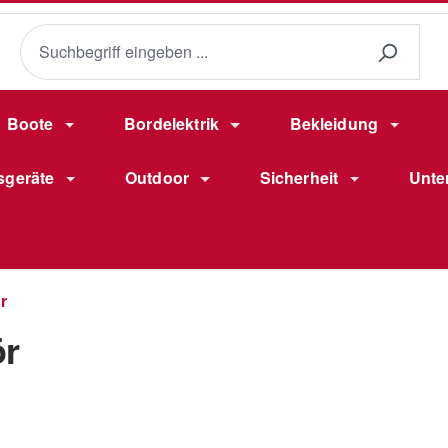
Boote
Bordelektrik
Bekleidung
sgeräte
Outdoor
Sicherheit
Unte
r
r