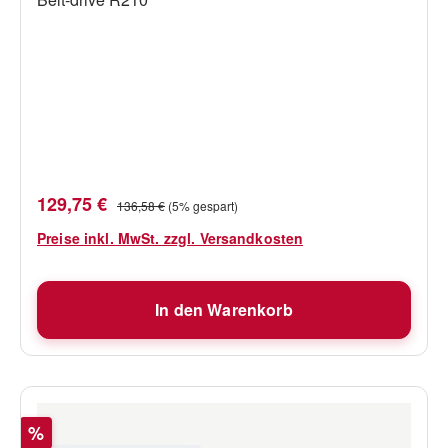
Verkaufspreis:
Regulärer Preis:
129,75 €
136,58 €
(5% gespart)
Preise inkl. MwSt. zzgl. Versandkosten
In den Warenkorb
Rabatt
%