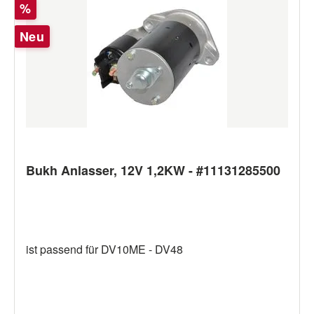
Rabatt
%
Neu
Bukh Anlasser, 12V 1,2KW - #11131285500
ist passend für DV10ME - DV48