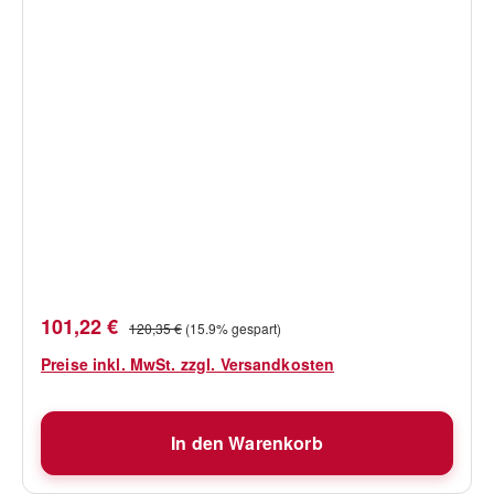
Verkaufspreis:
Regulärer Preis:
101,22 €
120,35 €
(15.9% gespart)
Preise inkl. MwSt. zzgl. Versandkosten
In den Warenkorb