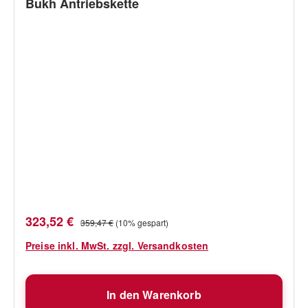
Bukh Antriebskette
Verkaufspreis:
Regulärer Preis:
323,52 €
359,47 €
(10% gespart)
Preise inkl. MwSt. zzgl. Versandkosten
In den Warenkorb