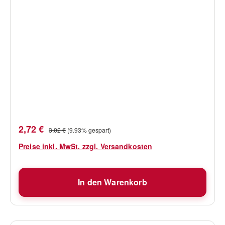
Verkaufspreis:
Regulärer Preis:
2,72 €
3,02 €
(9.93% gespart)
Preise inkl. MwSt. zzgl. Versandkosten
In den Warenkorb