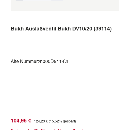
Bukh Auslaßventil Bukh DV10/20 (39114)
Alte Nummer:\n000D9114\n
Verkaufspreis:
Regulärer Preis:
104,95 €
124,23 €
(15.52% gespart)