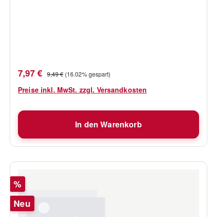
Verkaufspreis:
Regulärer Preis:
7,97 €
9,49 €
(16.02% gespart)
Preise inkl. MwSt. zzgl. Versandkosten
In den Warenkorb
Rabatt
%
Neu