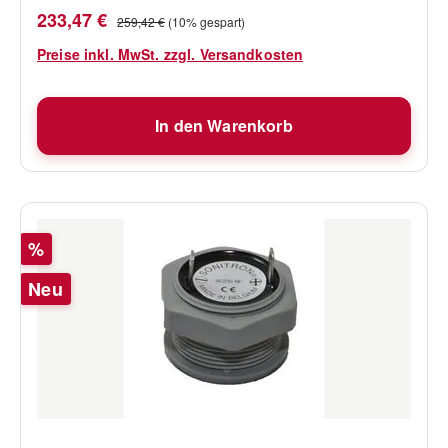
Verkaufspreis:
Regulärer Preis:
233,47 €
259,42 €
(10% gespart)
Preise inkl. MwSt. zzgl. Versandkosten
In den Warenkorb
Rabatt
%
Neu