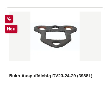
Rabatt
%
Neu
Bukh Auspuffdichtg.DV20-24-29 (39881)