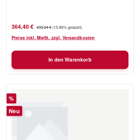
Verkaufspreis:
Regulärer Preis:
364,40 €
433,24 €
(15.89% gespart)
Preise inkl. MwSt. zzgl. Versandkosten
In den Warenkorb
Rabatt
%
Neu