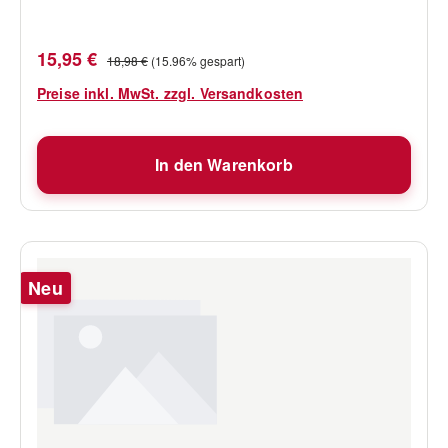
Verkaufspreis:
Regulärer Preis:
15,95 €
18,98 €
(15.96% gespart)
Preise inkl. MwSt. zzgl. Versandkosten
In den Warenkorb
Neu