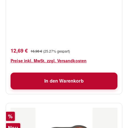
Verkaufspreis:
Regulärer Preis:
12,69 €
16,98 €
(25.27% gespart)
Preise inkl. MwSt. zzgl. Versandkosten
In den Warenkorb
Rabatt
%
Neu