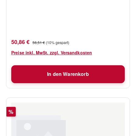
Verkaufspreis:
Regulärer Preis:
50,86 €
56,51 €
(10% gespart)
Preise inkl. MwSt. zzgl. Versandkosten
In den Warenkorb
Rabatt
%