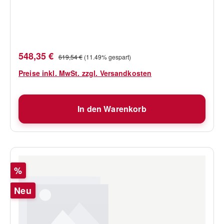
Verkaufspreis:
Regulärer Preis:
548,35 €
619,54 €
(11.49% gespart)
Preise inkl. MwSt. zzgl. Versandkosten
In den Warenkorb
Rabatt
%
Neu