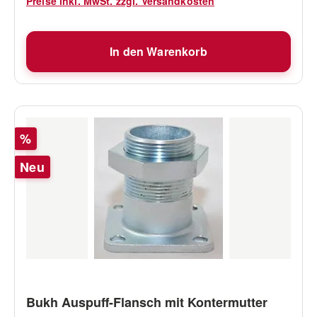
Preise inkl. MwSt. zzgl. Versandkosten
In den Warenkorb
Rabatt
%
Neu
Bukh Auspuff-Flansch mit Kontermutter