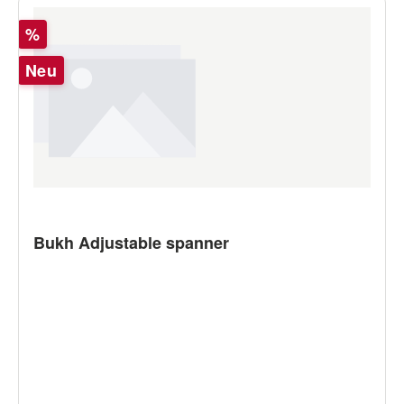
Rabatt
%
Neu
Bukh Adjustable spanner