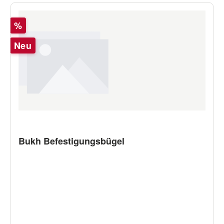
Rabatt
%
Neu
Bukh Befestigungsbügel