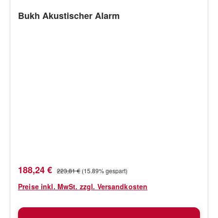
Bukh Akustischer Alarm
Verkaufspreis:
Regulärer Preis:
188,24 €
223,81 €
(15.89% gespart)
Preise inkl. MwSt. zzgl. Versandkosten