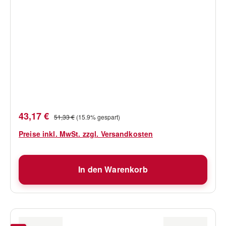
Verkaufspreis:
Regulärer Preis:
43,17 €
51,33 €
(15.9% gespart)
Preise inkl. MwSt. zzgl. Versandkosten
In den Warenkorb