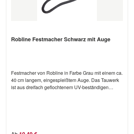
Robline Festmacher Schwarz mit Auge
Festmacher von Robline in Farbe Grau mit einem ca.
40 cm langem, eingespleißtem Auge. Das Tauwerk
ist aus dreifach geflochtenem UV-beständigen
Polyester. Es kinkt nicht, liegt gut in der Hand und
bleibt auch im ständigen Gebrauch weich und
geschmeidig.Bruchlasten:10mm: 1600kg12mm:
2000kg14mm: 2900kg16mm: 3800kg18mm:
4500kg20mm: 4900kg1 Stück pro
Verpackung.Lieferbar in verschiedenen Stärken und
Regulärer Preis:
Ab