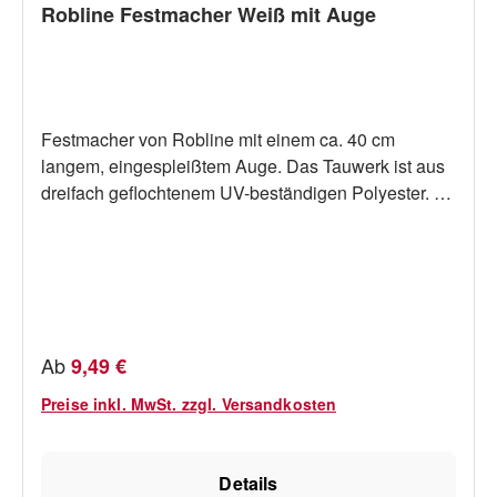
Robline Festmacher Weiß mit Auge
Festmacher von Robline mit einem ca. 40 cm
langem, eingespleißtem Auge. Das Tauwerk ist aus
dreifach geflochtenem UV-beständigen Polyester. Es
kinkt nicht, liegt gut in der Hand und bleibt auch im
ständigen Gebrauch weich und geschmeidig.Farbe:
blau.Bruchlasten:10mm: 1600kg12mm:
2000kg14mm: 2900kg1 Stück pro
Verpackung.Lieferbar in verschiedenen Stärken und
Längen (siehe Auswahl).
Regulärer Preis:
Ab
9,49 €
Preise inkl. MwSt. zzgl. Versandkosten
Details