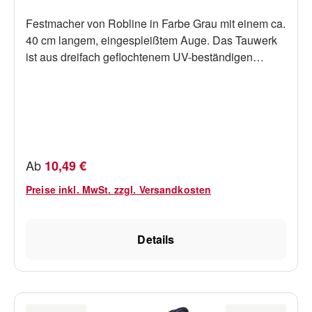
Festmacher von Robline in Farbe Grau mit einem ca.
40 cm langem, eingespleißtem Auge. Das Tauwerk
ist aus dreifach geflochtenem UV-beständigen
Polyester. Es kinkt nicht, liegt gut in der Hand und
bleibt auch im ständigen Gebrauch weich und
geschmeidig.Bruchlasten:10mm: 1600kg12mm:
2000kg14mm: 2900kg16mm: 3800kg18mm:
4500kg20mm: 4900kg1 Stück pro
Verpackung.Lieferbar in verschiedenen Stärken und
Regulärer Preis:
Ab
10,49 €
Längen (siehe Auswahl).
Preise inkl. MwSt. zzgl. Versandkosten
Details