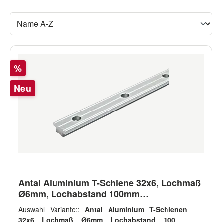
Rabatt
%
Neu
Antal Aluminium T-Schiene 32x6, Lochmaß
Ø6mm, Lochabstand 100mm
(Silbereloxiert)
Auswahl Variante::
Antal Aluminium T-Schienen
32x6 Lochmaß Ø6mm Lochabstand 100mm