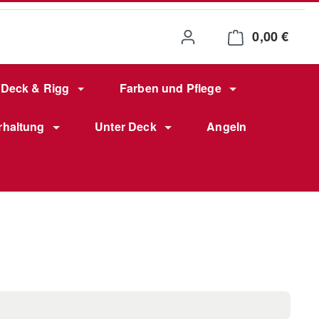
0,00 €
Waren
Deck & Rigg
Farben und Pflege
rhaltung
Unter Deck
Angeln