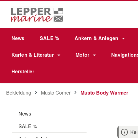
m Hauptinhalt springen
Zur Suche springen
Zur Hauptnavigation springen
News
SALE %
Ankern & Anlegen
Karten & Literatur
Motor
Navigation
Hersteller
Bekleidung
Musto Corner
Musto Body Warmer
News
SALE %
Kei