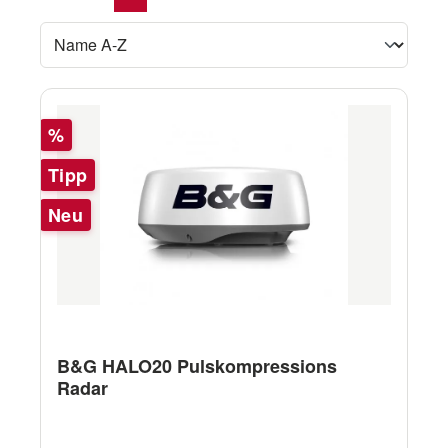
Rabatt
%
Tipp
Neu
B&G HALO20 Pulskompressions
Radar