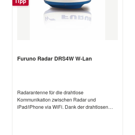
Tipp
Zielvektors nach Erfassung des Ziels Im True
Motion Trail Modus werden nur Ziele angezeigt
die sich bewegen Die Echos können in Gelb,
Grün, Orange oder mehrfarbig angezeigt
werden Benutzerdefinierbare Funktionstasten
Schwenkbare Halterung
Furuno Radar DRS4W W-Lan
Radarantenne für die drahtlose
Kommunikation zwischen Radar und
iPad/iPhone via WiFi. Dank der drahtlosen
Übertragung kann das "Radar zum
Mitnehmen" jederzeit von verschiedenen Orten
an Bord bedient werden. 48,8 cm