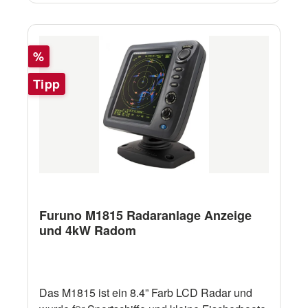
Rabatt
%
Tipp
Furuno M1815 Radaranlage Anzeige
und 4kW Radom
Das M1815 ist ein 8.4” Farb LCD Radar und