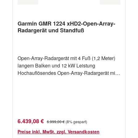
Garmin GMR 1224 xHD2-Open-Array-
Radargerät und Standfuß
Open-Array-Radargerät mit 4 Fuß (1,2 Meter)
langem Balken und 12 kW Leistung
Hochauflösendes Open-Array-Radargerät mit
12 kW Leistung und 4 Fuß (1,2 Meter) langem
Balken Hochauflösendes Gerät mit
horizontaler Kegelbreite von 1,8 Grad für
gleichbleibende Zielpositionen,
ausgezeichnete Echotrennung und
zuverlässigen Betrieb Radar mit dualer
Verkaufspreis:
Regulärer Preis:
6.439,08 €
6.999,00 €
(8% gespart)
Reichweite und Dual-Radar-Unterstützung
Keine komplizierten Benutzereinstellungen,
Preise inkl. MwSt. zzgl. Versandkosten