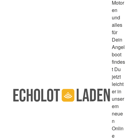
Motor
en
und
alles
für
Dein
Angel
boot
findes
t Du
jetzt
leicht
er in
unser
em
neue
n
Onlin
e