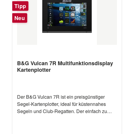
Tipp
Neu
B&G Vulcan 7R Multifunktionsdisplay
Kartenplotter
Der B&G Vulcan 7R ist ein preisgünstiger
Segel-Kartenplotter, ideal für küstennahes
Segeln und Club-Regatten. Der einfach zu
bedienende, intuitive 7 Zoll Multi-Touchscreen
ist vollgepackt mit den einzigartigen
Segelfunktionen von B&G, inklusive SailSteer