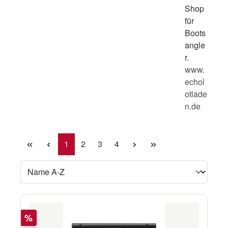
Shop
für
Boots
angle
r.
www.
echol
otlade
n.de
Seite
Seite
Seite
Seite
1
2
3
4
Rabatt
%