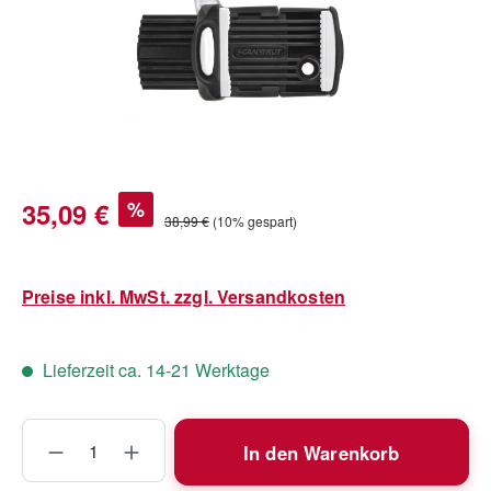
Verkaufspreis:
35,09 €
%
Regulärer Preis:
38,99 €
(10% gespart)
Preise inkl. MwSt. zzgl. Versandkosten
Lieferzeit ca. 14-21 Werktage
Produkt Anzahl: Gib den gewünschten Wert
In den Warenkorb