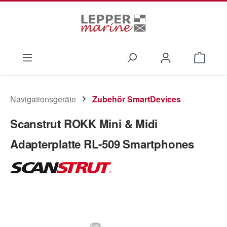
Zum Hauptinhalt springen
Waren
Navigationsgeräte
Zubehör SmartDevices
Scanstrut ROKK Mini & Midi
Adapterplatte RL-509 Smartphones
Bildergalerie überspringen