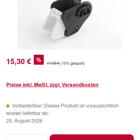
Verkaufspreis:
15,30 €
%
Regulärer Preis:
17,00 €
(10% gespart)
Preise inkl. MwSt. zzgl. Versandkosten
Vorbestellbar: Dieses Produkt ist voraussichtlich
wieder lieferbar ab:
25. August 2026
Produkt Anzahl: Gib den gewünschten Wert