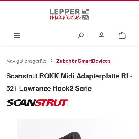
Zum Hauptinhalt springen
Waren
Navigationsgeräte
Zubehör SmartDevices
Scanstrut ROKK Midi Adapterplatte RL-
521 Lowrance Hook2 Serie
Bildergalerie überspringen