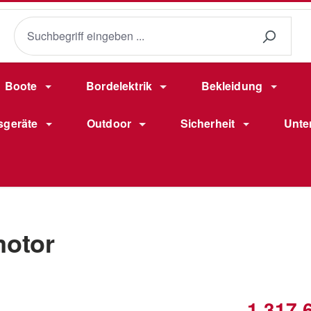
Boote
Bordelektrik
Bekleidung
sgeräte
Outdoor
Sicherheit
Unte
motor
Verkaufsprei
1.317,