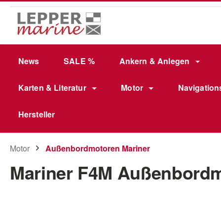
m Hauptinhalt springen
Zur Suche springen
Zur Hauptnavigation springen
News
SALE %
Ankern & Anlegen
Karten & Literatur
Motor
Navigation
Hersteller
Motor
Außenbordmotoren Mariner
Mariner F4M Außenbord
Bildergalerie überspringen