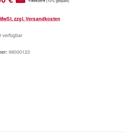
Regulärer Preis:
1.464,00 €
(10% gespart)
. MwSt. zzgl. Versandkosten
 verfügbar
mer:
98000123