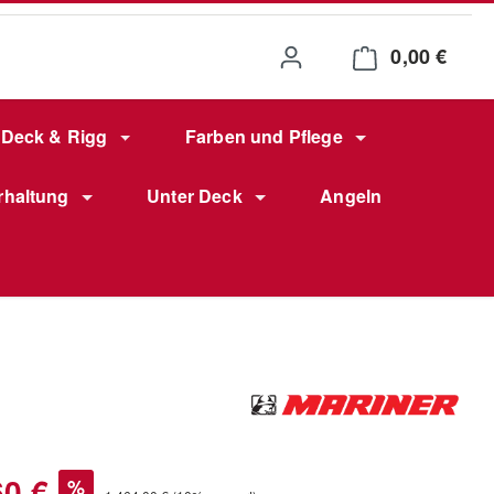
0,00 €
Waren
Deck & Rigg
Farben und Pflege
rhaltung
Unter Deck
Angeln
s:
60 €
%