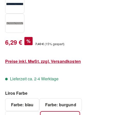
Verkaufspreis:
6,29 €
%
Regulärer Preis:
7,40 €
(15% gespart)
Preise inkl. MwSt. zzgl. Versandkosten
Lieferzeit ca. 2-4 Werktage
auswählen
Liros Farbe
Farbe: blau
Farbe: burgund