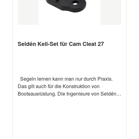
Seldén Keil-Set für Cam Cleat 27
Segeln lernen kann man nur durch Praxis.
Das gilt auch für die Konstruktion von
Bootsausrüstung. Die Ingenieure von Seldén
erfahren als aktive Segler in der Praxis, wie
Ausrüstung beschaffen sein soll. Dann setzen
sie ihre praktischen Erfahrungen professionell
um. Die Resultate werden immer als solide
Innovationen anerkannt. Ab sofort hat der
weltweit größte Hersteller von Masten für