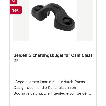
Rabatt
%
Neu
Seldén Sicherungsbügel für Cam Cleat
27
Segeln lernen kann man nur durch Praxis.
Das gilt auch für die Konstruktion von
Bootsausrüstung. Die Ingenieure von Seldén
erfahren als aktive Segler in der Praxis, wie
Ausrüstung beschaffen sein soll. Dann setzen