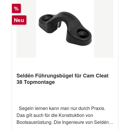
Rabatt
%
Neu
Seldén Führungsbügel für Cam Cleat
38 Topmontage
Segeln lernen kann man nur durch Praxis.
Das gilt auch für die Konstruktion von
Bootsausrüstung. Die Ingenieure von Seldén
erfahren als aktive Segler in der Praxis, wie