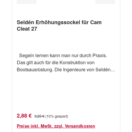
Seldén Erhöhungssockel für Cam
Cleat 27
Segeln lernen kann man nur durch Praxis.
Das gilt auch für die Konstruktion von
Bootsausrüstung. Die Ingenieure von Seldén
erfahren als aktive Segler in der Praxis, wie
Ausrüstung beschaffen sein soll. Dann setzen
sie ihre praktischen Erfahrungen professionell
um. Die Resultate werden immer als solide
Innovationen anerkannt. Ab sofort hat der
weltweit größte Hersteller von Masten für
Verkaufspreis:
Regulärer Preis:
2,88 €
3,20 €
(10% gespart)
Jollen und Yachten ein umfangreiches
Programm an Blöcken und Decksausrüstung.
Preise inkl. MwSt. zzgl. Versandkosten