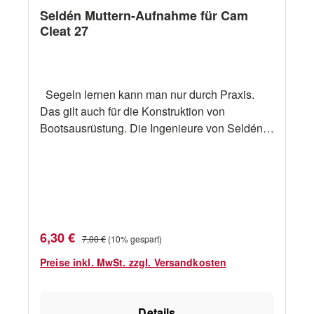
Seldén Muttern-Aufnahme für Cam
Cleat 27
Segeln lernen kann man nur durch Praxis.
Das gilt auch für die Konstruktion von
Bootsausrüstung. Die Ingenieure von Seldén
erfahren als aktive Segler in der Praxis, wie
Ausrüstung beschaffen sein soll. Dann setzen
sie ihre praktischen Erfahrungen professionell
um. Die Resultate werden immer als solide
Innovationen anerkannt. Ab sofort hat der
weltweit größte Hersteller von Masten für
Verkaufspreis:
Regulärer Preis:
6,30 €
7,00 €
(10% gespart)
Jollen und Yachten ein umfangreiches
Programm an Blöcken und Decksausrüstung.
Preise inkl. MwSt. zzgl. Versandkosten
Technische Daten Beschreibung Seldén
Muttern-Aufnahme für Cam Cleat 27 Gewicht
Details
(g) 3 Arbeitslast (kg) - Seilkapazität (mm) 3-7