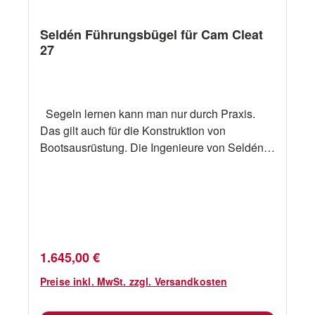
Seldén Führungsbügel für Cam Cleat
27
Segeln lernen kann man nur durch Praxis.
Das gilt auch für die Konstruktion von
Bootsausrüstung. Die Ingenieure von Seldén
erfahren als aktive Segler in der Praxis, wie
Ausrüstung beschaffen sein soll. Dann setzen
sie ihre praktischen Erfahrungen professionell
um. Die Resultate werden immer als solide
Innovationen anerkannt. Ab sofort hat der
weltweit größte Hersteller von Masten für
Regulärer Preis:
1.645,00 €
Jollen und Yachten ein umfangreiches
Programm an Blöcken und Decksausrüstung.
Preise inkl. MwSt. zzgl. Versandkosten
Technische Daten Beschreibung Seldén