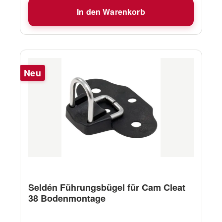
Führungsbügel für Cam Cleat 27 Gewicht (g)
In den Warenkorb
14 Arbeitslast (kg) - Seilkapazität (mm) 3-7
Lochabstand c-c (mm) 27
Neu
Seldén Führungsbügel für Cam Cleat
38 Bodenmontage