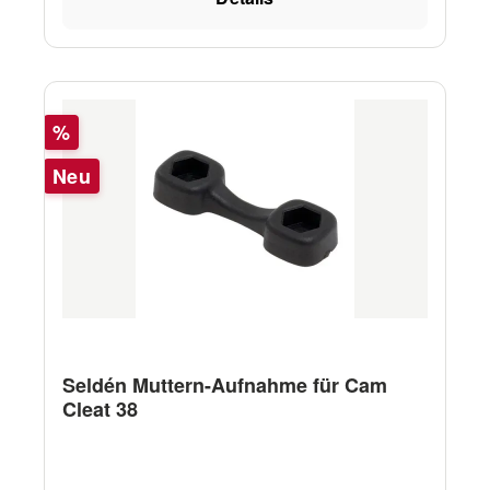
Lochabstand c-c (mm) 27
Rabatt
%
Neu
Seldén Muttern-Aufnahme für Cam
Cleat 38