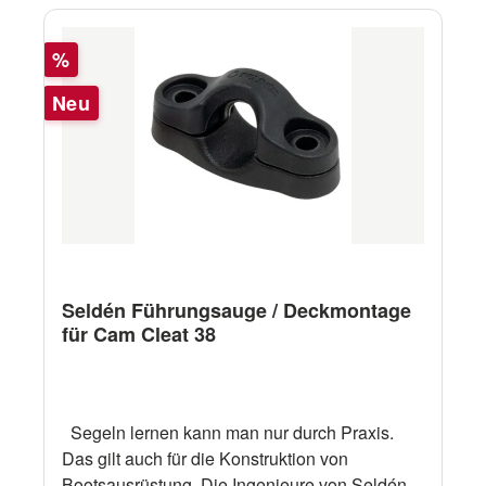
Rabatt
%
Neu
Seldén Führungsauge / Deckmontage
für Cam Cleat 38
Segeln lernen kann man nur durch Praxis.
Das gilt auch für die Konstruktion von
Bootsausrüstung. Die Ingenieure von Seldén