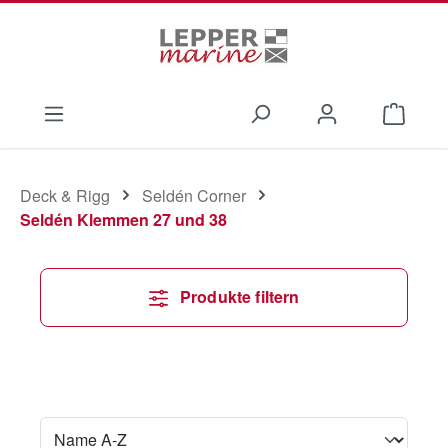
Zum Hauptinhalt springen
Waren
Deck & Rigg
Seldén Corner
Seldén Klemmen 27 und 38
Produkte filtern