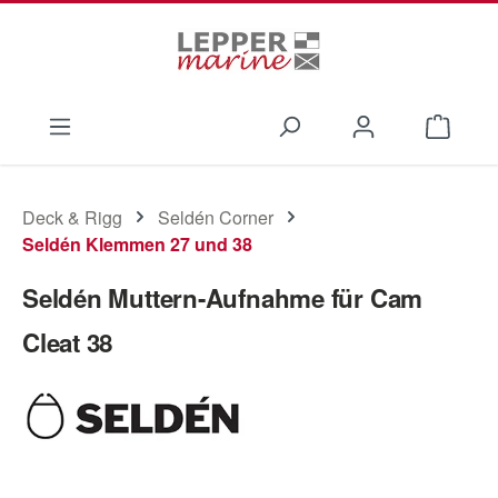
Zum Hauptinhalt springen
Waren
Deck & Rigg
Seldén Corner
Seldén Klemmen 27 und 38
Seldén Muttern-Aufnahme für Cam
Cleat 38