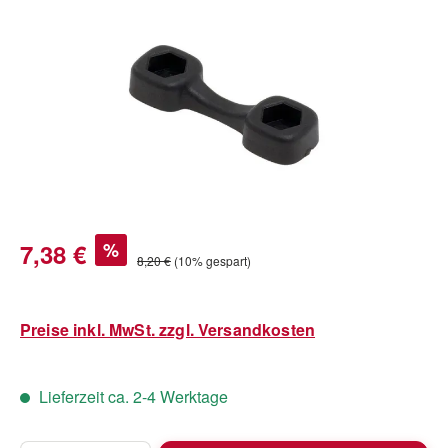
Bildergalerie überspringen
Verkaufspreis:
7,38 €
%
Regulärer Preis:
8,20 €
(10% gespart)
Preise inkl. MwSt. zzgl. Versandkosten
Lieferzeit ca. 2-4 Werktage