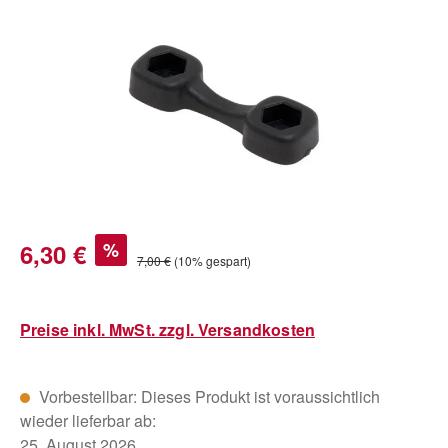
Bildergalerie überspringen
Verkaufspreis:
6,30 €
%
Regulärer Preis:
7,00 €
(10% gespart)
Preise inkl. MwSt. zzgl. Versandkosten
Vorbestellbar: Dieses Produkt ist voraussichtlich
wieder lieferbar ab:
25. August 2026