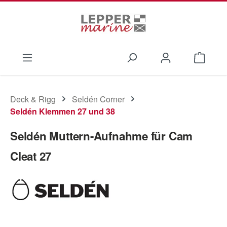
Zum Hauptinhalt springen
Waren
Deck & Rigg
Seldén Corner
Seldén Klemmen 27 und 38
Seldén Muttern-Aufnahme für Cam
Cleat 27