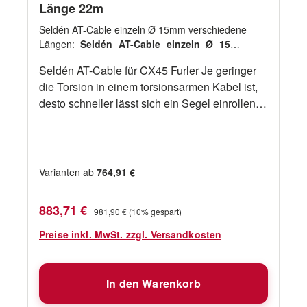
Länge 22m
Seldén AT-Cable einzeln Ø 15mm verschiedene
Längen:
Seldén AT-Cable einzeln Ø 15mm
Länge 22m
Seldén AT-Cable für CX45 Furler Je geringer
die Torsion in einem torsionsarmen Kabel ist,
desto schneller lässt sich ein Segel einrollen.
Ausgiebige Tests von Seldén haben ergeben,
dass unser Anti-Torsions-Kabel zu den
führenden Produkten zählt. für Modell
CX45Tau-Ø mm 15
Varianten ab
764,91 €
Verkaufspreis:
Regulärer Preis:
883,71 €
981,90 €
(10% gespart)
Preise inkl. MwSt. zzgl. Versandkosten
In den Warenkorb