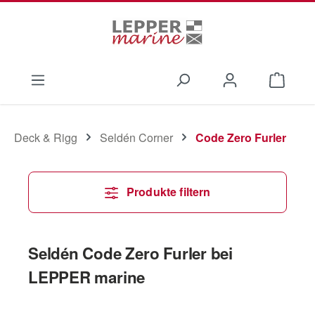
Zum Hauptinhalt springen
Waren
Deck & Rigg
Seldén Corner
Code Zero Furler
Produkte filtern
Seldén Code Zero Furler bei
LEPPER marine