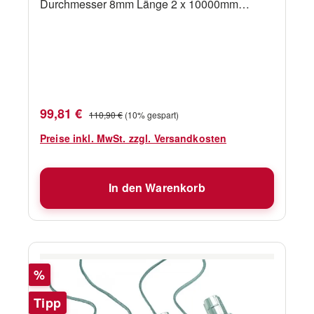
Durchmesser 8mm Länge 2 x 10000mm
Kompatibel zu Seldén CX10,CX15 und GX7,5,
GX10
Verkaufspreis:
Regulärer Preis:
99,81 €
110,90 €
(10% gespart)
Preise inkl. MwSt. zzgl. Versandkosten
In den Warenkorb
Rabatt
%
Tipp