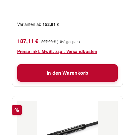
werden. Für Profile C245 - F305 Max. Tauwerk-
Ø: 14 mm Max. RM bei 30° Krängung: 180
kNm
Varianten ab
152,91 €
Verkaufspreis:
Regulärer Preis:
187,11 €
207,90 €
(10% gespart)
Preise inkl. MwSt. zzgl. Versandkosten
In den Warenkorb
Rabatt
%