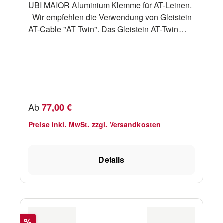
Modell: CX45 Max. Segelfläche: 200 m²
UBI MAIOR Aluminium Klemme für AT-Leinen.
Max.aufr. Moment bei 30° für COde 0 Segel:
Wir empfehlen die Verwendung von Gleistein
200 kNm Max. Arbeitslast: 44 kN
AT-Cable "AT Twin". Das Gleistein AT-Twin
Furler Cable führen wir in den Durchmessern
8mm, 10mm, 12mm und 14mm. Art.-No.
Länge (mm) für AT-Leinen Durchmesser
UBFRCP11 60 mm 10 - 11 mm UBFRCP13
70 mm 12 - 13 mm
Regulärer Preis:
Ab
77,00 €
Preise inkl. MwSt. zzgl. Versandkosten
Details
Rabatt
%