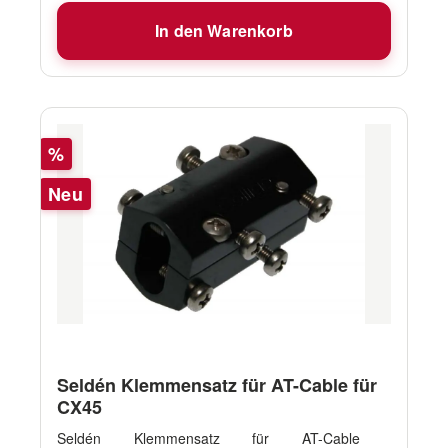
In den Warenkorb
Rabatt
%
Neu
Seldén Klemmensatz für AT-Cable für
CX45
Seldén Klemmensatz für AT-Cable