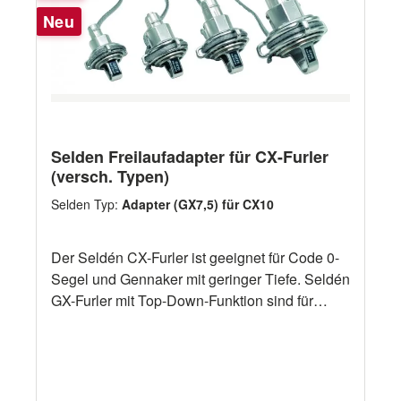
Neu
Selden Freilaufadapter für CX-Furler
(versch. Typen)
Selden Typ:
Adapter (GX7,5) für CX10
Der Seldén CX-Furler ist geeignet für Code 0-
Segel und Gennaker mit geringer Tiefe. Seldén
GX-Furler mit Top-Down-Funktion sind für
Gennaker bzw. asymmetrische Spinnaker,
nicht aber für Code 0-Segel. Wenn man beide
Segel fahren möchte, aber nur einen Furler
haben möchte, kann für die CX-Anlagen ein