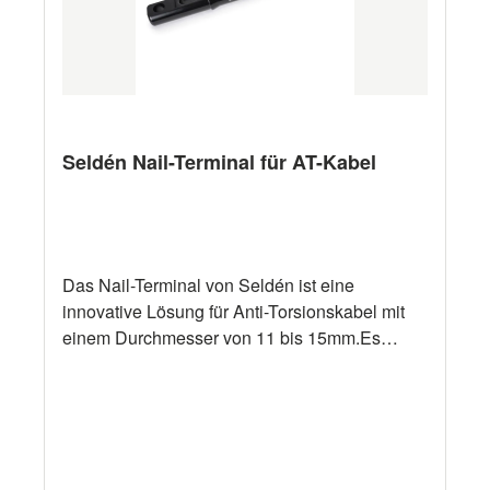
Seldén Nail-Terminal für AT-Kabel
Das Nail-Terminal von Seldén ist eine
innovative Lösung für Anti-Torsionskabel mit
einem Durchmesser von 11 bis 15mm.Es
ermöglicht die schnelle und sichere Montage
von Anti-Torsionskabeln an Code-0-
Furlern.Das Seldén Nail-Terminal vereinfacht
den Installationsprozess und erhält gleichzeitig
die volle Festigkeit des Anti-Torsionskabels,