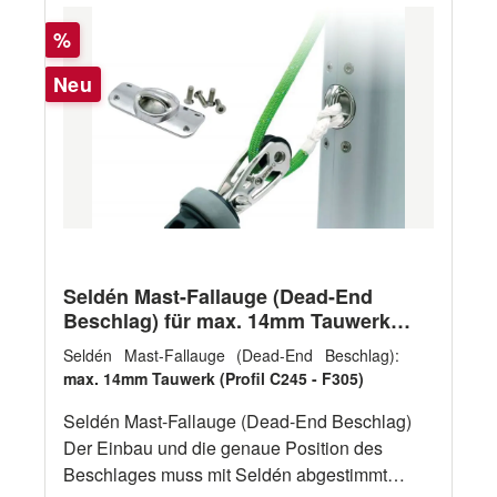
Rabatt
%
Neu
Seldén Mast-Fallauge (Dead-End
Beschlag) für max. 14mm Tauwerk
(Profile C245 - F305)
Seldén Mast-Fallauge (Dead-End Beschlag):
max. 14mm Tauwerk (Profil C245 - F305)
Seldén Mast-Fallauge (Dead-End Beschlag)
Der Einbau und die genaue Position des
Beschlages muss mit Seldén abgestimmt