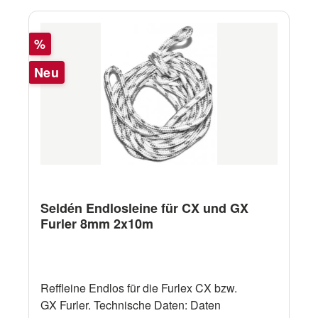
Rabatt
%
Neu
Seldén Endlosleine für CX und GX
Furler 8mm 2x10m
Reffleine Endlos für die Furlex CX bzw.
GX Furler. Technische Daten: Daten