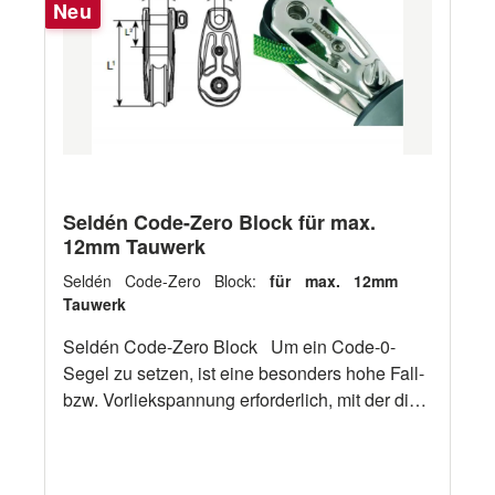
Neu
Seldén Code-Zero Block für max.
12mm Tauwerk
Seldén Code-Zero Block:
für max. 12mm
Tauwerk
Seldén Code-Zero Block Um ein Code-0-
Segel zu setzen, ist eine besonders hohe Fall-
bzw. Vorliekspannung erforderlich, mit der die
üblichen Fallscheiben und Stopper häufig
überlastet werden. Eine 2:1 Talje sollte daher
im Masttopp mit einem speziellen Fallauge und