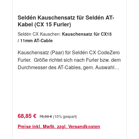
Seldén Kauschensatz für Seldén AT-
Kabel (CX 15 Furler)
Seldén CX Kauschen:
Kauschensatz für CX15
/ 11mm AT-Cable
Kauschensatz (Paar) für Seldén CX CodeZero
Furler. Größe richtet sich nach Furler bzw. dem
Durchmesser des AT-Cables, gem. Auswahl
oben
Verkaufspreis:
Regulärer Preis:
68,85 €
76,50 €
(10% gespart)
Preise inkl. MwSt. zzgl. Versandkosten