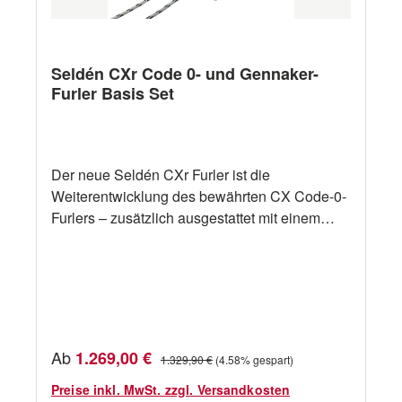
Seldén CXr Code 0- und Gennaker-
Furler Basis Set
Der neue Seldén CXr Furler ist die
Weiterentwicklung des bewährten CX Code-0-
Furlers – zusätzlich ausgestattet mit einem
patentierten Brems-Mechanismus.In
Kombination mit einem Freilauf-Adapter kann
der CXr auch als Top-Down-Gennaker-Furler
eingesetzt werden.Die zentrale Innovation des
CXr-Furlers ist ein Ratschen-Mechanismus
(Bremse), der verhindert, dass das Segel
Verkaufspreis:
Ab
Regulärer Preis:
1.269,00 €
1.329,90 €
(4.58% gespart)
unbeabsichtigt ausrollt – dies ist speziell
während des Einroll-Vorgangs hilfreich.Das
Preise inkl. MwSt. zzgl. Versandkosten