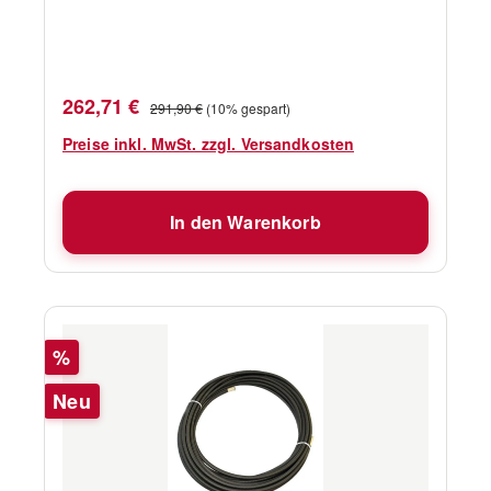
führenden Produkten zählt. für Modell
CX15Tau-Ø mm 11
Verkaufspreis:
Regulärer Preis:
262,71 €
291,90 €
(10% gespart)
Preise inkl. MwSt. zzgl. Versandkosten
In den Warenkorb
Rabatt
%
Neu