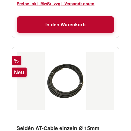
Preise inkl. MwSt. zzgl. Versandkosten
In den Warenkorb
Rabatt
%
Neu
Seldén AT-Cable einzeln Ø 15mm