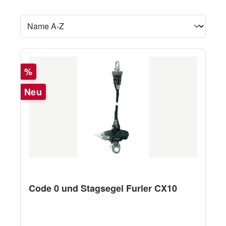
Rabatt
%
Neu
Code 0 und Stagsegel Furler CX10