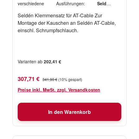
verschiedene Ausführungen:
Seldén
Klemmensatz für AT-Cable für CX45
Seldén Klemmensatz für AT-Cable Zur
Montage der Kauschen an Seldén AT-Cable,
einschl. Schrumpfschlauch.
Varianten ab
202,41 €
Verkaufspreis:
Regulärer Preis:
307,71 €
341,90 €
(10% gespart)
Preise inkl. MwSt. zzgl. Versandkosten
In den Warenkorb