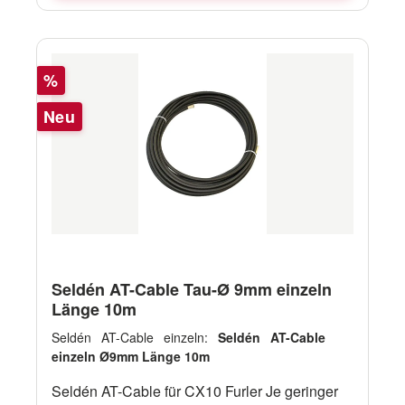
Rabatt
%
Neu
Seldén AT-Cable Tau-Ø 9mm einzeln
Länge 10m
Seldén AT-Cable einzeln:
Seldén AT-Cable
einzeln Ø9mm Länge 10m
Seldén AT-Cable für CX10 Furler Je geringer