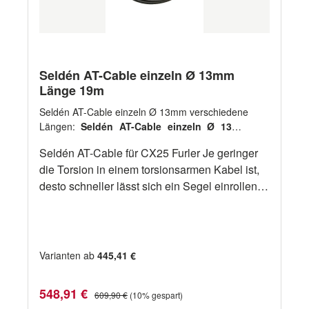
Seldén AT-Cable einzeln Ø 13mm
Länge 19m
Seldén AT-Cable einzeln Ø 13mm verschiedene
Längen:
Seldén AT-Cable einzeln Ø 13mm
Länge 19m
Seldén AT-Cable für CX25 Furler Je geringer
die Torsion in einem torsionsarmen Kabel ist,
desto schneller lässt sich ein Segel einrollen.
Ausgiebige Tests von Seldén haben ergeben,
dass unser Anti-Torsions-Kabel zu den
führenden Produkten zählt. für Modell
CX25Tau-Ø mm 13
Varianten ab
445,41 €
Verkaufspreis:
Regulärer Preis:
548,91 €
609,90 €
(10% gespart)