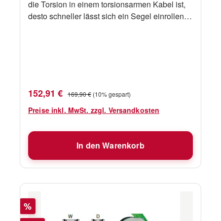
die Torsion in einem torsionsarmen Kabel ist,
desto schneller lässt sich ein Segel einrollen.
Ausgiebige Tests von Seldén haben ergeben,
dass unser Anti-Torsions-Kabel zu den
führenden Produkten zählt. für Modell
CX10Tau-Ø mm 9
Verkaufspreis:
Regulärer Preis:
152,91 €
169,90 €
(10% gespart)
Preise inkl. MwSt. zzgl. Versandkosten
In den Warenkorb
Rabatt
%