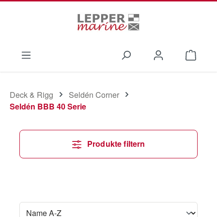
Zum Hauptinhalt springen
Waren
Deck & Rigg
Seldén Corner
Seldén BBB 40 Serie
Produkte filtern