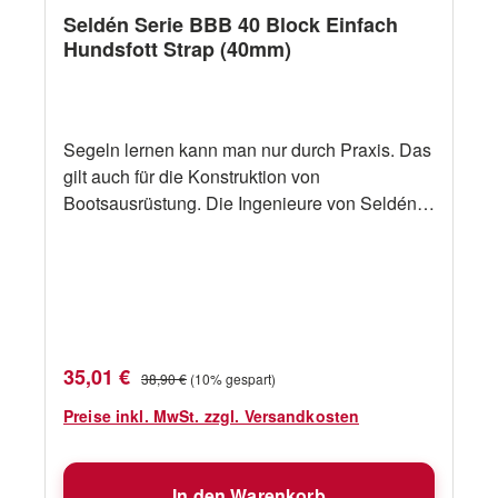
Seldén Serie BBB 40 Block Einfach
Hundsfott Strap (40mm)
Segeln lernen kann man nur durch Praxis. Das
gilt auch für die Konstruktion von
Bootsausrüstung. Die Ingenieure von Seldén
erfahren als aktive Segler in der Praxis, wie
Ausrüstung beschaffen sein soll. Dann setzen
sie ihre praktischen Erfahrungen professionell
um. Die Resultate werden immer als solide
Innovationen anerkannt. Ab sofort hat der
weltweit größte Hersteller von Masten für
Verkaufspreis:
Regulärer Preis:
35,01 €
38,90 €
(10% gespart)
Jollen und Yachten ein umfangreiches
Programm an Blöcken und Decksausrüstung.
Preise inkl. MwSt. zzgl. Versandkosten
Highlights der BBB 40 Serie: Material in den
Lastachsen ist hochfester nichtrostender Stahl
In den Warenkorb
Nichtrostende Kugellager und