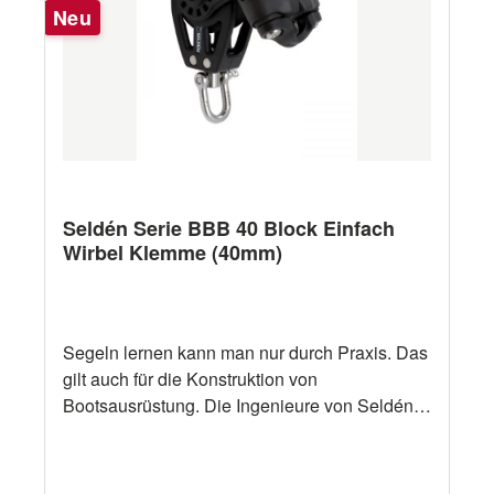
Neu
101-05 Scheibendurchmesser 40 mm Gewicht
104 g Arbeitslast (kg) 180 kg Bruchlast (kg)
360 kg Maximale Leinenstärke (mm) 7 mm
Schäkel Durchmesser (mm) 4 mm Andere
Ausführungen andere Ausführungen siehe
Selden BB20, BB30, BB60 Serie
Seldén Serie BBB 40 Block Einfach
Wirbel Klemme (40mm)
Segeln lernen kann man nur durch Praxis. Das
gilt auch für die Konstruktion von
Bootsausrüstung. Die Ingenieure von Seldén
erfahren als aktive Segler in der Praxis, wie
Ausrüstung beschaffen sein soll. Dann setzen
sie ihre praktischen Erfahrungen professionell