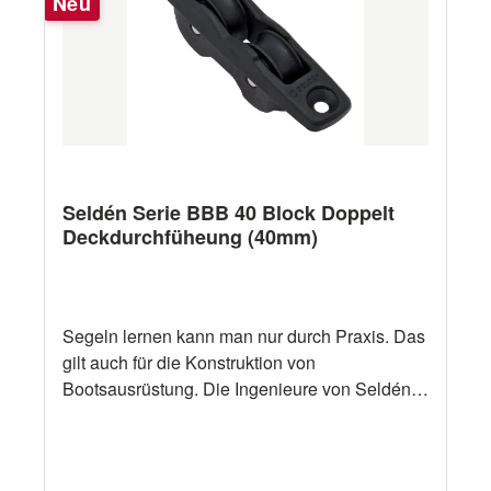
Neu
Scheibendurchmesser 40 mm Gewicht 98 g
Arbeitslast (kg) 500 kg Bruchlast (kg) 1000 kg
Maximale Leinenstärke (mm) 10 mm Schäkel
Durchmesser (mm) - Andere Ausführungen
andere Ausführungen siehe Selden BB20,
BB30, BB60 Serie
Seldén Serie BBB 40 Block Doppelt
Deckdurchfüheung (40mm)
Segeln lernen kann man nur durch Praxis. Das
gilt auch für die Konstruktion von
Bootsausrüstung. Die Ingenieure von Seldén
erfahren als aktive Segler in der Praxis, wie
Ausrüstung beschaffen sein soll. Dann setzen
sie ihre praktischen Erfahrungen professionell