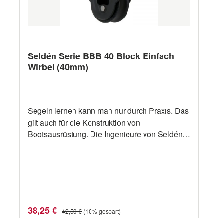
Durchmesser (mm) - Andere Ausführungen
andere Ausführungen siehe Selden BB20,
BB30, BB60 Serie
Seldén Serie BBB 40 Block Einfach
Wirbel (40mm)
Segeln lernen kann man nur durch Praxis. Das
gilt auch für die Konstruktion von
Bootsausrüstung. Die Ingenieure von Seldén
erfahren als aktive Segler in der Praxis, wie
Ausrüstung beschaffen sein soll. Dann setzen
sie ihre praktischen Erfahrungen professionell
um. Die Resultate werden immer als solide
Innovationen anerkannt. Ab sofort hat der
weltweit größte Hersteller von Masten für
Verkaufspreis:
Regulärer Preis:
38,25 €
42,50 €
(10% gespart)
Jollen und Yachten ein umfangreiches