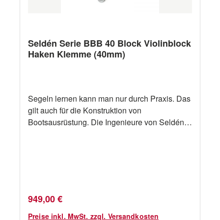
Selden BB20, BB30, BB60 Serie
Seldén Serie BBB 40 Block Violinblock
Haken Klemme (40mm)
Segeln lernen kann man nur durch Praxis. Das
gilt auch für die Konstruktion von
Bootsausrüstung. Die Ingenieure von Seldén
erfahren als aktive Segler in der Praxis, wie
Ausrüstung beschaffen sein soll. Dann setzen
sie ihre praktischen Erfahrungen professionell
um. Die Resultate werden immer als solide
Innovationen anerkannt. Ab sofort hat der
weltweit größte Hersteller von Masten für
Regulärer Preis:
949,00 €
Jollen und Yachten ein umfangreiches
Programm an Blöcken und Decksausrüstung.
Preise inkl. MwSt. zzgl. Versandkosten