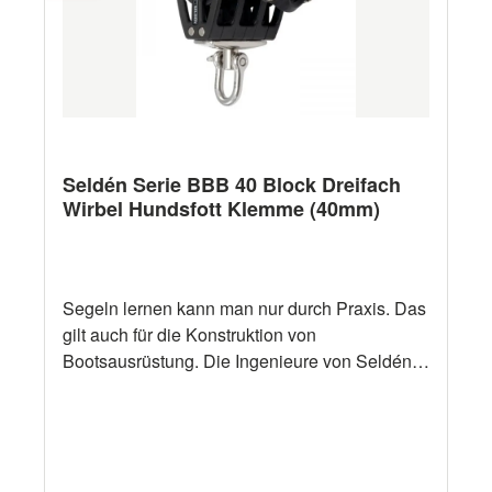
Arbeitslast (kg) 750 kg Bruchlast (kg) 1500 kg
Maximale Leinenstärke (mm) 10 mm Schäkel
Durchmesser (mm) 5 mm Andere
Ausführungen andere Ausführungen siehe
Selden BB20, BB30, BB60 Serie
Seldén Serie BBB 40 Block Dreifach
Wirbel Hundsfott Klemme (40mm)
Segeln lernen kann man nur durch Praxis. Das
gilt auch für die Konstruktion von
Bootsausrüstung. Die Ingenieure von Seldén
erfahren als aktive Segler in der Praxis, wie
Ausrüstung beschaffen sein soll. Dann setzen
sie ihre praktischen Erfahrungen professionell
um. Die Resultate werden immer als solide