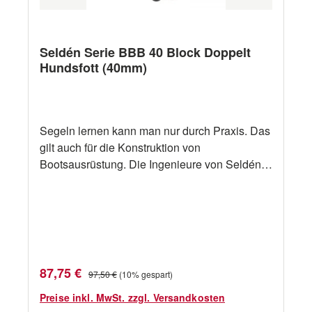
Ausführungen andere Ausführungen siehe
Selden BB20, BB30, BB60 Serie
Seldén Serie BBB 40 Block Doppelt
Hundsfott (40mm)
Segeln lernen kann man nur durch Praxis. Das
gilt auch für die Konstruktion von
Bootsausrüstung. Die Ingenieure von Seldén
erfahren als aktive Segler in der Praxis, wie
Ausrüstung beschaffen sein soll. Dann setzen
sie ihre praktischen Erfahrungen professionell
um. Die Resultate werden immer als solide
Innovationen anerkannt. Ab sofort hat der
weltweit größte Hersteller von Masten für
Verkaufspreis:
Regulärer Preis:
87,75 €
97,50 €
(10% gespart)
Jollen und Yachten ein umfangreiches
Programm an Blöcken und Decksausrüstung.
Preise inkl. MwSt. zzgl. Versandkosten