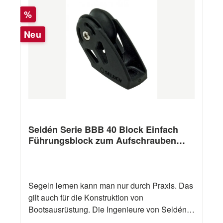
Technische Daten: Spezifikationen Seldén
Rabatt
Serie BBB 40 Block Einfach
%
Decksdurchführung (40mm) Artikelnummer
Neu
Hersteller 404-101-22 Scheibendurchmesser
40 mm Gewicht 53 g Arbeitslast (kg) 250 kg
Bruchlast (kg) 500 kg Maximale Leinenstärke
(mm) 10 mm Schäkel Durchmesser (mm) 2×M5
(nicht im Lieferumfang enthalten) Andere
Ausführungen andere Ausführungen siehe
Selden BB20, BB30, BB60 Serie
Seldén Serie BBB 40 Block Einfach
Führungsblock zum Aufschrauben
(40mm)
Segeln lernen kann man nur durch Praxis. Das
gilt auch für die Konstruktion von
Bootsausrüstung. Die Ingenieure von Seldén
erfahren als aktive Segler in der Praxis, wie