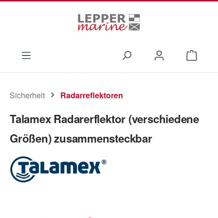
Zum Hauptinhalt springen
Waren
Sicherheit
Radarreflektoren
Talamex Radarerflektor (verschiedene
Größen) zusammensteckbar
Bildergalerie überspringen