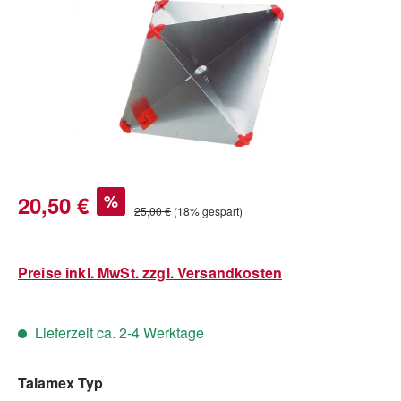
Verkaufspreis:
20,50 €
%
Regulärer Preis:
25,00 €
(18% gespart)
Preise inkl. MwSt. zzgl. Versandkosten
Lieferzeit ca. 2-4 Werktage
auswählen
Talamex Typ