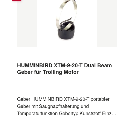
Leistungsfähigkeit des Schwingers.
Kabellänge: 15 Fuß Sonstiges
HUMMINBIRD XTM-9-20-T Dual Beam
Geber für Trolling Motor
Geber HUMMINBIRD XTM-9-20-T portabler
Geber mit Saugnapfhalterung und
Temperaturfunktion Gebertyp Kunststoff Einzel-
bzw. Dualfrequenzgeber (je nach Anforderung /
Funktion des Fishfinders) Messung Tiefe