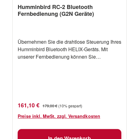
Humminbird RC-2 Bluetooth
Fernbedienung (G2N Geräte)
Übernehmen Sie die drahtlose Steuerung Ihres
Humminbird Bluetooth HELIX-Geräts. Mit
unserer Fernbedienung können Sie
Wegpunkte im Handumdrehen markieren,
vergrößern und verkleinern, die
Sonarempfindlichkeit anpassen und durch Ihre
bevorzugten benutzerdefinierten Ansichten
wechseln. Jede Taste verfügt über eine Kurz-
und Langdruckfunktion, mit der Sie die
Verkaufspreis:
Regulärer Preis:
161,10 €
179,00 €
(10% gespart)
Funktionen der Fernbedienung an Ihren
Angelstil anpassen können. Zum Beispiel kann
Preise inkl. MwSt. zzgl. Versandkosten
ein langes Drücken der Mark-Taste
programmiert werden, um Ihr Gerät ein- oder
In den Warenkorb
auszuschalten oder Ihr 360 Imaging-Zubehör