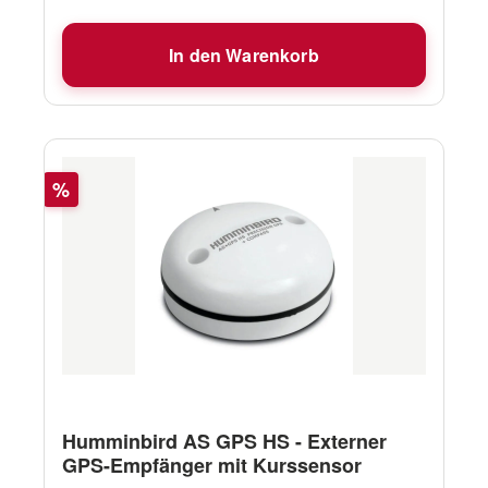
wasserdichten Twist-Lock-Stecker mit dem
MFD verbunden.
In den Warenkorb
Rabatt
%
Humminbird AS GPS HS - Externer
GPS-Empfänger mit Kurssensor