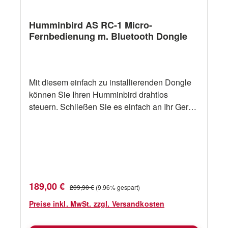
Humminbird AS RC-1 Micro-
Fernbedienung m. Bluetooth Dongle
Mit diesem einfach zu installierenden Dongle
können Sie Ihren Humminbird drahtlos
steuern. Schließen Sie es einfach an Ihr Gerät
an und koppeln Sie es mit Ihrer Humminbird
Bluetooth®-Fernbedienung für eine schnelle
und bequeme Steuerung. Mit der drahtlosen
Fernbedienung können Sie Wegpunkte
markieren, vergrößern und verkleinern, die
Sonarempfindlichkeit anpassen und zwischen
Verkaufspreis:
Regulärer Preis:
189,00 €
209,90 €
(9.96% gespart)
Ihren bevorzugten benutzerdefinierten
Ansichten wechseln. Jede Taste verfügt über
Preise inkl. MwSt. zzgl. Versandkosten
eine Kurz- und Langdruckfunktion, mit der Sie