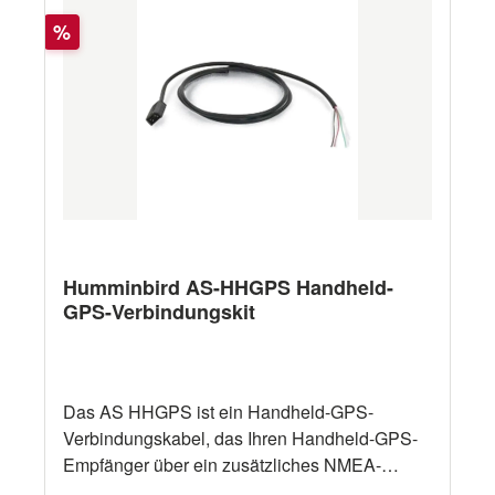
Rabatt
%
Humminbird AS-HHGPS Handheld-
GPS-Verbindungskit
Das AS HHGPS ist ein Handheld-GPS-
Verbindungskabel, das Ihren Handheld-GPS-
Empfänger über ein zusätzliches NMEA-
Datenkabel mit dem MFD Ihres Angelsystems