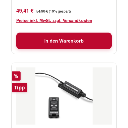
Verkaufspreis:
Regulärer Preis:
49,41 €
54,90 €
(10% gespart)
Preise inkl. MwSt. zzgl. Versandkosten
In den Warenkorb
Rabatt
%
Tipp