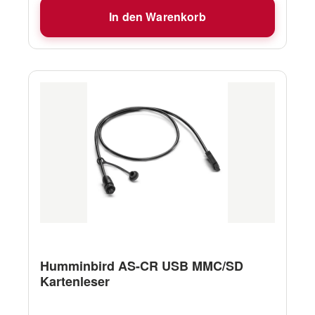
die Funktionen der Fernbedienung an Ihren
In den Warenkorb
Angelstil anpassen können. Zum Beispiel kann
ein langes Drücken der Mark-Taste
programmiert werden, um Ihr Gerät
auszuschalten oder Ihren 360 Imaging-
Wandler einzusetzen. Kompatibel mit: HELIX
G1 und ONIX Für die Verwendung mit unserer
ONIX-Produktreihe ist der Kauf des AS GPS
NMEA-Kabels erforderlich. Dieses Produkt
unterstützt nur eine Humminbird-Einheit.
Leistungsaufnahme: 22mA
Humminbird AS-CR USB MMC/SD
Kartenleser