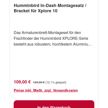
Humminbird In-Dash Montagesatz /
Bracket für Xplore 10
Das Armaturenbrett-Montageset für den
Fischfinder der Humminbird XPLORE-Serie
besteht aus robustem, hochfestem Aluminium
und ermöglicht so eine schnelle und einfache
Installation. Dieses Set enthält
Montagezubehör.Ermöglicht eine schnelle und
einfache Installation im
ArmaturenbrettRobuste, hochfeste
AluminiumkonstruktionEnthält alle
Verkaufspreis:
Regulärer Preis:
109,00 €
124,00 €
(12.1% gespart)
notwendigen Montageteile
Preise inkl. MwSt. zzgl. Versandkosten
In den Warenkorb