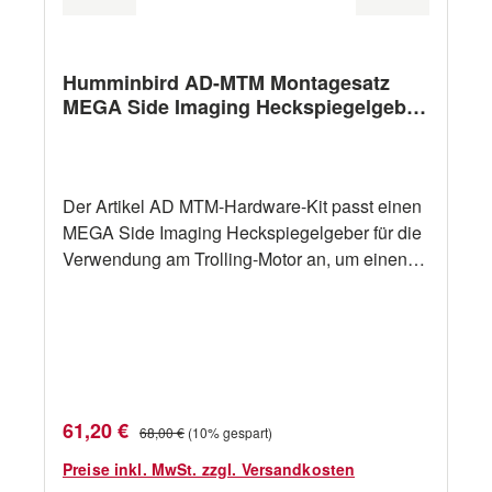
Humminbird AD-MTM Montagesatz
MEGA Side Imaging Heckspiegelgeber
auf E-Motor
Der Artikel AD MTM-Hardware-Kit passt einen
MEGA Side Imaging Heckspiegelgeber für die
Verwendung am Trolling-Motor an, um einen
sicheren Sitz und ein klares Bild zu
gewährleisten. Kompatibel mit: XM 9 20 MSI T,
XM 14 20 MSI T, XM 14 74 MSI T, XTM 9 20
MSI T, XTM 14 20 MSI T, SOLIX 10 SI, SOLIX
12 SI, SOLIX 15 SI, HELIX 12 CHIRP MSI
GPS G2N, HELIX 10 CHIRP MSI GPS G2N,
Verkaufspreis:
Regulärer Preis:
61,20 €
68,00 €
(10% gespart)
HELIX 9 CHIRP MSI GPS G2N Hinweis: Die
mit diesem Adapter kompatiblen Geber passen
Preise inkl. MwSt. zzgl. Versandkosten