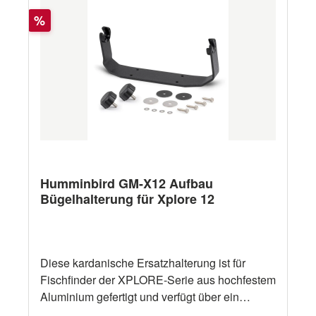
Rabatt
%
Humminbird GM-X12 Aufbau
Bügelhalterung für Xplore 12
Diese kardanische Ersatzhalterung ist für
Fischfinder der XPLORE-Serie aus hochfestem
Aluminium gefertigt und verfügt über ein
Ratschendesign für optimale Sicht. Darüber