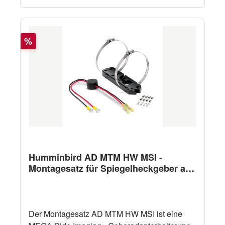
Rabatt
%
Humminbird AD MTM HW MSI -
Montagesatz für Spiegelheckgeber an
E-Motor
Der Montagesatz AD MTM HW MSI ist eine