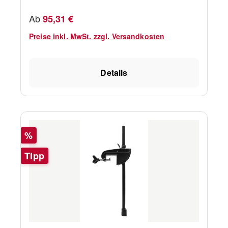
Regulärer Preis:
Ab
95,31 €
Preise inkl. MwSt. zzgl. Versandkosten
Details
Rabatt
%
Tipp