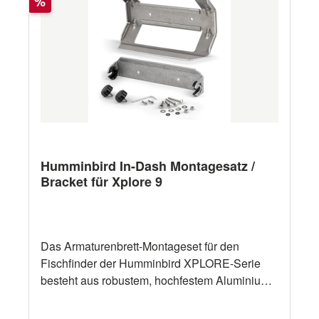
Rabatt
%
Humminbird In-Dash Montagesatz /
Bracket für Xplore 9
Das Armaturenbrett-Montageset für den
Fischfinder der Humminbird XPLORE-Serie
besteht aus robustem, hochfestem Aluminium
und ermöglicht so eine schnelle und einfache
Installation. Dieses Set enthält