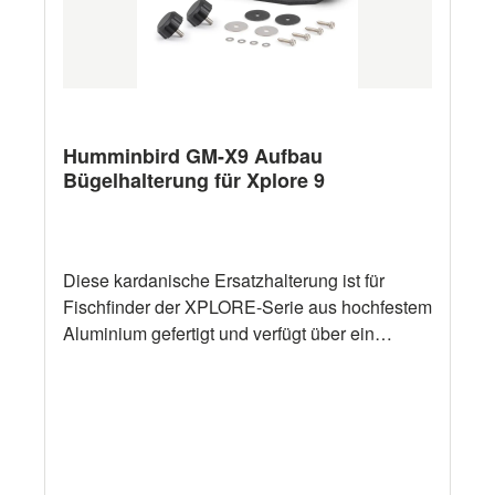
Humminbird GM-X9 Aufbau
Bügelhalterung für Xplore 9
Diese kardanische Ersatzhalterung ist für
Fischfinder der XPLORE-Serie aus hochfestem
Aluminium gefertigt und verfügt über ein
Ratschendesign für optimale Sicht. Darüber
hinaus dient sie als kürzere Halterung für
horizontale Buginstallationen, wodurch das
Gerät näher am Bootsdeck liegt.Robuste,
hochfeste AluminiumkonstruktionDas
Ratschendesign ermöglicht ein einfaches