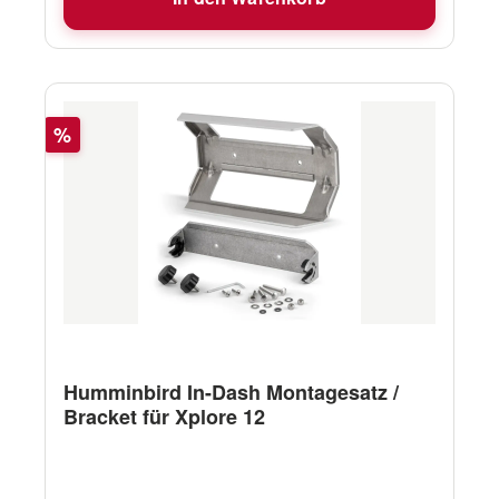
Rabatt
%
Humminbird In-Dash Montagesatz /
Bracket für Xplore 12