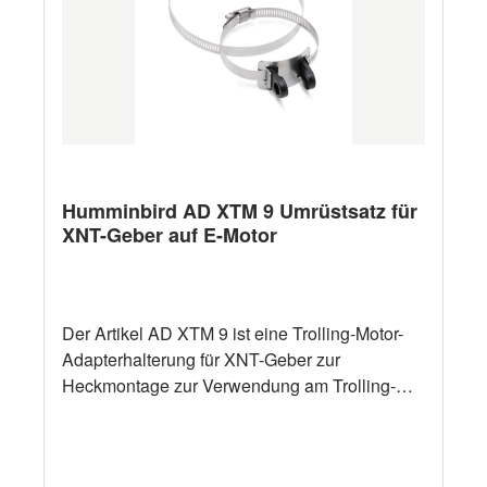
Ladekabel durch die Anlasserbatterie zu
eliminieren.
Humminbird AD XTM 9 Umrüstsatz für
XNT-Geber auf E-Motor
Der Artikel AD XTM 9 ist eine Trolling-Motor-
Adapterhalterung für XNT-Geber zur
Heckmontage zur Verwendung am Trolling-
Motor. Kompatibel mit: XM 9 MDI T, XNT 9 20,
XNT 9 20 T, XNT 9 DB 74 T, XNT 9 DI T, XNT
9 HW DI T, XNT 9 HW MDI 75 T, XNT 9 HW