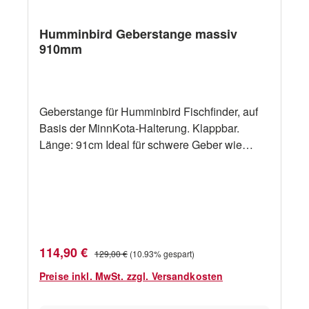
Humminbird Geberstange massiv
910mm
Geberstange für Humminbird Fischfinder, auf
Basis der MinnKota-Halterung. Klappbar.
Länge: 91cm Ideal für schwere Geber wie
TotalScan, ActiveImaging oder SideScan
Geber etc. von Humminbird, Garmin oder
Lowrance
Verkaufspreis:
Regulärer Preis:
114,90 €
129,00 €
(10.93% gespart)
Preise inkl. MwSt. zzgl. Versandkosten