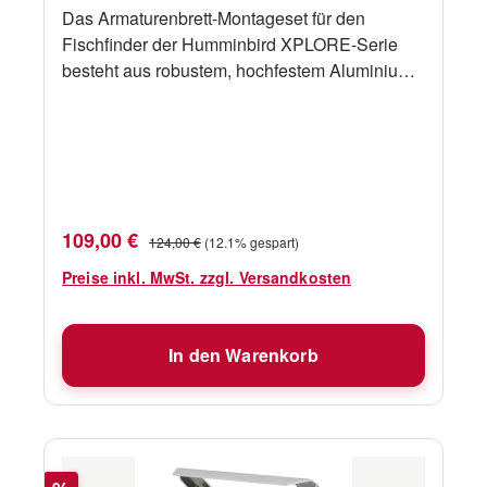
Das Armaturenbrett-Montageset für den
Fischfinder der Humminbird XPLORE-Serie
besteht aus robustem, hochfestem Aluminium
und ermöglicht so eine schnelle und einfache
Installation. Dieses Set enthält
Montagezubehör.Ermöglicht eine schnelle und
einfache Installation im
ArmaturenbrettRobuste, hochfeste
AluminiumkonstruktionEnthält alle
Verkaufspreis:
Regulärer Preis:
109,00 €
124,00 €
(12.1% gespart)
notwendigen Montageteile
Preise inkl. MwSt. zzgl. Versandkosten
In den Warenkorb