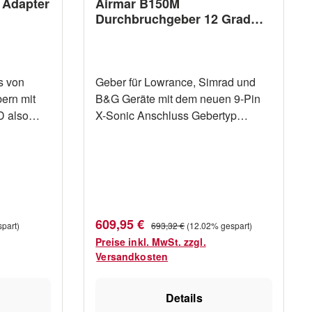
 Adapter
Airmar B150M
Durchbruchgeber 12 Grad
Bronze X-Sonic 9-Pin
Anschluss
s von
Geber für Lowrance, Simrad und
ern mit
B&G Geräte mit dem neuen 9-Pin
D also
X-Sonic Anschluss Gebertyp
ue
Durchbruchgeber Material Bronze
e ca.
Frequenzen 95/15 kHz Maximale
Leistung 300 W Messung Tiefe ja
Messung Temperatur ja Messung
Geschwindigkeit nein Kabellänge
10m Tilted 12 Grad Anschluss X-
Verkaufspreis:
Regulärer Preis:
609,95 €
part)
693,32 €
(12.02% gespart)
Sonic schwarz 9-Pin für moderne
Preise inkl. MwSt. zzgl.
Navico (B&G, Lowrance, Simrad)
Versandkosten
Geräte
Details