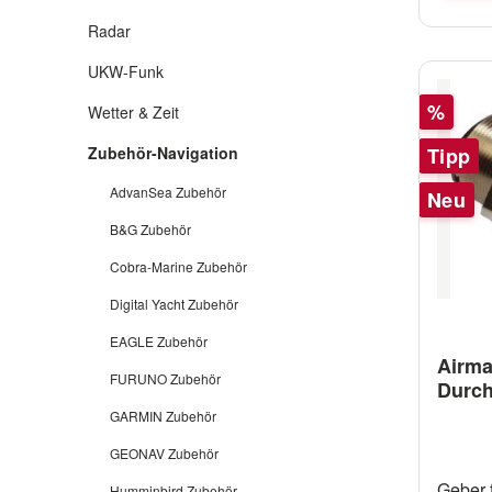
Radar
UKW-Funk
Rabatt
%
Wetter & Zeit
Tipp
Zubehör-Navigation
AdvanSea Zubehör
Neu
B&G Zubehör
Cobra-Marine Zubehör
Digital Yacht Zubehör
EAGLE Zubehör
Airm
FURUNO Zubehör
Durch
Bronz
GARMIN Zubehör
Ansc
GEONAV Zubehör
Geber 
Humminbird Zubehör