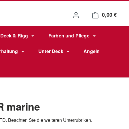
0,00 €
Waren
Deck & Rigg
Farben und Pflege
rhaltung
Unter Deck
Angeln
R marine
 MFD. Beachten Sie die weiteren Unterrubriken.