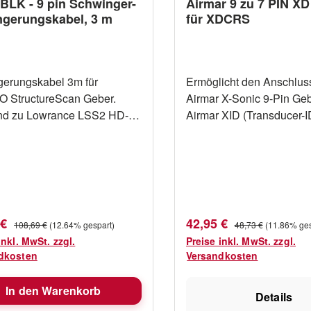
BLK - 9 pin Schwinger-
Airmar 9 zu 7 PIN XD
ngerungskabel, 3 m
für XDCRS
gerungskabel 3m für
Ermöglicht den Anschlus
 StructureScan Geber.
Airmar X-Sonic 9-Pin Geb
nd zu Lowrance LSS2 HD-
Airmar XID (Transducer-I
 sowie dem Active-Imaging
Geber ID) an 7-polige Bl
en Navico ForwardScan
Connector Echolot Modul
r
60cm lang
fspreis:
Verkaufspreis:
Regulärer Preis:
Regulärer Preis:
 €
42,95 €
108,69 €
(12.64% gespart)
48,73 €
(11.86% ges
inkl. MwSt. zzgl.
Preise inkl. MwSt. zzgl.
dkosten
Versandkosten
In den Warenkorb
Details