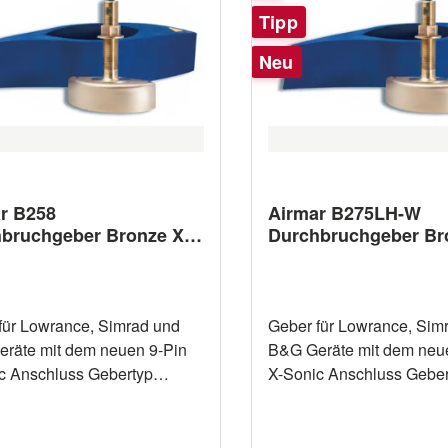
Tipp
Neu
r B258
Airmar B275LH-W
bruchgeber Bronze X-
Durchbruchgeber Br
 9-Pin Anschluss
Sonic 9-Pin Anschlu
für Lowrance, Simrad und
Geber für Lowrance, Sim
räte mit dem neuen 9-Pin
B&G Geräte mit dem neu
nschluss Gebertyp
X-Sonic Anschluss Gebertyp
ber Material Bronze
Durchbruchgeber Material Bronze
en 50/200 kHz Maximale
Frequenzen 42/65 kHz / 
Messung Tiefe ja
kHz Maximale Leistung 1 kW