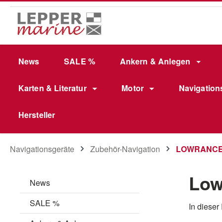
m Hauptinhalt springen
Zur Suche springen
Zur Hauptnavigation springen
News
SALE %
Ankern & Anlegen
Karten & Literatur
Motor
Navigation
Hersteller
Navigationsgeräte
Zubehör-Navigation
LOWRANCE 
Low
News
SALE %
In dieser