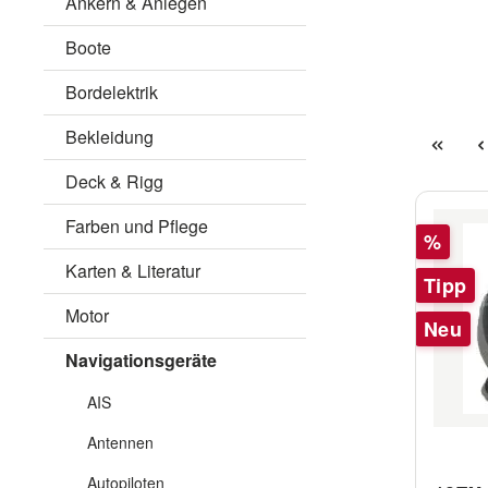
Ankern & Anlegen
Boote
Bordelektrik
Bekleidung
Deck & Rigg
Farben und Pflege
Rabatt
%
Karten & Literatur
Tipp
Motor
Neu
Navigationsgeräte
AIS
Antennen
Autopiloten