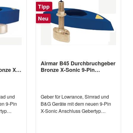
Tipp
Neu
Airmar B45 Durchbruchgeber
onze X-
Bronze X-Sonic 9-Pin
ss
Anschluss
rad und
Geber für Lowrance, Simrad und
en 9-Pin
B&G Geräte mit dem neuen 9-Pin
X-Sonic Anschluss Gebertyp
Durchbruchgeber Material Bronze
150/250
Frequenzen 50/200 kHz Maximale
Leistung 600 W Messung Tiefe ja