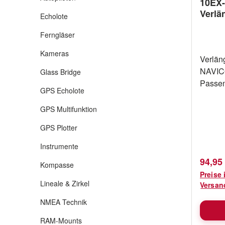
10EX-
Verlä
Echolote
Ferngläser
Kameras
Verlän
NAVICO
Glass Bridge
Passe
GPS Echolote
Gebern
bzw. d
GPS Multifunktion
Gebe
GPS Plotter
Instrumente
Verkau
94,95
Kompasse
Preise 
Lineale & Zirkel
Versan
NMEA Technik
RAM-Mounts