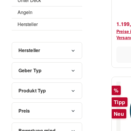
Unter Deck
Messung 
Angeln
Geschwind
10m Tilted 0 Grad Anschluss X-
Verkau
1.199
Hersteller
Sonic 
Preise 
Navico
Versan
Gerät
Hersteller
Geber Typ
Rabatt
%
Produkt Typ
Tipp
Preis
Neu
Bewertung mind.