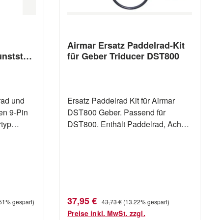
Airmar Ersatz Paddelrad-Kit
nststoff
für Geber Triducer DST800
luss
rad und
Ersatz Paddelrad Kit für Airmar
en 9-Pin
DST800 Geber. Passend für
DST800. Enthält Paddelrad, Achse
und 4 Stück O-Ringe
Verkaufspreis:
:
Regulärer Preis:
37,95 €
51% gespart)
43,73 €
(13.22% gespart)
Preise inkl. MwSt. zzgl.
 moderne