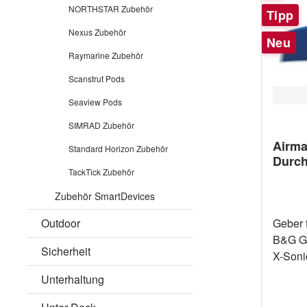
NORTHSTAR Zubehör
Tipp
Nexus Zubehör
Neu
Raymarine Zubehör
Scanstrut Pods
Seaview Pods
SIMRAD Zubehör
Airma
Standard Horizon Zubehör
Durch
TackTick Zubehör
Sonic
Zubehör SmartDevices
Geber 
Outdoor
B&G Ge
Sicherheit
X-Sonic A
Durchbruchge
Unterhaltung
Frequenz
Leistung 1 kW 