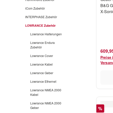
B&G Ge
iCom Zubehör
X-Sonic A
Durchbruchge
INTERPHASE Zubehör
Frequenz
LOWRANCE Zubehör
Leistung 300 
Lowrance Halterungen
Messung 
Geschwind
Lowrance Endura
10m Tilted 20 Grad Anschluss X-
Zubehör
Verkau
609,9
Sonic 
Lowrance Cover
Preise 
Navico
Versan
Lowrance Kabel
Gerät
Lowrance Geber
Lowrance Ethernet
Lowrance NMEA 2000
Kabel
Lowrance NMEA 2000
Rabatt
%
Geber