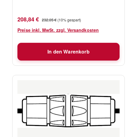
Verkaufspreis:
Regulärer Preis:
208,84 €
232,05 €
(10% gespart)
Preise inkl. MwSt. zzgl. Versandkosten
In den Warenkorb