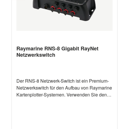
Raymarine RNS-8 Gigabit RayNet
Netzwerkswitch
Der RNS-8 Netzwerk-Switch ist ein Premium-
Netzwerkswitch für den Aufbau von Raymarine
Kartenplotter-Systemen. Verwenden Sie den
RNS-8, um Axiom-Displays mit Radargeräten,
Sonarmodulen, IP-Kameras und FLIR
Wärmebildkameras zu verbinden. Der RNS-8
verfügt über vier spezielle POE-Anschlüsse