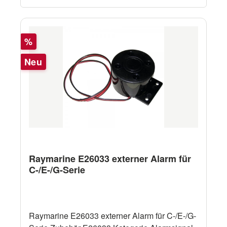
Rabatt
%
Neu
Raymarine E26033 externer Alarm für
C-/E-/G-Serie
Raymarine E26033 externer Alarm für C-/E-/G-