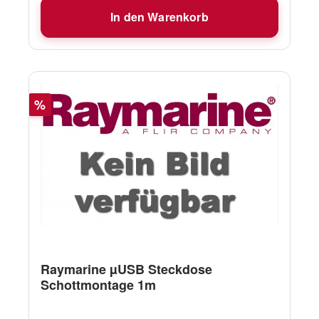
In den Warenkorb
Rabatt
%
Raymarine µUSB Steckdose
Schottmontage 1m