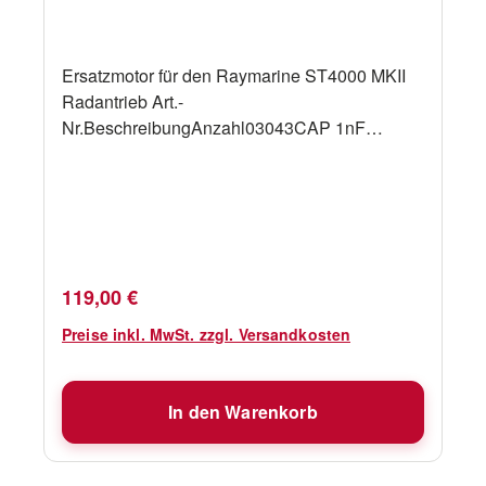
Ersatzmotor für den Raymarine ST4000 MKII
Radantrieb Art.-
Nr.BeschreibungAnzahl03043CAP 1nF
100Vdc RADIAL321120SCREW M3x5 POZI
PAN HD1240472.5 X 8MM MDP SPIROL
PIN13012-048-ESUN
GEAR(4001WD)140095-1FOAM
INSERT(120mmx120mmx25mm)242022LOCT
ITE 414144434-1INST.PCB
Regulärer Preis:
119,00 €
CARTON14455750.8X50.8 THERMAL
TRANSFER11013847MABUCHI MOTOR 10V
Preise inkl. MwSt. zzgl. Versandkosten
DC1
In den Warenkorb