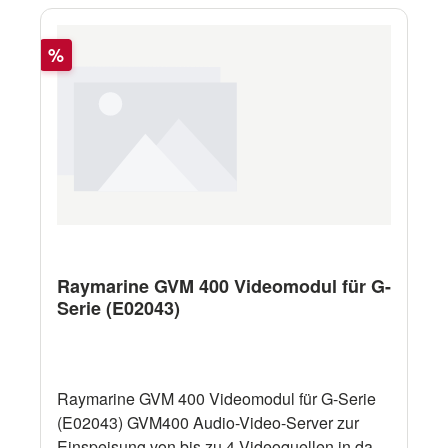
Rabatt
%
Raymarine GVM 400 Videomodul für G-
Serie (E02043)
Raymarine GVM 400 Videomodul für G-Serie
(E02043) GVM400 Audio-Video-Server zur
Einspeisung von bis zu 4 Videoquellen in das