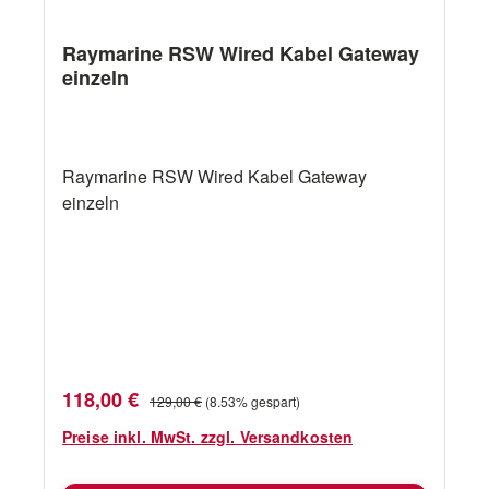
einfache Schottmontage LED-Statusanzeigen
für Power- und Netzwerkanschluss Einfaches
Raymarine RSW Wired Kabel Gateway
Plug-and-Play mit Raymarine-Geräten
einzeln
Diagnose und Leistungsüberwachung über
einen Webbrowser Für erweiterte Netzwerke
können bis zu acht RNS-8 Switches in Reihe
geschaltet werden
Raymarine RSW Wired Kabel Gateway
einzeln
Verkaufspreis:
Regulärer Preis:
118,00 €
129,00 €
(8.53% gespart)
Preise inkl. MwSt. zzgl. Versandkosten