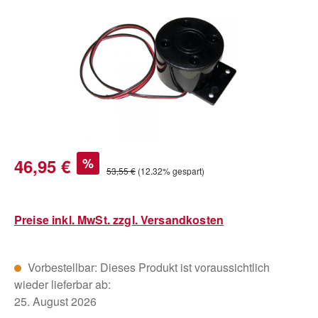
Verkaufspreis:
46,95 €
%
Regulärer Preis:
53,55 €
(12.32% gespart)
Preise inkl. MwSt. zzgl. Versandkosten
Vorbestellbar: Dieses Produkt ist voraussichtlich
wieder lieferbar ab:
25. August 2026