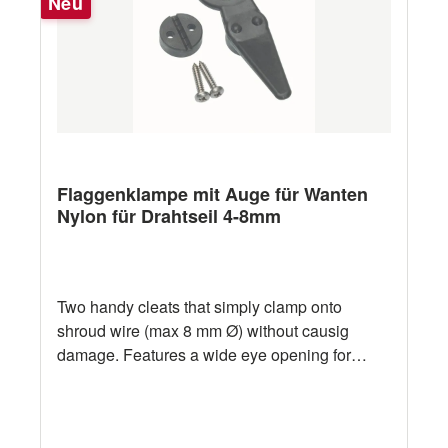
Neu
Flaggenklampe mit Auge für Wanten
Nylon für Drahtseil 4-8mm
Two handy cleats that simply clamp onto
shroud wire (max 8 mm Ø) without causig
damage. Features a wide eye opening for
stowage of halyard shackles Technische Daten
Bezeichnung Barton Wantenklampe 100 mm
für Flagge Material Nylon Länge 100 mm