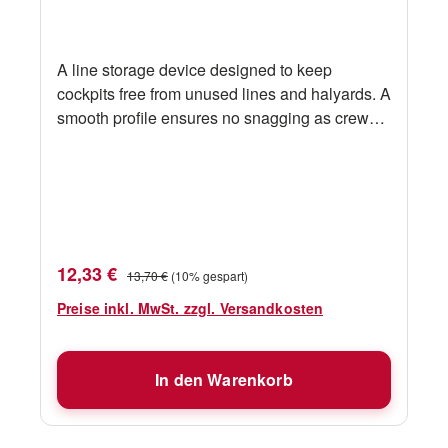
A line storage device designed to keep
cockpits free from unused lines and halyards. A
smooth profile ensures no snagging as crew
members brush past. Technische Daten
Bezeichnung Barton LINE TAMER
Spezialklemmen 2-St-Pack weiss Material
Nylon Länge 73 mm Gewicht 12 g Herrsteller
Nr. 52000 Zusatzinfo Weiss
Verkaufspreis:
Regulärer Preis:
12,33 €
13,70 €
(10% gespart)
Preise inkl. MwSt. zzgl. Versandkosten
In den Warenkorb