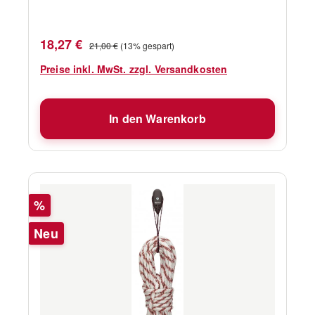
Gewicht 26 g Herrsteller Nr. 52111 Zusatzinfo
Wantenklampe für Flaggleinen etc.
Verkaufspreis:
Regulärer Preis:
18,27 €
21,00 €
(13% gespart)
Preise inkl. MwSt. zzgl. Versandkosten
In den Warenkorb
Rabatt
%
Neu