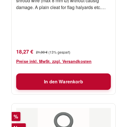
shroud wire (max 8 mm Ø) without causig
damage. A plain cleat for flag halyards etc.
Technische Daten Bezeichnung Barton
Wantenklampe 100 mm Material Nylon Länge
100 mm Gewicht 26 g Herrsteller Nr. 52110
Zusatzinfo Wantenklampe für Flaggleinen etc.
Verkaufspreis:
Regulärer Preis:
18,27 €
21,00 €
(13% gespart)
Preise inkl. MwSt. zzgl. Versandkosten
In den Warenkorb
Rabatt
%