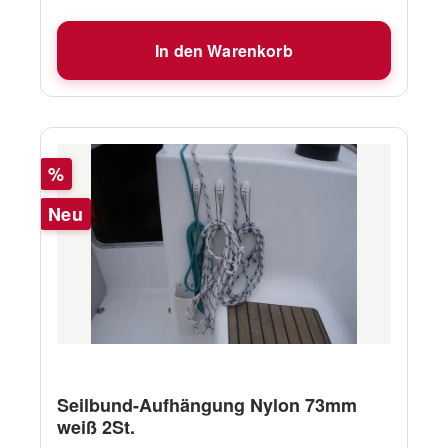
In den Warenkorb
Rabatt
%
Neu
Seilbund-Aufhängung Nylon 73mm
weiß 2St.