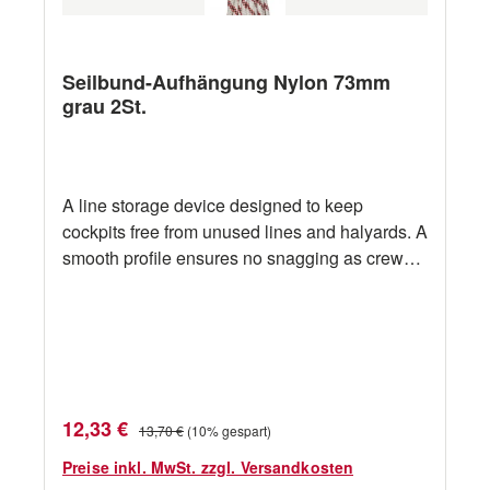
Seilbund-Aufhängung Nylon 73mm
grau 2St.
A line storage device designed to keep
cockpits free from unused lines and halyards. A
smooth profile ensures no snagging as crew
members brush past. Technische Daten
Bezeichnung Barton LINE TAMER
Spezialklemmen 2-St-Pack grau Material
Nylon Länge 73 mm Gewicht 12 g Herrsteller
Nr. 52000 Zusatzinfo schwarz
Verkaufspreis:
Regulärer Preis:
12,33 €
13,70 €
(10% gespart)
Preise inkl. MwSt. zzgl. Versandkosten