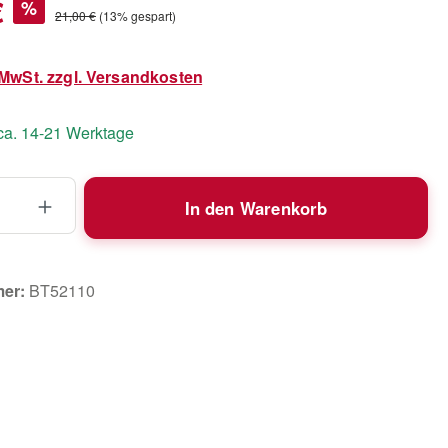
s:
€
%
Regulärer Preis:
21,00 €
(13% gespart)
. MwSt. zzgl. Versandkosten
 ca. 14-21 Werktage
 Anzahl: Gib den gewünschten Wert ein 
In den Warenkorb
mer:
BT52110