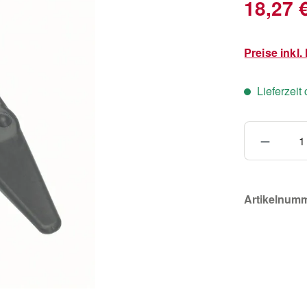
Verkaufsprei
18,27 
Preise inkl
Lieferzeit
Produkt
Artikelnum