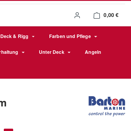
0,00 €
Waren
Deck & Rigg
Farben und Pflege
rhaltung
Unter Deck
Angeln
mm