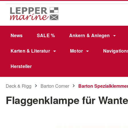
m Hauptinhalt springen
Zur Suche springen
Zur Hauptnavigation springen
News
SALE %
Ankern & Anlegen
Karten & Literatur
Motor
Navigation
Hersteller
Deck & Rigg
Barton Corner
Barton Spezialklemme
Flaggenklampe für Wante