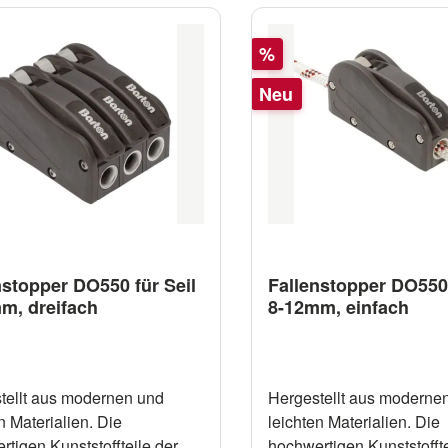
Rabatt
%
Neu
nstopper DO550 für Seil
Fallenstopper DO550 
m, dreifach
8-12mm, einfach
tellt aus modernen und
Hergestellt aus moderne
n Materialien. Die
leichten Materialien. Die
tigen Kunststoffteile der
hochwertigen Kunststoffte