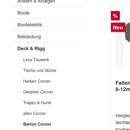
Ankern & Anlegen
Boote
Rabatt
%
Bordelektrik
Neu
Bekleidung
Deck & Rigg
Liros Tauwerk
Tische und Stühle
Harken Corner
Falle
8-12m
Gleistein Corner
Trapez & Gurte
allen Corner
Herges
leichte
Barton Corner
hochwer