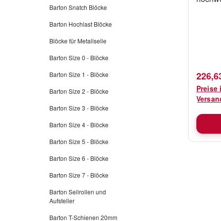
Barton Snatch Blöcke
D0550 
widerst
Barton Hochlast Blöcke
Klemmb
Blöcke für Metallseile
seewas
"Spectr
Barton Size 0 - Blöcke
Lebens
Verkau
226,6
Barton Size 1 - Blöcke
Beding
Preise 
Barton Size 2 - Blöcke
Vollwe
Versan
erlaubt
Barton Size 3 - Blöcke
geschl
Barton Size 4 - Blöcke
dichtz
Klemme
Barton Size 5 - Blöcke
möglich
Barton Size 6 - Blöcke
Leitös
Barton Size 7 - Blöcke
Ausgan
zusamm
Barton Seilrollen und
die Wa
Aufsteller
erledig
Barton T-Schienen 20mm