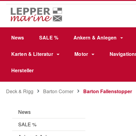
m Hauptinhalt springen
Zur Suche springen
Zur Hauptnavigation springen
News
SALE %
Ankern & Anlegen
Karten & Literatur
Motor
Navigation
Hersteller
Deck & Rigg
Barton Corner
Barton Fallenstopper
News
SALE %