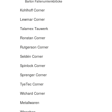
Barton Fallenumlenkblöcke
Fahrte
erhältl
Kohlhoff Corner
Lewmar Corner
Talamex Tauwerk
Ronstan Corner
Rutgerson Corner
Seldén Corner
Spinlock Corner
Sprenger Corner
TyeTec Corner
Wichard Corner
Metallwaren
Winschen