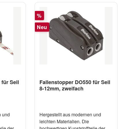
Rabatt
%
Neu
für Seil
Fallenstopper DO550 für Seil
8-12mm, zweifach
n und
Hergestellt aus modernen und
leichten Materialien. Die
ile der
hochwertigen Kunststoffteile der