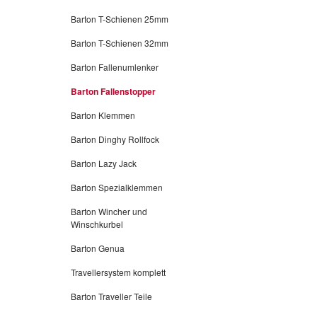
für ei
Barton T-Schienen 25mm
Kupplu
Vorteil
Barton T-Schienen 32mm
Konstru
Barton Fallenumlenker
Wartun
Austau
Barton Fallenstopper
ermögli
Barton Klemmen
Palett
Ihrem 
Barton Dinghy Rollfock
erhältl
Barton Lazy Jack
Griff D
Barton Spezialklemmen
greifen
und En
Barton Wincher und
einzig
Winschkurbel
neuen 
Barton Genua
heraus
Travellersystem komplett
Obersei
Einsätz
Barton Traveller Teile
verpack