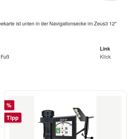
karte ist unten in der Navigationsecke im Zeus3 12"
Link
 Fuß
Klick
Rabatt
%
Tipp