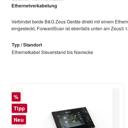
Ethernetverkabelung
Verbindet beide B&G Zeus Geräte direkt mit einem Ether
eingesteckt, ForwardScan ist ebenfalls unten am Zeus3 
Typ / Standort
Ethernetkabel Steuerstand bis Naviecke
Rabatt
%
Tipp
Neu