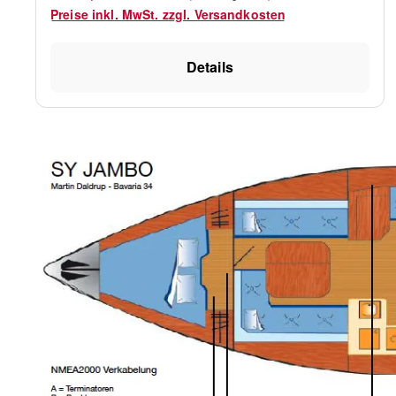
Oberklasse im Bereich der Glassbridge
Preise inkl. MwSt. zzgl. Versandkosten
Multifunktionsdisplays und Navigationslösungen
auf Segelyachten. Was ist neu an der dritten
Genration von B&G Zeus? Zunächst das Display:
Details
Hier kommen die brandneuen SolarMax HD
Bildschirme wahlweise in 7 Zoll, 9 Zoll, 12 Zoll
oder 16 Zoll zum Einsatz. Diese neue Bildschirm
Generation bietet mehr Auslösung, mehr Schärfe
und vor alle extreme Betrachtungswinkel von mehr
als 85°. Selbstverständlich unterstützen alle
Displays den Touchscreen und MultiTouch mit der
Pinch-to-Zoom Funktion. Weiter gehts mit der
Tastatur: Diese wurde um die "Steuerrad Taste"
erweitert. Der kleine Knopf oben links mit dem
Steuerrad kann in seiner Funktion komplett frei
vom Benutzer belegt werden. Haben Sie vielleicht
ihren favorisierten und konfigurierten Instrumenten
Screen, den Sie hauptzächlich nutzen, dann
speichern Sie diese Funktion oder Ansicht auf dem