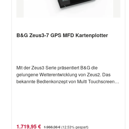
B&G Zeus3-7 GPS MFD Kartenplotter
Mit der Zeus3 Serie präsentiert B&G die
gelungene Weiterentwicklung von Zeus2. Das
bekannte Bedienkonzept von Multi Touchscreen
und Tasten plus Drehknopf wurde beibehalten und
weiter verbessert. Die bekannte und beliebte
Segelsoftware sowie die LayLines sowie die
SailSteer Funktion sind selbstverständlich mit an
Bord. Mit diesen Eigenschaften gehört die B&G
Zeus Serie der dritten Generation zur absoluten
Verkaufspreis:
Regulärer Preis:
1.719,95 €
1.966,36 €
(12.53% gespart)