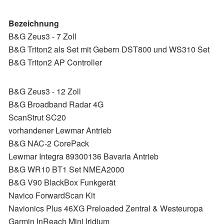
Bezeichnung
B&G Zeus3 - 7 Zoll
B&G Triton2 als Set mit Gebern DST800 und WS310 Set
B&G Triton2 AP Controller
B&G Zeus3 - 12 Zoll
B&G Broadband Radar 4G
ScanStrut SC20
vorhandener Lewmar Antrieb
B&G NAC-2 CorePack
Lewmar Integra 89300136 Bavaria Antrieb
B&G WR10 BT1 Set NMEA2000
B&G V90 BlackBox Funkgerät
Navico ForwardScan Kit
Navionics Plus 46XG Preloaded Zentral & Westeuropa
Garmin InReach Mini Iridium