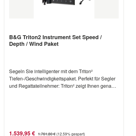
B&G Triton2 Instrument Set Speed /
Depth / Wind Paket
Segeln Sie intelligenter mit dem Triton²
Tiefen-/Geschwindigkeitspaket. Perfekt für Segler
und Regattateilnehmer: Triton² zeigt Ihnen genau
die Instrumentendaten, die Sie benötigen, wo
immer Sie sie brauchen. Das System verfügt über
einen intelligenten iDST810 Tri-Sensor für
Geschwindigkeits- und Tiefendaten und einen
verkabelten Windsensor WS310 für hochpräzise
Winddaten. Das neue B&G Triton2 glänzt mit
Verkaufspreis:
Regulärer Preis:
1.539,95 €
1.761,80 €
(12.59% gespart)