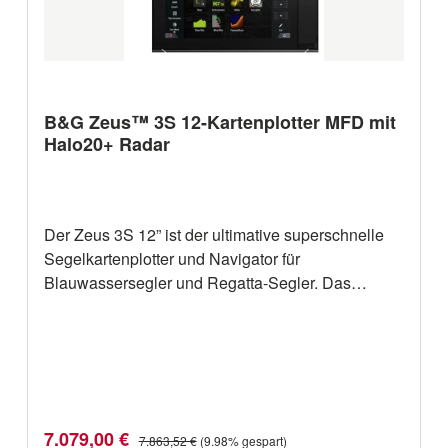
B&G Zeus™ 3S 12-Kartenplotter MFD mit
Halo20+ Radar
Der Zeus 3S 12” ist der ultimative superschnelle
Segelkartenplotter und Navigator für
Blauwassersegler und Regatta-Segler. Das
leuchtstarke Weitwinkel-Display kombiniert einen
Allwetter-12-Zoll-Touchscreen mit Drehregler und
Tastatur für die ultimative Bedienung unter allen
Bedingungen. Einfache Bedienung dediziert,
Regatten erprobte Funktionen wie SailSteer,
Laylines, und RacePanel. Lässt sich über
Verkaufspreis:
Regulärer Preis:
7.079,00 €
7.863,52 €
(9.98% gespart)