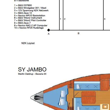
Steuerrad Knopf. So ist Ihr persönlicher Favorit
stets schnell und ohne Umwege erreichbar. Der
solide Drehkopf für vielfältigste Funktionen ist
natürlich auch noch an Bord. Unterhalb des
Drehknopfes der Zeus-3 Serie befindet sich jetzt
zusätzlich ein Cursor Pad, dass nochmals mehr
und vor allem eine feinere Bedienung ermöglicht.
Bei der Konnektivität legt Simrad mit Zeus3 auch
kräftig drauf und spendiert der Serie das integrierte
WiFi. Somit braucht man keine externe GoFree
WiFi Box und spart sich damit die Belegung des
Ethernet Ports. Beide Sonar Ports wurden
ebenfalls hochgerüstet und unterstützen das Zwei-
Kanal Chirp, den bekannten StructureScan sowie
den ForwardScan. Mit schnellerem Prozessor und
verbesserter GUI (Bedienoberfläche) wird die Zeus
Gen3 Serie zur absoluten Schaltzentrale an Bord.
Übersicht der Modelle: Bildschirm Zeus3 mit 7 Zoll
Bildschirm Standard 000-13245-001 Lieferumfang