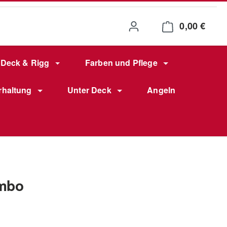
0,00 €
Waren
Deck & Rigg
Farben und Pflege
rhaltung
Unter Deck
Angeln
ambo