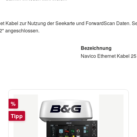
net Kabel zur Nutzung der Seekarte und ForwardScan Daten. See
12" angeschlossen.
Bezeichnung
Navico Ethernet Kabel 25
Rabatt
%
Tipp