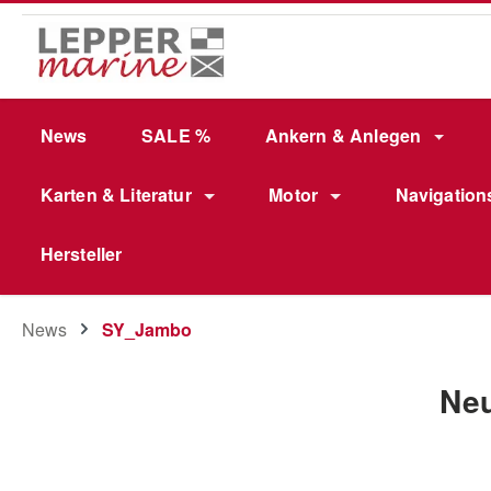
m Hauptinhalt springen
Zur Suche springen
Zur Hauptnavigation springen
News
SALE %
Ankern & Anlegen
Karten & Literatur
Motor
Navigation
Hersteller
News
SY_Jambo
Neu