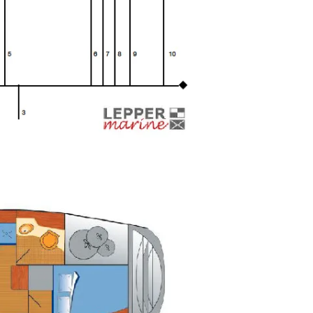
Wasser. Überragende Sichtbarkeit Der SolarMAX
IPS-Bildschirm sorgt für perfekte Sicht unter allen
Bedingungen. Der Bildschirm des Zeus 3S wurde
unter sämtlichen Bedingungen, von tropischem
Sonnenlicht bis zu den Tiefen des Südlichen
Ozeans und der polaren Winter, bis an die
Grenzen getestet. Sie können ihn mit polarisierten
Sonnenbrillen ablesen, und der reaktionsschnelle
Touchscreen funktioniert auch bei Gischt und rauer
See. Superschneller Prozessor für sofortige
Reaktion Genießen Sie dank des leistungsstarken
Prozessors von Zeus3S ein außergewöhnliches
Situationsbewusstsein. Er verfügt über besonders
viel Rechenleistung, um Karten-, Radar-,
ForwardScan- und Autopilot-Steuerfunktionen
gleichzeitig auszuführen, ohne Kompromisse bei
der Leistung einzugehen – und das mit allen
Werkzeugen, die Sie benötigen, um das Segeln zu
genießen, in dem Wissen, dass Sie Ihre