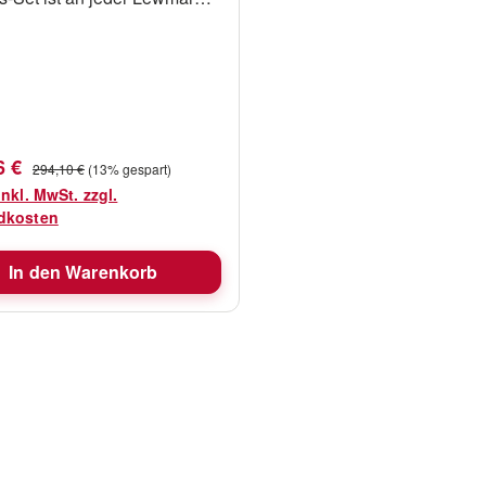
chrüstbar. Fabr.-Nr. -
9990
fspreis:
Regulärer Preis:
6 €
294,10 €
(13% gespart)
inkl. MwSt. zzgl.
dkosten
In den Warenkorb