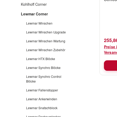
Kohlhoff Corner
Luke na
36025
Lewmar Corner
Lewmar Winschen
Lewmar Winschen Upgrade
Verkau
255,8
Lewmar Winschen Wartung
Preise 
Lewmar Winschen Zubehör
Versan
Lewmar HTX Blöcke
Lewmar Synchro Blöcke
Lewmar Synchro Control
Blöcke
Lewmar Fallenstopper
Lewmar Ankerwinden
Lewmar Snatschblock
Lewmar Decksumlenker