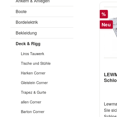
Ankern & Anlegen
Boote
Rabatt
%
Bordelektrik
Neu
Bekleidung
Deck & Rigg
Liros Tauwerk
Tische und Stühle
Harken Corner
LEWM
Schlo
Gleistein Corner
Trapez & Gurte
allen Corner
Lewmar
Sie si
Barton Corner
Schlos