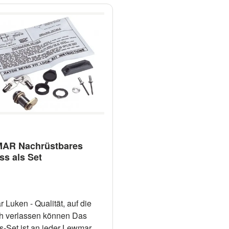
AR Nachrüstbares
ss als Set
 Luken - Qualität, auf die
ch verlassen können Das
s-Set ist an jeder Lewmar