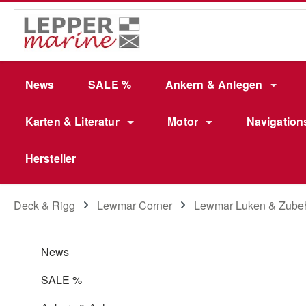
m Hauptinhalt springen
Zur Suche springen
Zur Hauptnavigation springen
News
SALE %
Ankern & Anlegen
Karten & Literatur
Motor
Navigation
Hersteller
Deck & Rigg
Lewmar Corner
Lewmar Luken & Zube
News
SALE %