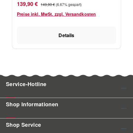
Verkaufspreis:
Regulärer Preis:
139,90 €
149,90 €
(6.67% gespart)
Preise inkl. MwSt. zzgl. Versandkosten
Details
Service-Hotline
Shop Informationen
Shop Service