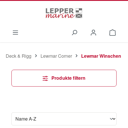
Zum Hauptinhalt springen
Waren
Deck & Rigg
Lewmar Corner
Lewmar Winschen
Produkte filtern