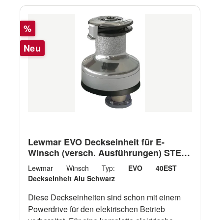
Rabatt
%
Neu
Lewmar EVO Deckseinheit für E-
Winsch (versch. Ausführungen) STEP
1-2
Lewmar Winsch Typ:
EVO 40EST
Deckseinheit Alu Schwarz
Diese Deckseinheiten sind schon mit einem
Powerdrive für den elektrischen Betrieb