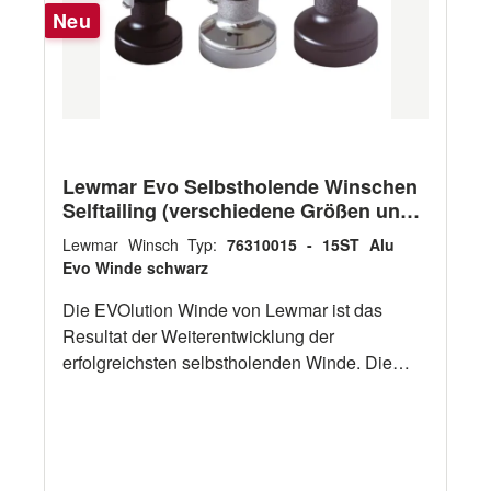
schwarz 76310363 EVO® 55EST
Neu
Deckseinheit verchromt 76310364 EVO®
65EST Deckseinheit Alu schwarz 76310365
EVO® 65EST Deckseinheit verchromt
Lewmar Evo Selbstholende Winschen
Selftailing (verschiedene Größen und
Oberflächen)
Lewmar Winsch Typ:
76310015 - 15ST Alu
Evo Winde schwarz
Die EVOlution Winde von Lewmar ist das
Resultat der Weiterentwicklung der
erfolgreichsten selbstholenden Winde. Die
EVO Winde wurde weiterentwickelt ohne
Kompromisse einzugehen bei: Material,
Fertigung und Entwicklung! Jede Winde ist so
gefertigt, dass die maximale Effizienz und